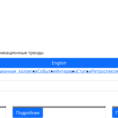
никационные тренды
Eng
lish
ионная коллегия
События
Интервью
Статьи
Ретроспекти
Подробнее