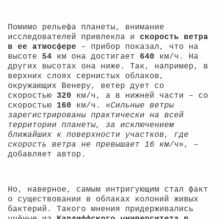
Помимо рельефа планеты, внимание
исследователей привлекла и
скорость ветра
в ее атмосфере
– прибор показал, что на
высоте
54
км она достигает
640
км/ч. На
других высотах она ниже. Так, например, в
верхних слоях сернистых облаков,
окружающих Венеру, ветер дует со
скоростью
320
км/ч, а в нижней части – со
скоростью
160
км/ч.
«Сильные ветры
зарегистрированы практически на всей
территории планеты, за исключением
ближайших к поверхности участков, где
скорость ветра не превышает 16 км/ч»
, –
добавляет автор.
Но, наверное, самым интригующим стал факт
о существовании в облаках колоний живых
бактерий. Такого мнения придерживались
учёные из
Кардиффского университета в