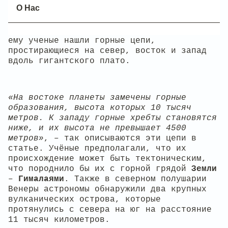
О Нас
Информацию о
Венере
удалось получить с
помощью радиолокатора, размещенного на
борту космического аппарата. Благодаря
ему ученые нашли горные цепи,
простирающиеся на север, восток и запад
вдоль гигантского плато.
«На востоке планеты замечены горные
образования, высота которых 10 тысяч
метров. К западу горные хребты становятся
ниже, и их высота не превышает 4500
метров»
, – так описываются эти цепи в
статье. Учёные предполагали, что их
происхождение может быть тектоническим,
что породнило бы их с горной грядой
Земли
–
Гималаями
. Также в северном полушарии
Венеры астрономы обнаружили два крупных
вулканических острова, которые
протянулись с севера на юг на расстояние
11 тысяч километров.