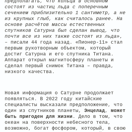
предполагать, что кольца в основном
состоят из частиц льда с поперечным
сечением приблизительно 1 сантиметр, а не
из крупных глыб, как считалось ранее. На
основе расчётов массы естественных
спутников Сатурна был сделан вывод, что
почти все из них также состоят из льда»
,
– писали 44 года назад. «Пионер-11» стал
первым рукотворным объектом, который
достиг Сатурна и его спутника Титана.
Аппарат открыл магнитосферу планеты и
сделал первый снимок Титана – правда,
низкого качества.
Новая информация о Сатурне продолжает
появляться. В 2022 году китайские
специалисты высказали предположение, что
один из спутников планеты,
Энцелад
,
может
быть пригоден для жизни
. Дело в том, что
океан на поверхности небесного тела,
возможно, богат фосфором, который, в свою