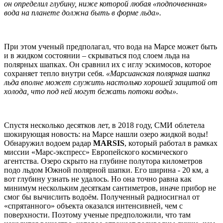
он определил глубину, ниже которой любая «подпочвенная»
вода на планете должна быть в форме льда».
При этом ученый предполагал, что вода на Марсе может быть
и в жидком состоянии – скрываться под слоем льда на
полярных шапках. Он сравнил их с иглу эскимосов, которое
сохраняет тепло внутри себя.
«Марсианская полярная шапка
льда вполне может служить настолько хорошей защитой от
холода, что под ней могут бежать потоки воды».
Спустя несколько десятков лет, в 2018 году, СМИ облетела
шокирующая новость: на Марсе нашли озеро жидкой воды!
Обнаружил водоем радар
MARSIS
, который работал в рамках
миссии «Марс-экспресс» Европейского космического
агентства. Озеро скрыто на глубине полутора километров
подо льдом Южной полярной шапки. Его ширина - 20 км, а
вот глубину узнать не удалось. Но она точно равна как
минимум нескольким десяткам сантиметров, иначе прибор не
смог бы вычислить водоём. Полученный радиосигнал от
«спрятанного» объекта оказался интенсивней, чем с
поверхности. Поэтому ученые предположили, что там