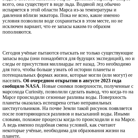
всего, она существует в виде льда. Водяной лед обычно
испаряется в этой области Марса из-за температуры и
давления вблизи экватора. Пока не ясно, какие именно
условия позволили воде сохраниться в этом месте, но не
исключен вариант, что ее запасы каким-то образом
пополняются.
Сегодня учёные пытаются отыскать не только существующие
запасы воды (они понадобятся для будущих экспедиций), но и
следы ее присутствия миллиарды лет назад. Это необходимо
для того, чтобы больше узнать об истории планеты и
потенциальных формах жизни, которые могли (или могут) ее
населять.
Об очередном открытии в августе 2023 года
сообщило NASA
. Новые снимки поверхности, полученные с
марсохода Curiosity, позволили сделать вывод, что когда-то на
Марсе происходили сезонные разливы воды. Поверхность
планеты оказалась испещрена сетью неправильных
шестиугольников. На почве Земли такой рисунок появляется
после повторяющихся разливов и высыханий воды. Иными
словами, похожие процессы когда-то происходили и на Марсе.
А ведь именно подобная смена условий, как считают
некоторые учёные, необходима для образования жизни на
планете.