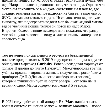
находится вещество, которое отражает радиволны лучше, чем
лед. Напрашивалось предположение, что это вода. Однако что
могло бы сохранить ее в жидком состоянии на планете, где
средняя температура на поверхности не бывает выше минус
63°С, - оставалось только гадать. Исследователи выдвинули
гипотезу, что подогревать водоем мог бы очаг жидкой магмы,
вдвое увеличивающий тепловой поток из недр Марса.
Впрочем, более поздние исследования показали, что радар
мог обнаружить вовсе не воду, а залежи глины, минералов и
солёного льда.
Тем не менее поиски ценного ресурса на безжизненной
планете продолжились. В 2019 году признаки воды в грунте
обнаружил марсоход
Curiosity
. Ровер исследовал маршрут от
холмов Парампа до плато Науклуфт. Международная группа
учёных проанализировала данные, полученные российским
прибором ДАН («Динамическое альбедо нейтронов»),
который функционирует на борту ровера. Согласно им, в
верхних слоях Марса содержится около 3-5 % воды.
В 2021 году орбитальный аппарат
ExoMars
нашёл запасы
воды в системе каньонов Марса – долинах Маринер. Скорее