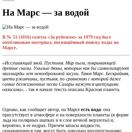
На Марс — за водой
В № 51 (1016) газеты «За рубежом» за 1979 год был
опубликован материал, посвящённый поиску воды на
Марсе.
«Иссушающий зной. Пустыня. Мир пыли, покрывающей
древние скалы. Унылые дюны, которые как бы символизируют
миллиарды лет невообразимой засухи. Таков Марс. Бескрайняя,
цвета ржавчины, пустыня, по сравнению с которой даже
самые безжизненные пески Сахары кажутся цветущими
оазисами»
, - так в начале текста описана Красная планета.
Однако, как сообщает автор, на Марсе
есть вода
: она
присутствует в атмосфере и на поверхности планеты (в форме
льда на полярных шапках и в слое вечной мерзлоты) и,
вероятно, в ее недрах. Причем запасы жидкости,
скрывающиеся там, могут быть довольно внушительными: