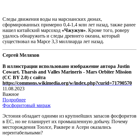
Следы движения воды на марсианских дюнах,
сформированных примерно 0,4-1,4 млн лет назад, также ранее
нашел китайский марсоход
«Чжужун»
. Кроме того, роверу
удалось обнаружить и следы древнего океана, который
существовал на Марсе 3,3 миллиарда лет назад.
Сергей Меляхов
В иллюстрации использовано изображение автора Justin
Cowart. Tharsis and Valles Marineris - Mars Orbiter Mission
(CC BY 2.0) с сайта
https://commons.wikimedia.org/w/index.php?curid=71790570
11.08.2023
Важное
Подробнее
Фосфоритовый мираж
Эстония обладает одними из крупнейших запасов фосфоритов
в ЕС, но не планирует их промышленную добычу. Почему
месторождения Тоолсе, Раквере и Асери оказались
нерентабельными?