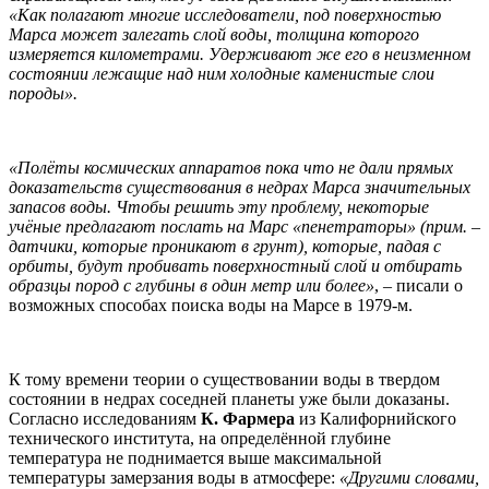
«Как полагают многие исследователи, под поверхностью
Марса может залегать слой воды, толщина которого
измеряется километрами. Удерживают же его в неизменном
состоянии лежащие над ним холодные каменистые слои
породы».
«Полёты космических аппаратов пока что не дали прямых
доказательств существования в недрах Марса значительных
запасов воды. Чтобы решить эту проблему, некоторые
учёные предлагают послать на Марс «пенетраторы» (прим. –
датчики, которые проникают в грунт), которые, падая с
орбиты, будут пробивать поверхностный слой и отбирать
образцы пород с глубины в один метр или более»
, – писали о
возможных способах поиска воды на Марсе в 1979-м.
К тому времени теории о существовании воды в твердом
состоянии в недрах соседней планеты уже были доказаны.
Согласно исследованиям
К. Фармера
из Калифорнийского
технического института, на определённой глубине
температура не поднимается выше максимальной
температуры замерзания воды в атмосфере:
«Другими словами,