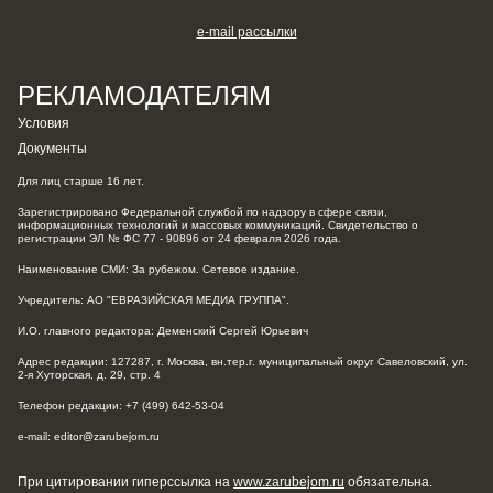
e-mail рассылки
РЕКЛАМОДАТЕЛЯМ
Условия
Документы
Для лиц старше 16 лет.
Зарегистрировано Федеральной службой по надзору в сфере связи,
информационных технологий и массовых коммуникаций. Свидетельство о
регистрации ЭЛ № ФС 77 - 90896 от 24 февраля 2026 года.
Наименование СМИ: За рубежом. Сетевое издание.
Учредитель: АО "ЕВРАЗИЙСКАЯ МЕДИА ГРУППА".
И.О. главного редактора: Деменский Сергей Юрьевич
Адрес редакции: 127287, г. Москва, вн.тер.г. муниципальный округ Савеловский, ул.
2-я Хуторская, д. 29, стр. 4
Телефон редакции: +7 (499) 642-53-04
e-mail: editor@zarubejom.ru
При цитировании гиперссылка на
www.zarubejom.ru
обязательна.