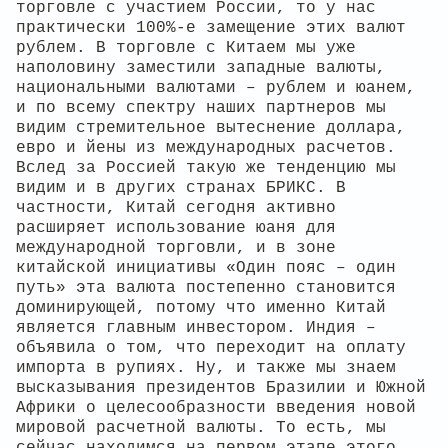
торговле с участием России, то у нас
практически 100%-е замещение этих валют
рублем. В торговле с Китаем мы уже
наполовину заместили западные валюты,
национальными валютами – рублем и юанем,
и по всему спектру наших партнеров мы
видим стремительное вытеснение доллара,
евро и йены из международных расчетов.
Вслед за Россией такую же тенденцию мы
видим и в других странах БРИКС. В
частности, Китай сегодня активно
расширяет использование юаня для
международной торговли, и в зоне
китайской инициативы «Один пояс – один
путь» эта валюта постепенно становится
доминирующей, потому что именно Китай
является главным инвестором. Индия –
объявила о том, что переходит на оплату
импорта в рупиях. Ну, и также мы знаем
высказывания президентов Бразилии и Южной
Африки о целесообразности введения новой
мировой расчетной валюты. То есть, мы
сейчас находимся на первом этапе этого