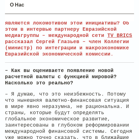
шаги необходимо предпринять, чтобы
О Нас
ускорить этот процесс? И какие сложности
могут возникнуть для стран, которые
являются локомотивом этой инициативы? Об
этом в интервью партнеру Евразийской
медиагруппы – международной сети
TV BRICS
рассказал Сергей Глазьев – член Коллегии
(министр) по интеграции и макроэкономике
Евразийской экономической комиссии.
– Как вы оцениваете появление новой
расчетной валюты с функцией мировой?
Насколько это реально?
– Я думаю, что это неизбежность. Потому
что нынешняя валютно-финансовая ситуация
в мире явно неразумна, не рациональна. И
страны, которые будут определять
глобальное экономическое развитие,
заинтересованы в глубоком реформировании
международной финансовой системы. Сегодня
уже можно точно сказать, что в ближайшие