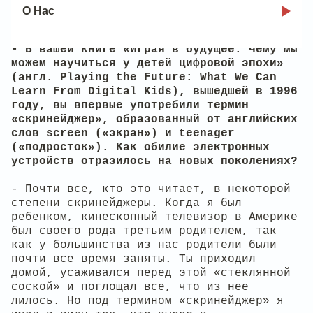
О Нас
- В вашей книге «Играя в будущее: чему мы
можем научиться у детей цифровой эпохи»
(англ. Playing the Future: What We Can
Learn From Digital Kids), вышедшей в 1996
году, вы впервые употребили термин
«скринейджер», образованный от английских
слов screen («экран») и teenager
(«подросток»). Как обилие электронных
устройств отразилось на новых поколениях?
- Почти все, кто это читает, в некоторой
степени скринейджеры. Когда я был
ребенком, кинескопный телевизор в Америке
был своего рода третьим родителем, так
как у большинства из нас родители были
почти все время заняты. Ты приходил
домой, усаживался перед этой «стеклянной
соской» и поглощал все, что из нее
лилось. Но под термином «скринейджер» я