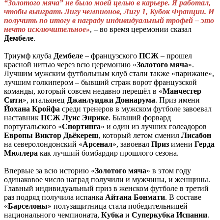
“Золотого мяча” не было моей целью в карьере. Я работал,
чтобы выиграть Лигу чемпионов, Лигу 1, Кубок Франции. И
получить по итогу в награду индивидуальный трофей – это
нечто исключительное»
, – во время церемонии сказал
Дембеле
.
Триумф клуба
Дембеле
– французского
ПСЖ
– прошел
красной нитью через всю церемонию «
Золотого
мяча
».
Лучшим мужским футбольным клуб стали также «парижане»,
лучшим голкипером – бывший страж ворот французской
команды, который совсем недавно перешёл в «
Манчестер
Сити
», итальянец
Джанлуиджи Доннарума
. Приз имени
Йохана Кройфа
среди тренеров в мужском футболе завоевал
наставник
ПСЖ
Луис Энрике
. Бывший форвард
португальского «
Спортинга
» и один из лучших голеадоров
Европы
Виктор Дьёкереш
, который летом сменил
Лисабон
на северолондонский «
Арсенал
», завоевал
Приз
имени
Герда
Мюллера
как лучший бомбардир прошлого сезона.
Впервые за всю историю «
Золотого мяча
» в этом году
одинаковое число наград получили и мужчины, и женщины.
Главный индивидуальный приз в женском футболе в третий
раз подряд получила испанка
Айтана Бонмати
. В составе
«
Барселоны
» полузащитница стала победительницей
национального чемпионата,
Кубка
и
Суперкубка
Испании
.