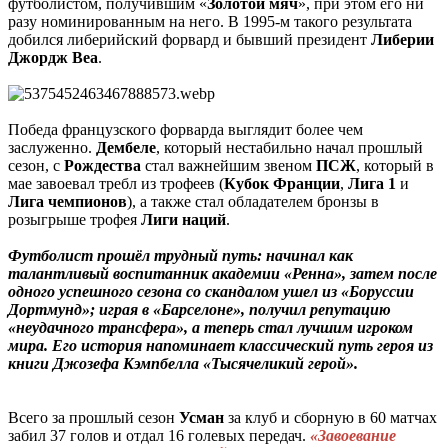
футболистом, получившим «
Золотой
мяч
», при этом его ни
разу номинированным на него. В 1995-м такого результата
добился либерийский форвард и бывший президент
Либерии
Джордж
Веа
.
Победа французского форварда выглядит более чем
заслуженно.
Дембеле
, который нестабильно начал прошлый
сезон, с
Рождества
стал важнейшим звеном
ПСЖ
, который в
мае завоевал требл из трофеев (
Кубок
Франции
,
Лига 1
и
Лига чемпионов
), а также стал обладателем бронзы в
розыгрыше трофея
Лиги
наций
.
Футболист прошёл трудный путь: начинал как
талантливый воспитанник академии «Ренна», затем после
одного успешного сезона со скандалом ушел из «Боруссии
Дортмунд»; играя в «Барселоне», получил репутацию
«неудачного трансфера», а теперь стал лучшим игроком
мира. Его история напоминает классический путь героя из
книги Джозефа Кэмпбелла «Тысячеликий герой».
Всего за прошлый сезон
Усман
за клуб и сборную в 60 матчах
забил 37 голов и отдал 16 голевых передач.
«Завоевание