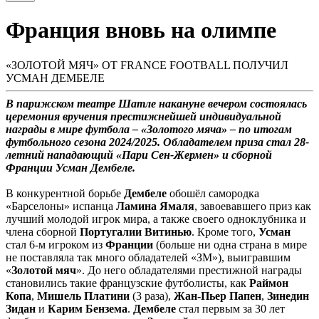
Франция вновь на олимпе
«ЗОЛОТОЙ МЯЧ» ОТ FRANCE FOOTBALL ПОЛУЧИЛ
УСМАН ДЕМБЕЛЕ
В парижском театре Шатле накануне вечером состоялась
церемония вручения престижнейшей индивидуальной
награды в мире футбола – «Золотого мяча» – по итогам
футбольного сезона 2024/2025. Обладателем приза стал 28-
летний нападающий «Пари Сен-Жермен» и сборной
Франции Усман Дембеле.
В конкурентной борьбе
Дембеле
обошёл самородка
«Барселоны» испанца
Ламина
Ямаля
, завоевавшего приз как
лучший молодой игрок мира, а также своего одноклубника и
члена сборной
Португалии
Витинью
. Кроме того,
Усман
стал 6-м игроком из
Франции
(больше ни одна страна в мире
не поставляла так много обладателей «ЗМ»), выигравшим
«
Золотой
мяч
». До него обладателями престижной награды
становились такие французские футболисты, как
Раймон
Копа
,
Мишель
Платини
(3 раза),
Жан-Пьер
Папен
,
Зинедин
Зидан
и
Карим
Бензема
.
Дембеле
стал первым за 30 лет