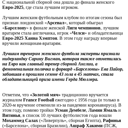
С национальной сборной она дошла до финала женского
Евро-2025
, где стала лучшим игроком.
Лучшим женским футбольным клубом по итогам сезона был
признан лондонский «
Арсенал
», который обыграл
«
Барселону
» в финале женской
Лиги чемпионов
, лучшим
вратарем стала англичанка, игрок «
Челси
» и обладательница
Евро-2025
Ханна Хэмптон
. В этом году награду впервые
вручили женщинам-вратарям.
Лучшим тренером женского футбола эксперты признали
нидерландку Сарину Вигман, которая также отметилась
на Евро как главный тренер сборной Англии, а
феноменальная полячка и форвард «Барселоны» Ева Пайор,
забившая в прошлом сезоне 43 гола в 45 матчах, стала
обладательницей приза имени Герда Мюллера.
Отметим, что
«Золотой мяч»
традиционно вручается
журналом
France Football
ежегодно с 1956 года (и только в
2020-м вручение отменили из-за пандемии коронавируса). В
этом году, помимо тройки
Усман Дембеле
,
Ламин Ямаль
и
Витинья
, в список 10 лучших футболистов года вошли
Мохаммед Салах
(«Ливерпуль», сборная Египта),
Рафинья
(«Барселона», сборная Бразилии),
Ашраф Хакими
(ПСЖ,