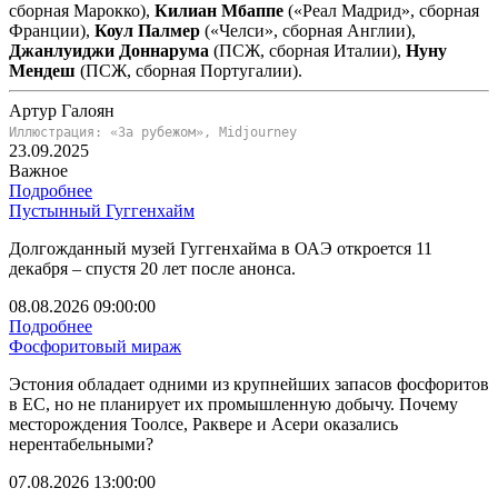
сборная Марокко),
Килиан
Мбаппе
(«Реал Мадрид», сборная
Франции),
Коул Палмер
(«Челси», сборная Англии),
Джанлуиджи Доннарума
(ПСЖ, сборная Италии),
Нуну
Мендеш
(ПСЖ, сборная Португалии).
Артур Галоян
Иллюстрация: «За рубежом», Midjourney
23.09.2025
Важное
Подробнее
Пустынный Гуггенхайм
Долгожданный музей Гуггенхайма в ОАЭ откроется 11
декабря – спустя 20 лет после анонса.
08.08.2026 09:00:00
Подробнее
Фосфоритовый мираж
Эстония обладает одними из крупнейших запасов фосфоритов
в ЕС, но не планирует их промышленную добычу. Почему
месторождения Тоолсе, Раквере и Асери оказались
нерентабельными?
07.08.2026 13:00:00