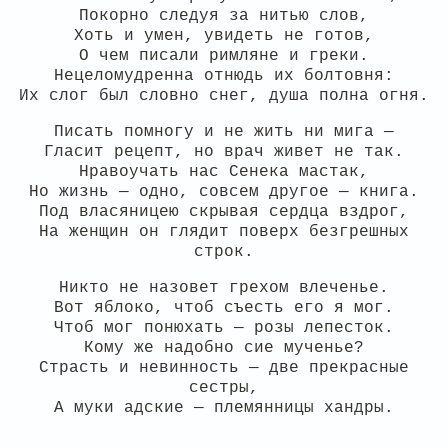
Покорно следуя за нитью слов,
Хоть и умен, увидеть не готов,
О чем писали римляне и греки.
Нецеломудренна отнюдь их болтовня:
Их слог был словно снег, душа полна огня.
Писать помногу и не жить ни мига —
Гласит рецепт, но врач живет не так.
Нравоучать нас Сенека мастак,
Но жизнь — одно, совсем другое — книга.
Под власяницею скрывая сердца вздрог,
На женщин он глядит поверх безгрешных
строк.
Никто не назовет грехом влеченье.
Вот яблоко, чтоб съесть его я мог.
Чтоб мог понюхать — розы лепесток.
Кому же надобно сие мученье?
Страсть и невинность — две прекрасные
сестры,
А муки адские — племянницы хандры.