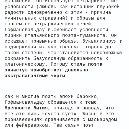
выражений. Он использует петраркические
условности (любовь как источник глубокой
радости одновременно с этим - причина
мучительных страданий) и образы для
совсем не петраркических целей.
Гофмансвальдау высмеивает условности
лирики итальянского поэта-гуманиста. Он
искажает привычные образы, буквализируя и
подчеркивая их чувственную сторону до
такой степени, что становится невозможным
сохранить безусловную обращенность к
платоническому. Потому
стиль поэта
зачастую приобретает довольно
экстравагантные черты.
Как и многие поэты эпохи барокко,
Гофмансвальдау обращается к
теме
бренности бытия
, приходя к выводу, что
все это лишь «суета сует». Жизнь в его
произведениях сравнивается с маскарадом
или фейерверком. Тем самым поэт