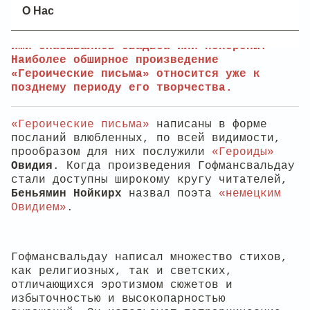
Большинство стихотворений
О Нас
Гофмансвальдау посвящены, так или иначе,
важнейшим событиям жизни человека, обычно
ими оказывались свадьба или похороны.
Наиболее обширное произведение
«Героические письма» относится уже к
позднему периоду его творчества.
«Героические письма»
написаны в форме
посланий влюбленных, по всей видимости,
прообразом для них послужили
«Героиды»
Овидия
. Когда произведения Гофмансвальдау
стали доступны широкому кругу читателей,
Беньямин Нойкирх
назвал поэта
«немецким
Овидием»
.
Гофмансвальдау написал множество стихов,
как религиозных, так и светских,
отличающихся эротизмом сюжетов и
избыточностью и высокопарностью