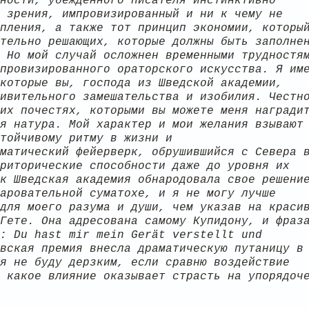
ности, убежденного писателя инстинктивно
 зрения, импровизированный и ни к чему не
пления, а также тот принцип экономии, которы
тельно решающих, которые должны быть заполне
 Но мой случай осложнен временными трудностя
провизированного ораторского искусства. Я им
которые вы, господа из Шведской академии,
ивительного замешательства и изобилия. Честн
их почестях, которыми вы можете меня награди
я натура. Мой характер и мои желания взывают
тойчивому ритму в жизни и
матический фейерверк, обрушившийся с Севера 
риторические способности даже до уровня их
к Шведская академия обнародовала свое решени
аровательной суматохе, и я не могу лучше
для моего разума и души, чем указав на краси
Гете. Она адресована самому Купидону, и фраз
: Du hast mir mein Gerät verstellt und
вская премия внесла драматическую путаницу в
я не буду дерзким, если сравню воздействие
 какое влияние оказывает страсть на упорядоч