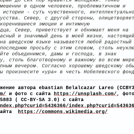
торый до сих пор нравится молодежи:
Тонио
мешении в одном человеке, проблематичном и
 истории - суть чувственного, интеллектуальн
усства. Север, с другой стороны, олицетворяе
коренившиеся эмоции и интимную
дца, Север, приветствует и обнимает меня на
асный и значимый день в моей жизни, настоящи
на шведском языке называется любой радостный
последнюю просьбу с этим словом, столь неукл
йте объединимся, дамы и господа, в знак
у, столь благотворному и важному во всем мир
пным вечером. Согласно хорошему шведскому об
ы произнесите «ура» в честь Нобелевского фон
жение автора ebastian Belalcazar Lareo (CCBY
m/
и фото с сайта
https://unsplash.com/
, фот
15883 ( CC-BY-SA 3.0) с сайта
ndex.php?curid=5436366/index.php?curid=54363
 сайта
https://commons.wikimedia.org/