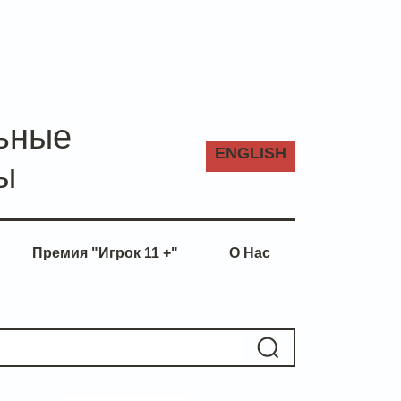
ьные
ENG
LISH
ы
Премия "Игрок 11 +"
О Нас