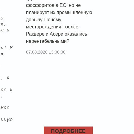
фосфоритов в ЕС, но не
й
планирует их промышленную
ны
добычу. Почему
ми,
месторождения Тоолсе,
ею в
Раквере и Асери оказались
нерентабельными?
о
ть! У
07.08.2026 13:00:00
 к
в
е, я
вое и
а,
 мое
енную
ПОДРОБНЕЕ