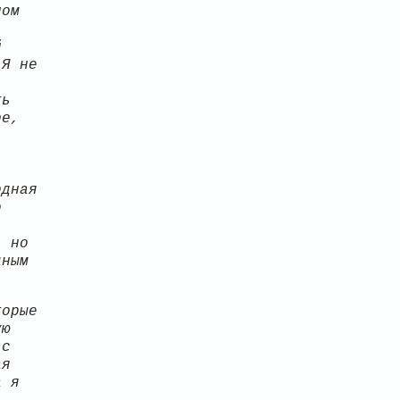
лом
й
 Я не
ть
ре,
одная
о
, но
дным
торые
ую
 с
ая
а я