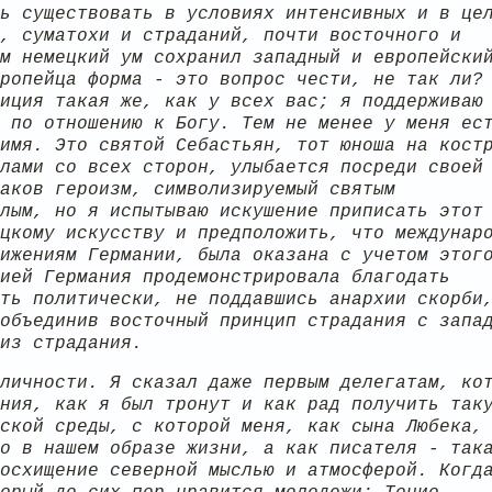
ь существовать в условиях интенсивных и в це
, суматохи и страданий, почти восточного и
м немецкий ум сохранил западный и европейски
ропейца форма - это вопрос чести, не так ли?
иция такая же, как у всех вас; я поддерживаю
 по отношению к Богу. Тем не менее у меня ес
имя. Это святой Себастьян, тот юноша на кост
лами со всех сторон, улыбается посреди своей
аков героизм, символизируемый святым
лым, но я испытываю искушение приписать этот
цкому искусству и предположить, что междунар
ижениям Германии, была оказана с учетом этог
ией Германия продемонстрировала благодать
ть политически, не поддавшись анархии скорби
объединив восточный принцип страдания с запа
из страдания.
личности. Я сказал даже первым делегатам, ко
ния, как я был тронут и как рад получить так
ской среды, с которой меня, как сына Любека,
о в нашем образе жизни, а как писателя - так
осхищение северной мыслью и атмосферой. Когд