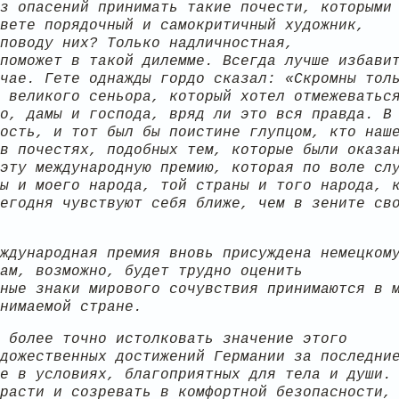
з опасений принимать такие почести, которыми
вете порядочный и самокритичный художник,
поводу них? Только надличностная,
поможет в такой дилемме. Всегда лучше избави
чае. Гете однажды гордо сказал: «Скромны тол
 великого сеньора, который хотел отмежеватьс
о, дамы и господа, вряд ли это вся правда. В
ость, и тот был бы поистине глупцом, кто наш
в почестях, подобных тем, которые были оказа
эту международную премию, которая по воле сл
ы и моего народа, той страны и того народа, 
егодня чувствуют себя ближе, чем в зените св
ждународная премия вновь присуждена немецком
ам, возможно, будет трудно оценить
ные знаки мирового сочувствия принимаются в 
нимаемой стране.
 более точно истолковать значение этого
дожественных достижений Германии за последни
е в условиях, благоприятных для тела и души.
расти и созревать в комфортной безопасности,