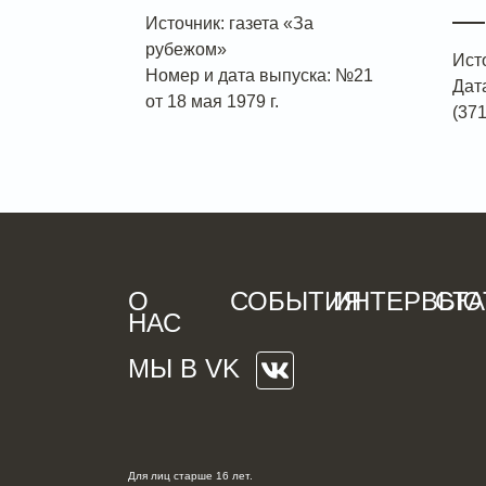
—
Источник: газета «За
рубежом»
Ист
Номер и дата выпуска: №21
Дат
от 18 мая 1979 г.
(371
О
СОБЫТИЯ
ИНТЕРВЬЮ
СТА
НАС
МЫ В VK
Для лиц старше 16 лет.