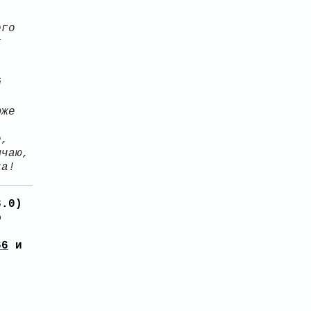
ого
т
й
юже
е,
ычаю,
да!
3.0)
о
66
и