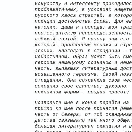
искусству и интеллекту приходилос
проблематичных, в условиях нищеты
русского хаоса страстей, в которо
принцип достоинства формы. Для ев
католик, дамы и господа; моя трад
протестантскую непосредственность
любимый святой. Я назову вам его 
который, пронзенный мечами и стре
агонии. Благодать в страдании - т
Себастьяном. Образ может быть сме
героизм немецкому сознанию и неме
честь, выпавшая литературным дост
возвышенного героизма. Своей поэз
страдания. Она сохранила свою чес
сохранив свое единство; духовно, 
принципом формы – создав красоту 
Позвольте мне в конце перейти на 
пришли ко мне после принятия реше
честь от Севера, от той скандинав
детства связывало так много общег
большая литературная симпатия и в