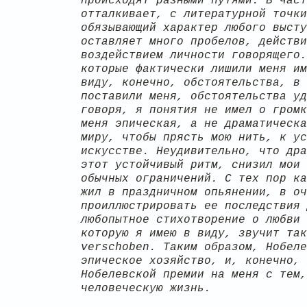
происходят разными путями. В част
отталкивает, с литературной точки
обязывающий характер любого высту
оставляет много пробелов, действи
воздействием личности говорящего.
которые фактически лишили меня им
виду, конечно, обстоятельства, в 
поставили меня, обстоятельства уд
говоря, я понятия не имел о громк
меня эпическая, а не драматическа
миру, чтобы прясть мою нить, к ус
искусстве. Неудивительно, что дра
этот устойчивый ритм, снизил мои 
обычных ограничений. С тех пор ка
жил в праздничном опьянении, в оч
проиллюстрировать ее последствия 
любопытное стихотворение о любви 
которую я имею в виду, звучит так
verschoben. Таким образом, Нобеле
эпическое хозяйство, и, конечно, 
Нобелевской премии на меня с тем,
человеческую жизнь.