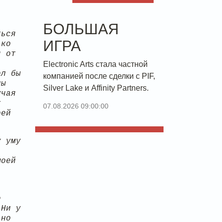
БОЛЬШАЯ
ться
ИГРА
ько
я от
Electronic Arts стала частной
ел бы
компанией после сделки с PIF,
ны
Silver Lake и Affinity Partners.
учая
к
07.08.2026 09:00:00
оей
у уму
моей
е
 Ни у
 но