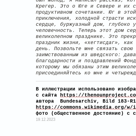
был молод, я написал рассказ, ко
Крегер
. Это о Юге и Севере и их с
продуктивном сочетании. Юг в этой
приключения, холодной страсти иск
сердце, буржуазный дом, глубоко у
человечность. Теперь этот дом сер
великолепном празднике. Это прекр
праздник жизни, «хегтисдаг», как 
день. Позвольте мне связать свою 
заимствованным из шведского: дава
благодарности и поздравлений Фонд
которому мы обязаны этим великоле
присоединяйтесь ко мне и четырежд
В иллюстрации использовано изобра
с сайта
https://thenounproject.co
автора Bundesarchiv, Bild 183-R
https://commons.wikimedia.org/w/i
фото (общественное достояние) с
19.12.2023