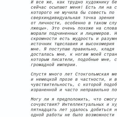
И все же, как трудно художнику бе
сейчас осыпают меня! Есть ли на с
которого не мучила бы совесть по 
сверхиндивидуальная точка зрения 
от личности, особенно в таком слу
лжецы». Это очень похоже на слова
морали подчиненных и лицемеров. Н
скромности есть мудрость и разумн
источник тщеславия и высокомерия 
мне. Я поступаю правильно, кладя 
досталась мне, к ногам моей стран
которым писатели, подобные мне, с
громадной империи.
Спустя много лет Стокгольмская ме
и немецкой прозе в частности, и в
чувствительность, с которой подоб
израненной и часто неправильно по
Могу ли я предположить, что смогу
сочувствия? Интеллектуальных и ху
пятнадцать лет удалось добиться н
одной работы не было возможности 