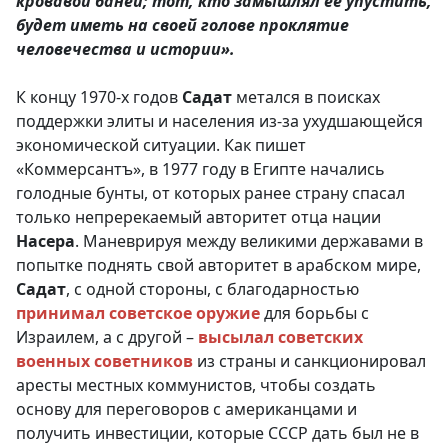
кровавой баней; тот, кто замышлял ее упустить,
будет иметь на своей голове проклятие
человечества и истории».
К концу 1970-х годов
Садат
метался в поисках
поддержки элиты и населения из-за ухудшающейся
экономической ситуации. Как пишет
«Коммерсантъ», в 1977 году в Египте начались
голодные бунты, от которых ранее страну спасал
только непререкаемый авторитет отца нации
Насера
. Маневрируя между великими державами в
попытке поднять свой авторитет в арабском мире,
Садат
, с одной стороны, с благодарностью
принимал советское оружие
для борьбы с
Израилем, а с другой –
высылал советских
военных советников
из страны и санкционировал
аресты местных коммунистов, чтобы создать
основу для переговоров с американцами и
получить инвестиции, которые СССР дать был не в