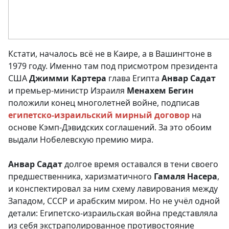
Кстати, началось всё не в Каире, а в Вашингтоне в
1979 году. Именно там под присмотром президента
США
Джимми Картера
глава Египта
Анвар Садат
и премьер-министр Израиля
Менахем Бегин
положили конец многолетней войне, подписав
египетско-израильский мирный договор
на
основе Кэмп-Дэвидских соглашений. За это обоим
выдали Нобелевскую премию мира.
Анвар Садат
долгое время оставался в тени своего
предшественника, харизматичного
Гамаля Насера
,
и конспектировал за ним схему лавирования между
Западом, СССР и арабским миром. Но не учёл одной
детали: Египетско-израильская война представляла
из себя экстраполированное противостояние