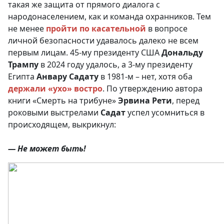
такая же защита от прямого диалога с
народонаселением, как и команда охранников. Тем
не менее
пройти по касательной
в вопросе
личной безопасности удавалось далеко не всем
первым лицам. 45-му президенту США
Дональду
Трампу
в 2024 году удалось, а 3-му президенту
Египта
Анвару Садату
в 1981-м – нет, хотя оба
держали «ухо» востро
. По утверждению автора
книги «Смерть на трибуне»
Эрвина Рети
, перед
роковыми выстрелами
Садат
успел усомниться в
происходящем, выкрикнул:
— Не может быть!