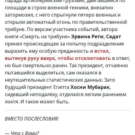
парада артиллерийский грузовик, двигавшийся по
площади в строю военной техники, внезапно
затормозил, с него спрыгнули пятеро военных и
открыли автоматный огонь по правительственной
трибуне. По версии участника событий, автора
книги «Смерть на трибуне»
Эрвина Рети
,
Садат
принял происходящее за попытку подразделения
выразить ему особую преданность и
встал,
вытянув руку вверх, чтобы отсалютовать
в ответ,
но был смертельно ранен. Так президент, отчаянно
пытавшийся выделиться, сам оказался в
неутешительных статистических данных. Зато
будущий президент Египта
Хосни Мубарак
,
сидевший неподалёку, отделался легким ранением
локтя. И такое может быть.
ВМЕСТО ПОСЛЕСЛОВИЯ:
— Что с Вами?