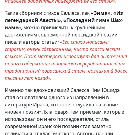
наиболее даровитых приверженцев его стиля».
Такие сборники стихов Саллеса, как
«Зима»,
«Из
легендарной Авесты»
,
«Последний гимн Шах-
наме»
, можно причислить к крупнейшим
достижениям современной персидской поэзии,
писали авторы статьи
:
«Его стихи написаны
строгим, очень сдержанным, чисто классическим
языком. Поэт мастерски использует для выражения
нового содержания творчески переработанный им
традиционный хорасанский стиль, возникший более
тысячи лет
назад».
Именно так вдохновивший Салесса Ним Юшидж
стал основателем одного из направлений в
литературе Ирана, которое получило название
«новая поэзия». Благодаря тем приёмам, которые
использовал он и его последователи, стиль
современной иранской поэзии стал заметно
отличаться от классического. Авторы начали