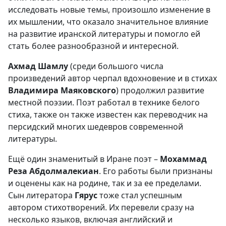
исследовать новые темы, произошло изменение в
их мышлении, что оказало значительное влияние
на развитие иранской литературы и помогло ей
стать более разнообразной и интересной.
Ахмад Шамлу
(среди большого числа
произведений автор черпал вдохновение и в стихах
Владимир
а Маяковск
ого
) продолжил развитие
местной поэзии. Поэт работал в технике белого
стиха, также он также известен как переводчик на
персидский многих шедевров современной
литературы.
Ещё один знаменитый в Иране поэт –
Мохаммад
Реза Абдолмалекиан
. Его работы были признаны
и оценены как на родине, так и за ее пределами.
Сын литератора
Гярус
тоже стал успешным
автором стихотворений. Их перевели сразу на
несколько языков, включая английский и