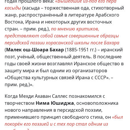
годах прошлого века:
«Вышедшие из-под его пера
касыды
(касыда – торжественная ода, стихотворный
жанр, распространённый в литературе Арабского
Востока, Ирана и некоторых других восточных
стран. – прим. ред.),
по мнению критиков,
представляют собой самые совершенные образцы
персидской поэзии хорасанской школы после Бахара
(
Малек ош-Шоара Бахар
(1885-1951 гг.) – иранский
поэт, учёный, общественный деятель. В последние
годы своей жизни возглавлял Иранское общество в
защиту мира и был одним из организаторов
«Общества культурных связей Ирана с СССР». –
прим. ред.)».
Когда Мехди Ахаван Саллес познакомился с
творчеством
Нима Юшиджа
, основоположника
нового направления в персидской поэзии,
применившего принцип свободного стиха, он
«был
покорён его поэзией и с тех пор стал одним из