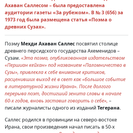
Ахаван Саллесом – была предоставлена
аудитории газеты «За рубежом». В № 3 (656) за
1973 год была размещена статья «Поэма о
древних Сузах».
Поэму
Мехди Ахаван Салле
с
посвятил столице
древнего персидского государства Ахеменидов –
Сузам.
«Эта поэма, опубликованная издательством
«Першиан кейхан» под названием «Паломничество в
Сузы», привлекла к себе внимание критиков,
расценивших выход её в свет как «большое событие
в литературной жизни Ирана». После долгого
перерыва поэт, достигший зенита славы в начале
60-х годов, вновь заставил говорить о себе»,
–
писали журналисты одного из изданий
Тегерана
.
Саллес родился в провинции на северо-востоке
Ирана, свои произведения начал писать в 50-х