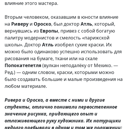
влияние этого мастера.
Вторым человеком, оказавшим в юности влияние
на
Риверу
и
Ороско
, был доктор
Атль
, который,
вернувшись из
Европы
, привез с собой богатую
палитру модернистов и смелость «парижской
школы». Доктор
Атль
изобрел сухие краски. Их
можно было одинаково успешно использовать для
рисования на бумаге, ткани или на скале
Попокатепетля
(вулкан неподалёку от Мехико. —
Ред.) — одним словом, краски, которыми можно
было создавать большие и малые произведения на
любом материале.
Ривера и Ороско, а вместе с ними и другие
студенты, отлично понимали первостепенное
значение рисунка, придающего опыт и
отлаживающего руку художника. Их натурщики
недолго пребывали в одном и том же положении: