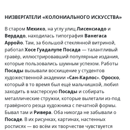
НИЗВЕРГАТЕЛИ «КОЛОНИАЛЬНОГО ИСКУССТВА»
В старом
Мехико
, на углу улиц
Лисенсиадо
и
Вердадо
, находилась типография
Ванегаса
Арройо
. Там, за большой стеклянной витриной,
работал
Хосе Гуадалупе Посада
— талантливый
гравёр, иллюстрировавший популярные издания,
которые пользовались шумным успехом. Работы
Посады
вызывали восхищение у студентов
художественной академии «
Сан-Карлос
».
Ороско
,
который в то время был ещё мальчишкой, любил
заходить в мастерскую
Посады
и собирать
металлические стружки, которые вылетали из-под
гравёрного резца художника с печатной формы.
Бывал там и
Ривера
. Оба никогда не забывали о
Посаде
. В их рисунках, картинах, настенных
росписях — во всём их творчестве чувствуется