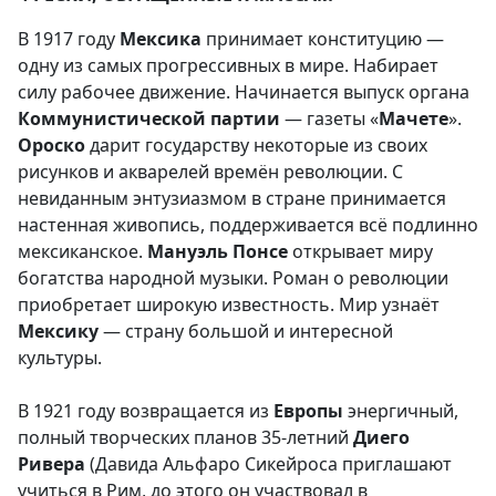
В 1917 году
Мексика
принимает конституцию —
одну из самых прогрессивных в мире. Набирает
силу рабочее движение. Начинается выпуск органа
Коммунистической партии
— газеты «
Мачете
».
Ороско
дарит государству некоторые из своих
рисунков и акварелей времён революции. С
невиданным энтузиазмом в стране принимается
настенная живопись, поддерживается всё подлинно
мексиканское.
Мануэль Понсе
открывает миру
богатства народной музыки. Роман о революции
приобретает широкую известность. Мир узнаёт
Мексику
— страну большой и интересной
культуры.
В 1921 году возвращается из
Европы
энергичный,
полный творческих планов 35-летний
Диего
Ривера
(Давида Альфаро Сикейроса приглашают
учиться в Рим, до этого он участвовал в