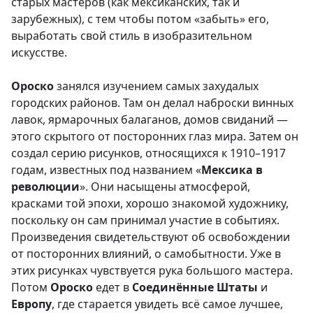
старых мастеров (как мексиканских, так и
зарубежных), с тем чтобы потом «забыть» его,
выработать свой стиль в изобразительном
искусстве.
Ороско
занялся изучением самых захудалых
городских районов. Там он делал наброски винных
лавок, ярмарочных балаганов, домов свиданий —
этого скрытого от посторонних глаз мира. Затем он
создал серию рисунков, относящихся к 1910–1917
годам, известных под названием «
Мексика в
революции
». Они насыщены атмосферой,
красками той эпохи, хорошо знакомой художнику,
поскольку он сам принимал участие в событиях.
Произведения свидетельствуют об освобождении
от посторонних влияний, о самобытности. Уже в
этих рисунках чувствуется рука большого мастера.
Потом
Ороско
едет в
Соединённые Штаты
и
Европу
, где старается увидеть всё самое лучшее,