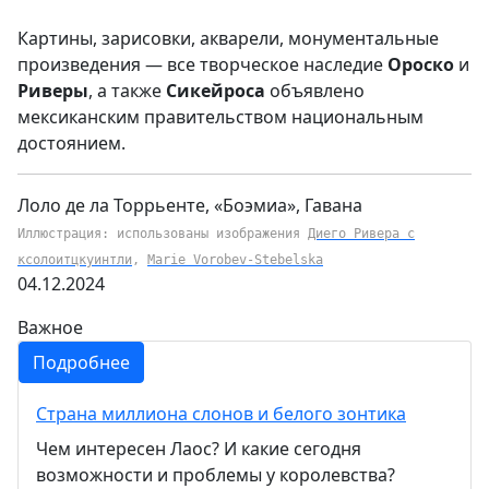
Картины, зарисовки, акварели, монументальные
произведения — все творческое наследие
Ороско
и
Риверы
, а также
Сикейроса
объявлено
мексиканским правительством национальным
достоянием.
Лоло де ла Торрьенте, «Боэмиа», Гавана
Иллюстрация: использованы изображения
Диего Ривера с
ксолоитцкуинтли
,
Marie Vorobev-Stebelska
04.12.2024
Важное
Подробнее
Страна миллиона слонов и белого зонтика
Чем интересен Лаос? И какие сегодня
возможности и проблемы у королевства?