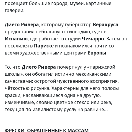
посещает большие города, музеи, картинные
галереи.
Диего Ривера
, которому губернатор
Веракруса
предоставил небольшую стипендию, едет в
Испанию
, где работает в студии
Чичарро
. Затем он
поселился в
Париже
и познакомился почти со
всеми художественными центрами
Европы
.
То, что
Диего Ривера
почерпнул у «парижской
школы», он обогатил истинно мексиканскими
качествами: остротой чувственного восприятия,
чёткостью рисунка. Характерны для него полосы
краски, наслаивающиеся одна на другую,
изменчивые, словно цветное стекло или река,
текущая по извилистому руслу на равнине…
ФРЕСКИ, ОБРАЩЁННЫЕ К МАССАМ