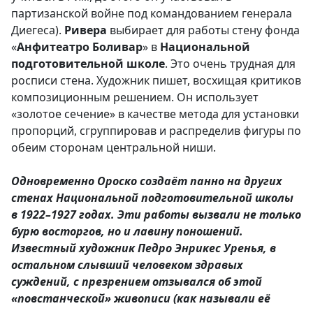
партизанской войне под командованием генерала
Диегеса).
Ривера
выбирает для работы стену фонда
«
Анфитеатро Боливар
» в
Национальной
подготовительной школе
. Это очень трудная для
росписи стена. Художник пишет, восхищая критиков
композиционным решением. Он использует
«золотое сечение» в качестве метода для установки
пропорций, сгруппировав и распределив фигуры по
обеим сторонам центральной ниши.
Одновременно Ороско создаёт панно на других
стенах Национальной подготовительной школы
в 1922–1927 годах. Эти работы вызвали не только
бурю восторгов, но и лавину поношений.
Известный художник Педро Энрикес Уренья, в
остальном слывший человеком здравых
суждений, с презрением отзывался об этой
«повстанческой» живописи (как называли её