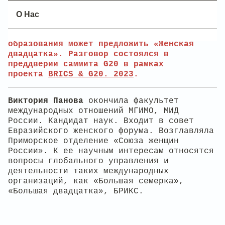
школа экономики», эксперт Международного
дискуссионного клуба «Валдай» Виктория
О Нас
Панова рассказала о результатах работы
W20 и о том, какие инициативы в области
образования может предложить «Женская
двадцатка». Разговор состоялся в
преддверии саммита G20 в рамках
проекта
BRICS & G20. 2023
.
Виктория Панова
окончила факультет
международных отношений МГИМО, МИД
России. Кандидат наук. Входит в совет
Евразийского женского форума. Возглавляла
Приморское отделение «Союза женщин
России». К ее научным интересам относятся
вопросы глобального управления и
деятельности таких международных
организаций, как «Большая семерка»,
«Большая двадцатка», БРИКС.