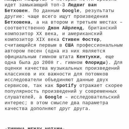
идет замыкающий топ-3
Людвиг ван
Бетховен
. По данным
Google
, результаты
другие: чаще всего ищут произведения
Бетховена
, а на втором и третьем местах –
соответственно
Джон Айрленд
, британский
композитор ХХ века, и американский
композитор XIX века
Стивен Фостер
,
считающийся первым в
США
профессиональным
автором песен (одна из них является
официальным гимном штата
Кентукки
, еще
одна была до 2008 г. гимном
Флориды
). Для
оценки качества музыкальных произведений
классиков и их важности для потомков
исследователи объединяют данные двух
сервисов, так как
Spotify
отражает скорее
популярность произведений у современных
слушателей, а
Google
– исследовательский
интерес; в этом смысле два параметра
качества дополняют друг друга.