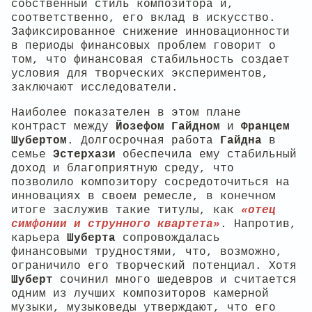
собственный стиль композитора и,
соответственно, его вклад в искусство.
Зафиксированное снижение инновационности
в периоды финансовых проблем говорит о
том, что финансовая стабильность создает
условия для творческих экспериментов,
заключают исследователи.
Наиболее показателен в этом плане
контраст между
Йозефом Гайдном
и
Францем
Шубертом
. Долгосрочная работа
Гайдна
в
семье
Эстерхази
обеспечила ему стабильный
доход и благоприятную среду, что
позволило композитору сосредоточиться на
инновациях в своем ремесле, в конечном
итоге заслужив такие титулы, как
«отец
симфонии и струнного квартета»
. Напротив,
карьера
Шуберта
сопровождалась
финансовыми трудностями, что, возможно,
ограничило его творческий потенциал. Хотя
Шуберт
сочинил много шедевров и считается
одним из лучших композиторов камерной
музыки, музыковеды утверждают, что его