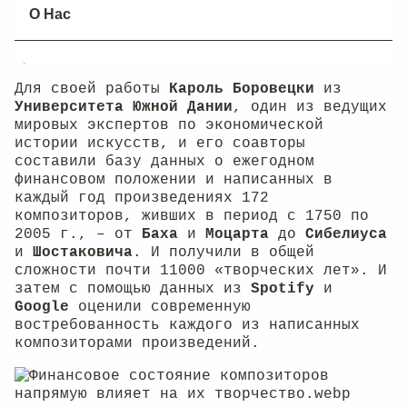
одной из самых творческих в мире
О Нас
профессий – композиторов. Но выводы этого
исследования справедливы не только для
музыкального творчества.
Для своей работы
Кароль Боровецки
из
Университета Южной Дании
, один из ведущих
мировых экспертов по экономической
истории искусств, и его соавторы
составили базу данных о ежегодном
финансовом положении и написанных в
каждый год произведениях 172
композиторов, живших в период с 1750 по
2005 г., – от
Баха
и
Моцарта
до
Сибелиуса
и
Шостаковича
. И получили в общей
сложности почти 11000 «творческих лет». И
затем с помощью данных из
Spotify
и
Google
оценили современную
востребованность каждого из написанных
композиторами произведений.