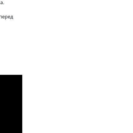
а.
 перед