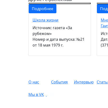
Подробнее
Под
Школа жизни
Мно
Гаи
Источник: газета «За
рубежом»
Ист
Номер и дата выпуска: №21
Дат
от 18 мая 1979 г.
(37
О нас
События
Интервью
Стать
Мы в VK