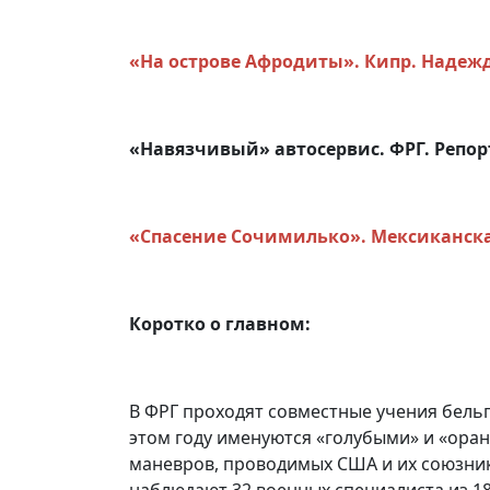
«На острове Афродиты». Кипр. Надеж
«Навязчивый» автосервис. ФРГ. Репо
«Спасение Сочимилько». Мексиканска
Коротко о главном:
В ФРГ проходят совместные учения бель
этом году именуются «голубыми» и «ора
маневров, проводимых США и их союзник
наблюдают 32 военных специалиста из 18 