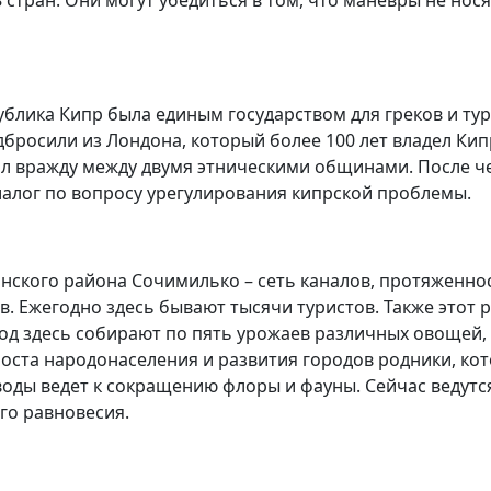
публика Кипр была единым государством для греков и тур
дбросили из Лондона, который более 100 лет владел Ки
еял вражду между двумя этническими общинами. После 
иалог по вопросу урегулирования кипрской проблемы.
нского района Сочимилько – сеть каналов, протяженно
в. Ежегодно здесь бывают тысячи туристов. Также этот 
год здесь собирают по пять урожаев различных овощей,
роста народонаселения и развития городов родники, ко
 воды ведет к сокращению флоры и фауны. Сейчас ведутс
го равновесия.