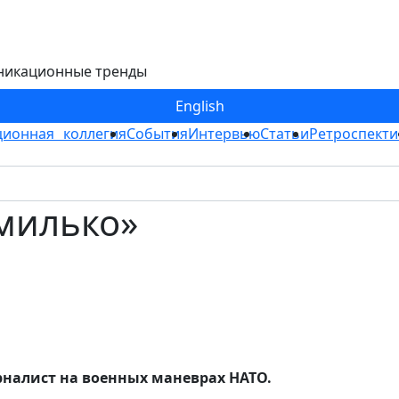
никационные тренды
Eng
lish
ионная коллегия
События
Интервью
Статьи
Ретроспекти
милько»
урналист на военных маневрах НАТО.