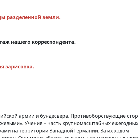
ды разделенной земли.
ртаж нашего корреспондента.
я зарисовка.
гийской армии и бундесвера. Противоборствующие сто
нжевыми». Учения – часть крупномасштабных ежегодны
ами на территории Западной Германии. За их ходом
стран. Они могут убедиться в том, что маневры не нося