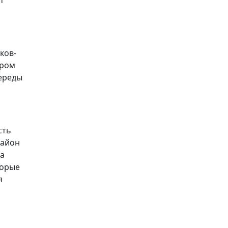
ков-
пром
череды
сть
район
 а
торые
я