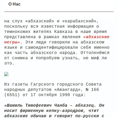
сделана фотография и почему
Кеннан
решил,
О Нас
что это именно «карабахский "Араб"
горец». Может, действительно
«карабахский», а может, американец спутал
на слух «абхазский» и «карабахский»,
поскольку вся известная информация о
темнокожих жителях Кавказа в наше время
представлена в рамках явления
«абхазские
негры»
. Эти люди говорили на абхазском
языке и самоидентифицировали себя именно
как часть абхазского народа. Оттолкнёмся
от снимка и попробуем узнать, не миф ли
это.
Из газеты Гагрского городского Совета
народных депутатов «Авангард», № 166
(6551) от 17 октября 1990 года:
«Шамиль Тимофеевич Чанба – абхазец. Он
носит фирменную кепку-аэродром, чтит
абхазские обычаи и говорит по-русски с