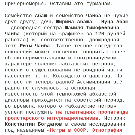
Причерноморья. Оставим это гурманам.
Семейство
Абаш
и семейство
Чанба
не чужие
друг другу, дочь
Ширина Абаша
–
Нуца Абаш
– двоюродная сестра
Шамиля Тимофеевича
Чанба
(который на «рафике» за 120 рублей
работал) и, соответственно, двоюродная
тётя
Риты Чанба
. Такое тесное соседство
поколений может косвенно говорить скорее
об экспериментальном и контролируемом
характере явления «абхазских негров»,
нежели о существовании негроидной части
населения т. н. Колхидского царства. Но
не всё ли теперь равно? Ассимиляции всё
равно не случилось, а основная
известность этой темнокожей абхазской
диаспоры приходится на советский период,
во времена которого «абхазские негры»
успели послужить
на плантациях пропаганды
пролетарского интернационализма
. Историк
Константин Богданов
в своём исследовании
под названием
«Негры в СССР. Этнография