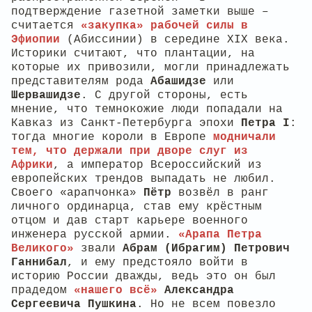
подтверждение газетной заметки выше –
считается
«закупка» рабочей силы в
Эфиопии
(Абиссинии) в середине XIX века.
Историки считают, что плантации, на
которые их привозили, могли принадлежать
представителям рода
Абашидзе
или
Шервашидзе
. С другой стороны, есть
мнение, что темнокожие люди попадали на
Кавказ из Санкт-Петербурга эпохи
Петра I
:
тогда многие короли в Европе
модничали
тем, что держали при дворе слуг из
Африки
, а император Всероссийский из
европейских трендов выпадать не любил.
Своего «арапчонка»
Пётр
возвёл в ранг
личного ординарца, став ему крёстным
отцом и дав старт карьере военного
инженера русской армии.
«Арапа Петра
Великого»
звали
Абрам (Ибрагим) Петрович
Ганнибал
, и ему предстояло войти в
историю России дважды, ведь это он был
прадедом
«нашего всё»
Александра
Сергеевича Пушкина
. Но не всем повезло