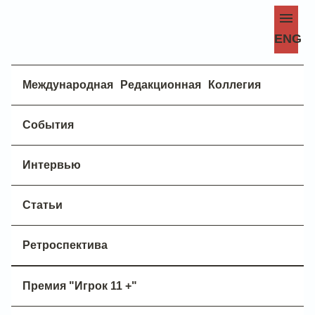
ENG
Международная Редакционная Коллегия
События
«Абхазские Негры»
Интервью
ЭФИОПЫ ИЗ АДЗЮБЖИ: ЭХО РАБОТОРГОВЛИ
ИЛИ PR ИНТЕРНАЦИОНАЛА?
Статьи
Американский журналист и путешественник
Джордж Кеннан
Ретроспектива
однажды сделал снимки
темнокожих людей на Кавказе, подписав
один из таких
Karabakhski "Arab" Negro
Премия "Игрок 11 +"
mountainier
. Нет точных данных, где
именно и при каких обстоятельствах была