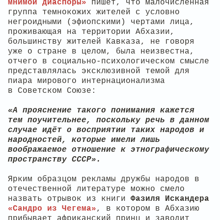
мнимой диаспоры»
пишет, что малочисленная
группа темнокожих жителей с условно
негроидными (эфиопскими) чертами лица,
проживающая на территории Абхазии,
большинству жителей Кавказа, не говоря
уже о стране в целом, была неизвестна,
отчего в социально-психологическом смысле
представлялась эксклюзивной темой для
пиара мирового интернационализма
в Советском Союзе:
«А прояснение такого понимания кажется
тем поучительнее, поскольку речь в данном
случае идёт о восприятии таких народов и
народностей, которые имели лишь
воображаемое отношение к этнографическому
пространству СССР».
Ярким образцом рекламы дружбы народов в
отечественной литературе можно смело
назвать отрывок из книги
Фазиля Искандера
«Сандро из Чегема»
, в котором в Абхазию
прибывает африканский принц и заводит