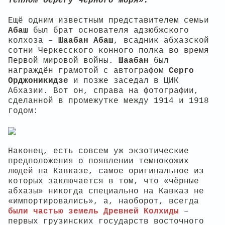
тёплом берегу Чёрного моря».
Ещё одним известным представителем семьи
Абаш
был брат основателя адзюбжского
колхоза –
Шаабан Абаш
, всадник абхазской
сотни Черкесского конного полка во время
Первой мировой войны.
Шаабан
был
награждён грамотой с автографом
Серго
Орджоникидзе
и позже заседал в ЦИК
Абхазии. Вот он, справа на фотографии,
сделанной в промежутке между 1914 и 1918
годом:
Наконец, есть совсем уж экзотические
предположения о появлении темнокожих
людей на Кавказе, самое оригинальное из
которых заключается в том, что «чёрные
абхазы» никогда специально на Кавказ не
«импортировались», а, наоборот, всегда
были частью земель Древней Колхиды
–
первых грузинских государств восточного