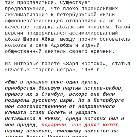
так прославиться. Существует
предположение, что плохо переносивших
акклиматизацию к петербуржской жизни
эфиопцев/абиссинцев отправляли на юг в
качестве подарка абхазским князьям. Такой
версии придерживался ассимилированный
абхаз
Ширин Абаш
, между прочим основатель
колхоза в селе Адзюбжа и видный
общественный деятель своего времени.
Из интервью газете «Заря Востока», статья
«Счастье старого негра», 1958 г.:
«Eщё в прошлом веке один купец,
приобретая большую партию негров-рабов,
привез их в Стамбул, вскоре они были
подарены русскому царю. Но в Петербурге
мои соотечественники от непривычного
климата стали болеть и умирать.
Оставшихся в живых, среди которых был и
мой прадед,
подарили, как дарят котят
,
одному вельможе, имевшему поместье на