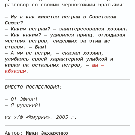
разговор со своими чернокожими братьями:
— Ну а как живётся неграм в Советском
Союзе?
— Каким неграм? — заинтересовался хозяин.
— Как каким? — удивился принц, оглядывая
местных негров, сидевших за этим же
столом. — Вам!
— А мы не негры, — сказал хозяин,
улыбаясь своей характерной улыбкой и
кивая на остальных негров, —
мы —
абхазцы
.
ВМЕСТО ПОСЛЕСЛОВИЯ:
— О! Эфиоп!
— Я русский!
из х/ф «Жмурки», 2005 г.
Автор:
Иван Захаренко