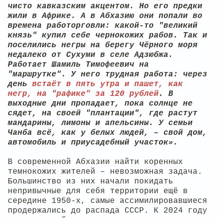
чисто кавказским акцентом. Но его предки
жили в Африке. А в Абхазию они попали во
времена работорговли: какой-то "великий
князь" купил себе чернокожих рабов. Так и
поселились негры на берегу Чёрного моря
недалеко от Сухуми в селе Адзюбжа.
Работает Шамиль Тимофеевич на
"маршрутке". У него трудная работа: через
день
встаёт в пять утра и пашет, как
негр, на "рафике" за 120 рублей
. В
выходные дни пропадает, пока солнце не
сядет, на своей "плантации", где растут
мандарины, лимоны и апельсины. У семьи
Чанба всё, как у белых людей, – свой дом,
автомобиль и приусадебный участок».
В современной Абхазии найти коренных
темнокожих жителей – невозможная задача.
Большинство из них начали покидать
непривычные для себя территории ещё в
середине 1950-х, самые ассимилировавшиеся
продержались до распада СССР. К 2024 году