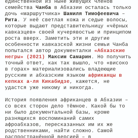
единственной из ныне живущих членов
семейства
Чанба
в Абхазии осталась только
дочь «маршрутчика»
Шамиля Тимофеевича
–
Рита
. У неё светлая кожа и седые волосы,
которые выдают представительницу «чёрных
кавказцев» своей кучерявостью и принципом
роста вверх. Заметить эти и другие
особенности кавказской жизни семьи Чанба
попытался автор документалки
«Абхазские
негры» (2021)
Максим Самарин
. Но получить
точный ответ, как так вышло, что «високо
в горах» материализовались владеющие
русским и абхазским языком
африканцы в
кепках а-ля Кикабидзе
, кажется, не
удастся уже никому и никогда.
История появления африканцев в Абхазии –
со всех сторон дело тёмное. Какой бы то
ни было документальной базы, кроме
разнящихся воспоминаний самих
афроабхазов, пересказанных им их же
родственниками, найти сложно. Самой
распространённой версией – в