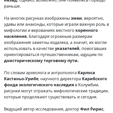
назад.
Однако, возможно, они появились гораздо
раньше.
На многих рисунках изображены
змеи
, вероятно,
удавы или анаконды, которые играли важную роль в
мифологии и верованиях местного
коренного
населения.
Благодаря огромным размерам
изображения заметны издалека, а значит, их могли
использовать в качестве
у
казателей
, помогавших
ориентироваться путешественникам, идущим по
доисторическому торговому пути.
По словам археолога и антрополога
Карлоса
Кастаньо-Урибе
, научного директора
Карибского
фонда экологического наследия
в Колумбии,
рисунки могут отражать мифологические традиции,
которые продолжают существовать и сегодня.
Ведущий автор исследования, доктор
Фил Ририс
,