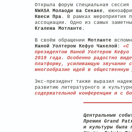
Открыла форум специальная сессия 
NWASA
Молаоди
ва
Секаке
, южноафр
Квеси
Пра
. В рамках мероприятия п
ассоциации. Одно из самых заметн
Кгалема Мотланте.
В своём обращении
Мотланте
вспомн
Наной Уолтером Кефуо Чакелой:
«С 
президентом Наной Уолтером Кефуо 
2019 года. Особенно радостно виде
платформу, усиливающую звучание с
многообразие идей в общественную 
Экс-президент также выразил надеж
развитию литературного и культурн
содержательной конференции и с бо
Центральным собы
Премия Grand Pat
и культуры была 