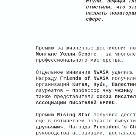
Нтули, Лефифи Тл
отметили, что эт
назвать новатора
сфере.
Премию за жизненные достижения п
Монгане
Уолли
Сероте
— за многоле
профессионального мастерства.
Отдельное внимание
NWASA
уделила 
Награду
Friends of
NWASA
получили
организаций
Китая, Кубы, Палести
лауреатов — профессор
Чжу
Чжэньу
также представители
Союза
п
исате
Ассоциации писателей БРИКС.
Премию
Rising Star
получила десят
ещё в пятилетнем возрасте выпуст
друзьями».
Награда
President’s Ch
руководства ассоциации, досталас