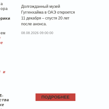
та
Долгожданный музей
сора
Гуггенхайма в ОАЭ откроется
11 декабря – спустя 20 лет
фрики
после анонса.
08.08.2026 09:00:00
лем
м
ле
й и
.
д.
ПОДРОБНЕЕ
ства
ке