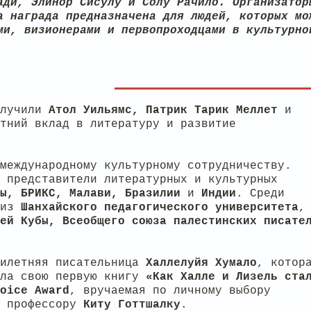
ади, Элинор Сисулу и Солу Рачило. Организатор
а награда предназначена для людей, которых мо
ми, визионерами и первопроходцами в культурно
олучили
Атол Уильямс, Патрик Тарик Меллет
и
тний вклад в литературу и развитие
международному культурному сотрудничеству.
 представители литературных и культурных
ны, БРИКС, Малави, Бразилии
и
Индии
. Среди
из
Шанхайского
педагогического
университета
,
лей Кубы, Всеобщего союза палестинских писат
илетняя писательница
Халлелуйя
Хумало
, котор
ила свою первую книгу
«Как Халле и Лизель ста
oice Award
, вручаемая по личному выбору
ь профессору
Киту
Готтшалку
.