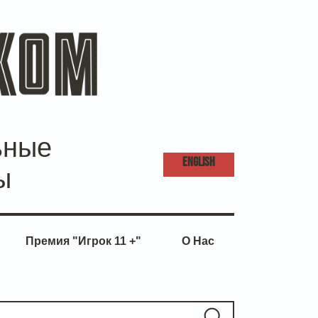
ьные
ENG
LISH
ы
Премия "Игрок 11 +"
О Нас