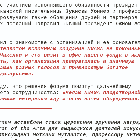
с участием исполняющего обязанности президен
иканской писательницы
Зукисвы
Уоннер
и профес
розвучали также обращения друзей и партнёров
ых посланий направил бывший президент
Южной А
ил о знакомстве с организацией и её основате
теплотой вспоминаю создание NWASA её покойны
Чакелой и его визит в офис нашего фонда в ию
ть, как организация превратилась в значимую
амых разных голосов и привносящую богатое
дискуссию».
ду, что решения форума помогут дальнейшему
ого сотрудничества:
«Желаю NWASA плодотворно
льшим интересом жду итогов ваших обсуждений»
тием ассамблеи стала церемония вручения награ
ron of the Arts для выдающихся деятелей искус
присуждена Мотхоби Мутлоатсе, профессору Пити