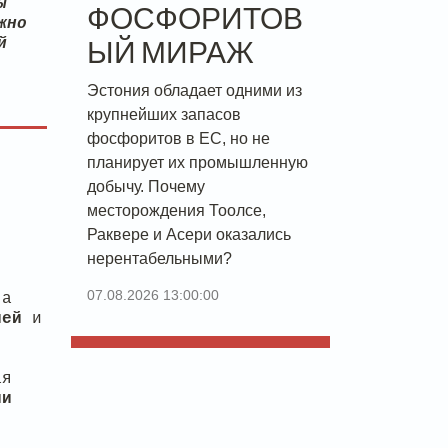
ы
ФОСФОРИТОВ
жно
й
ЫЙ МИРАЖ
Эстония обладает одними из
крупнейших запасов
фосфоритов в ЕС, но не
планирует их промышленную
добычу. Почему
месторождения Тоолсе,
Раквере и Асери оказались
нерентабельными?
07.08.2026 13:00:00
 а
елей
и
ая
ли