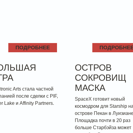
ПОДРОБНЕЕ
ПОДРОБНЕ
ОЛЬШАЯ
ОСТРОВ
ГРА
СОКРОВИЩ
МАСКА
tronic Arts стала частной
панией после сделки с PIF,
SpaceX готовит новый
er Lake и Affinity Partners.
космодром для Starship н
острове Пекан в Луизиане
Площадка почти в 20 раз
больше Старбэйза может