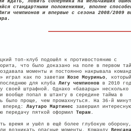
ий ждать, ловить соперника на мельчайших ошиб
ийся стандартными положениями, вполне способе
Лиги чемпионов и впервые с сезона 2008/2009 в
ира.
цкий топ-клуб подошёл к противостоянию с
орита, что было доказано на поле в первом та
оздавала моменты и постоянно накрывала коман
» играл как по заветам
Жозе
Моуриньо
, которы
 последнюю для клуба
Лигу
чемпионов
в 2010 го
у своей штрафной. Однако «баварцы» несколько
и вообще попал в штангу в середине тайма в
ь было проще, чем промахнуться. На 36-й мину
л вперед:
Лаутаро
Мартинес
завершил интересну
ую передачу пяткой оформил
Тюрам
.
ть время и ушёл в ещё более глубокую оборону
али возникать опасные моменты. Команду
Венсан