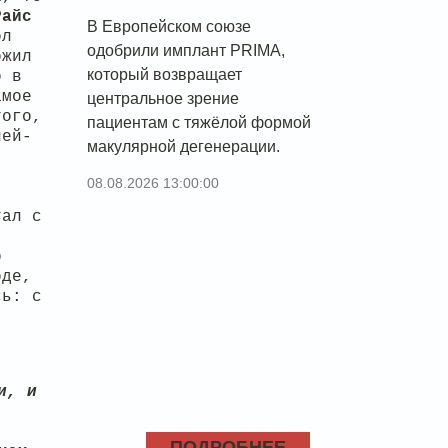
Райс
В Европейском союзе
ол
одобрили имплант PRIMA,
ожил
который возвращает
о в
амое
центральное зрение
того,
пациентам с тяжёлой формой
лей-
макулярной дегенерации.
08.08.2026 13:00:00
тал с
о
оде,
сь: с
и, и
ПОДРОБНЕЕ