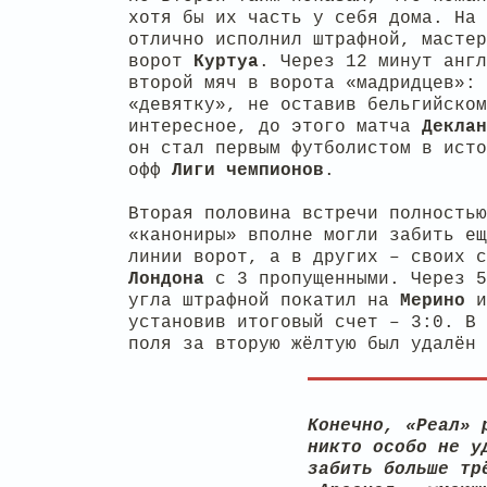
хотя бы их часть у себя дома. На
отлично исполнил штрафной, мастер
ворот
Куртуа
. Через 12 минут англ
второй мяч в ворота «мадридцев»: 
«девятку», не оставив бельгийском
интересное, до этого матча
Деклан
он стал первым футболистом в исто
офф
Лиги
чемпионов
.
Вторая половина встречи полностью
«канониры» вполне могли забить ещ
линии ворот, а в других – своих 
Лондона
с 3 пропущенными. Через 
угла штрафной покатил на
Мерино
установив итоговый счет – 3:0. В 
поля за вторую жёлтую был удалён 
Конечно, «Реал» 
никто особо не у
забить больше тр