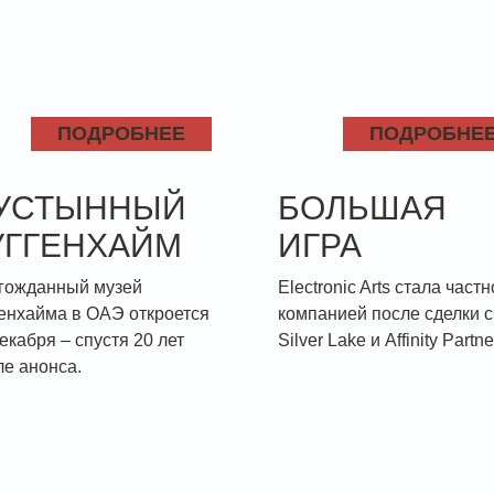
ПОДРОБНЕЕ
ПОДРОБНЕ
УСТЫННЫЙ
БОЛЬШАЯ
УГГЕНХАЙМ
ИГРА
гожданный музей
Electronic Arts стала част
генхайма в ОАЭ откроется
компанией после сделки с 
екабря – спустя 20 лет
Silver Lake и Affinity Partne
ле анонса.