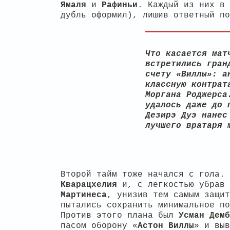
Ямаля
и
Рафиньи
. Каждый из них в 
дубль оформил), лишив ответный по
Что касается мат
встретились гран
счету «Виллы»: а
классную контрат
Моргана Роджерса
удалось даже до 
Дезирэ Дуэ нанес
лучшего вратаря 
Второй тайм тоже начался с гола.
Кварацхелия
и, с легкостью убрав
Мартинеса
, унизив тем самым защит
пытались сохранить минимальное по
Против этого плана был
Усман
Демб
пасом оборону «
Астон Виллы
» и вы