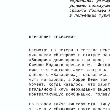
«Арсенал», умеющ
успешно пользующ
сразить Голиафа 
в полуфинал турн
НЕВЕЗЕНИЕ «БАВАРИИ»
Несмотря на потери в составе неме
миланским «
Интером
» в статусе фав
«
Бавария
» доминировала на поле, с
Симоне
Индзаги
прессингом. «
Интер
вместе с «интеристами» выигрывал
финале с «Баварией»), окопавшись 
чуть не забили, а
Харри
Кейн
так 
момент, когда казалось, что забит
итальянский клуб неожиданно выше
контратакующую комбинацию, голев
Во втором тайме «
Интер
» стал тяну
за чего у «
Баварии
» почти перест