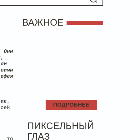
ВАЖНОЕ
я
. Они
и,
али
воими
рофея
,
ппе
,
ПОДРОБНЕЕ
воей
ПИКСЕЛЬНЫЙ
ГЛАЗ
ы, то