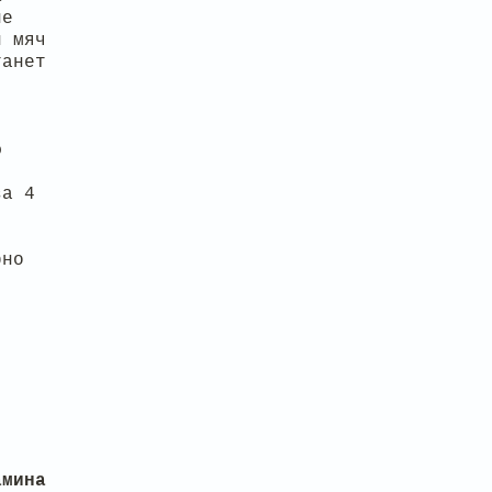
ле
л мяч
танет
о
за 4
рно
амина