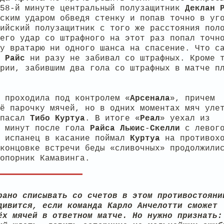
 58-й минуте центральный полузащитник
Деклан
ским ударом обведя стенку и попав точно в уг
ийский полузащитник с того же расстояния пол
его удар со штрафного на этот раз попал точн
у вратарю ни одного шанса на спасение. Что с
Райс
ни разу не забивал со штрафных. Кроме 
рии, забившим два гола со штрафных в матче п
 проходила под контролем «
Арсенала
», причем
ё парочку мячей, но в одних моментах мяч уле
спасал
Тибо
Куртуа
. В итоге «
Реал
» уехал из
5 минут после гола
Райса
Льюис
-
Скелли
с левог
и испанец в касание поймал
Куртуа
на противох
концовке встречи беды «сливочных» продолжили
опорник Камавинга.
рано списывать со счетов в этом противостояни
дивится, если команда Карло Анчелотти сможет
ёх мячей в ответном матче. Но нужно признать: