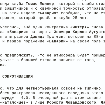
генда клуба
Томас
Мюллер
, который в своём сти
и защитников и с ювелирной точностью отправи
 на этой неделе «
Бавария
» сообщила, что не с
гроком, который провёл в клубе 25 лет.
улеглись, ещё одна контратака «
Интера
» снова
ла «
Баварии
» на ворота
Зоммера
Карлос
Аугуст
ёл в штрафной
Давидэ
Фратези
, который на 88-й
 и первое поражение «
Баварии
» на своем поле 
о предположить, что её атмосфера будет приме
ультат в большей степени зависит от того,
и
».
 СОПРОТИВЛЕНИЯ
о, что для четвертьфинала совсем не типично.
блем разгромила неожиданного середняка этого
тмунд
» – 4:0. В очередной раз в этом сезоне
 «каталонцев» в лице
Роберта
Левандовского
,
Л