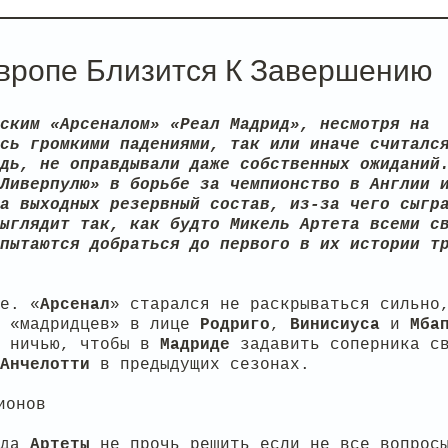
вропе Близится К Завершению
ским «Арсеналом» «Реал Мадрид», несмотря на
сь громкими падениями, так или иначе считалс
дь, не оправдывали даже собственных ожиданий
Ливерпулю» в борьбе за чемпионство в Англии 
а выходных резервный состав, из-за чего сыгр
ыглядит так, как будто Микель Артета всеми с
пытаются добраться до первого в их истории т
е. «
Арсенал
» старался не раскрываться сильно
у «мадридцев» в лице
Родриго
,
Винисиуса
и
Мба
а ничью, чтобы в
Мадриде
задавить соперника с
Анчелотти
в предыдущих сезонах.
нда
Артеты
не прочь решить если не все вопрос