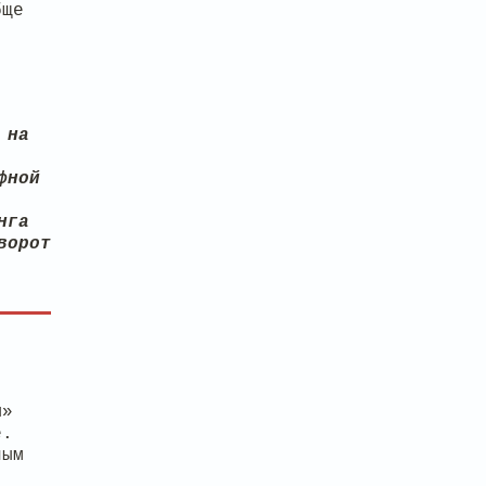
бще
 на
фной
нга
ворот
ы»
е.
ным