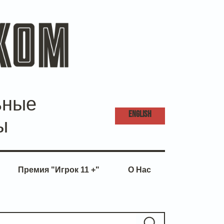
ьные
ENG
LISH
ы
Премия "Игрок 11 +"
О Нас