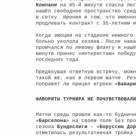
Компани
на 85-й минуте спасла ле
нашёл свободное пространство сред
в сетку. Ирония в том, что именно
продлевать контракт с 35-летним и
Когда эмоции на стадионе немного 
больно уколола хозяев. После нава
промчался по левому флангу и наш
минуте принес «интеристам» победу
последних года.
Предвкушая ответную встречу, можн
такой же, как в первом матче. Рез
поправят ли прицел игроки «
Бавари
ФАВОРИТЫ ТУРНИРА НЕ ПОЧУВСТВОВАЛИ
Матчи среды прошли как-то будничн
«
Барселона
» на своем поле без про
сезона
Бундеслиги
– «
Боруссию
Дор
отметилась результативная тройка