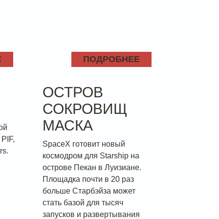
Е
ПОДРОБНЕЕ
ОСТРОВ
СОКРОВИЩ
МАСКА
ной
PIF,
SpaceX готовит новый
rs.
космодром для Starship на
острове Пекан в Луизиане.
Площадка почти в 20 раз
больше Старбэйза может
стать базой для тысяч
запусков и развертывания