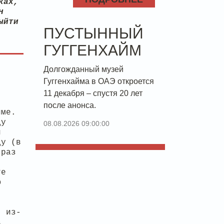
ках,
н
ыйти
ПУСТЫННЫЙ
ГУГГЕНХАЙМ
Долгожданный музей
Гуггенхайма в ОАЭ откроется
11 декабря – спустя 20 лет
после анонса.
йме.
ду
08.08.2026 09:00:00
й
ду (в
 раз
те
ю
, из-
а