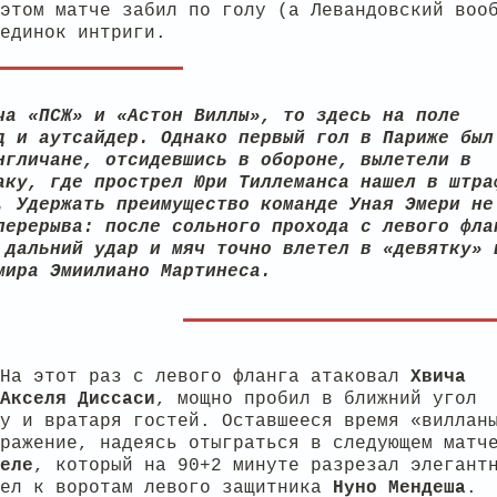
этом матче забил по голу (а Левандовский воо
единок интриги.
ча «ПСЖ» и «Астон Виллы», то здесь на поле
д и аутсайдер. Однако первый гол в Париже был
нгличане, отсидевшись в обороне, вылетели в
аку, где прострел Юри Тиллеманса нашел в штра
. Удержать преимущество команде Уная Эмери не
перерыва: после сольного прохода с левого фла
 дальний удар и мяч точно влетел в «девятку» 
мира Эмиилиано Мартинеса.
 На этот раз с левого фланга атаковал
Хвича
Акселя
Диссаси
, мощно пробил в ближний угол
у и вратаря гостей. Оставшееся время «виллан
ражение, надеясь отыграться в следующем матч
еле
, который на 90+2 минуте разрезал элегант
вел к воротам левого защитника
Нуно
Мендеша
.