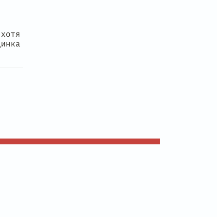
 хотя
динка