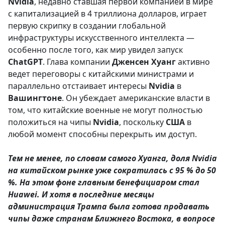
Nv
i
dia
, недавно ставшая первой компанией в мире
с капитализацией в 4 триллиона долларов, играет
первую скрипку в создании глобальной
инфраструктуры искусственного интеллекта —
особенно после того, как мир увидел запуск
ChatGPT
. Глава компании
Дженсен
Хуанг
активно
ведет переговоры с китайскими министрами и
параллельно отстаивает интересы
Nvidia
в
Вашингтоне
. Он убеждает американские власти в
том, что китайские военные не могут полностью
положиться на чипы
Nvidia
, поскольку
США
в
любой момент способны перекрыть им доступ.
Тем не менее, по словам самого Хуанга, доля Nvidia
на китайском рынке уже сократилась с 95 % до 50
%. На этом фоне главным бенефициаром стал
Huawei. И хотя в последние месяцы
администрация Трампа была готова продавать
чипы даже странам Ближнего Востока, в вопросе