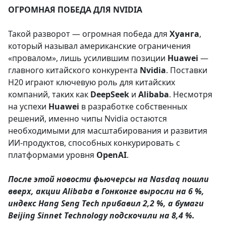
ОГРОМНАЯ ПОБЕДА ДЛЯ NVIDIA
Такой разворот — огромная победа для
Хуанга
,
который называл американские ограничения
«провалом», лишь усилившим позиции
Huawei
—
главного китайского конкурента
Nvidia
. Поставки
H20 играют ключевую роль для китайских
компаний, таких как
DeepSeek
и
Alibaba
. Несмотря
на успехи
Huawei
в разработке собственных
решений, именно чипы Nvidia остаются
необходимыми для масштабирования и развития
ИИ-продуктов, способных конкурировать с
платформами уровня
OpenAI
.
После этой новости фьючерсы на Nasdaq пошли
вверх, акции Alibaba в Гонконге выросли на 6 %,
индекс Hang Seng Tech прибавил 2,2 %, а бумаги
Beijing Sinnet Technology подскочили на 8,4 %.