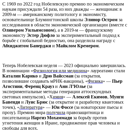
C 1969 по 2022 год Нобелевскую премию по экономическим
наукам присуждали 54 раза, из них дважды — женщинам: в
2009-м — американскому политологу и экономисту,
основательнице Блумингтонской школы
Элинор Остром
за
исследования в области экономической организации (вместе с
Оливером Уильямсоном
), а в 2019-м — французскому
экономисту
Эстер Дюфло
за экспериментальный подход к
борьбе с глобальной бедностью, она разделила награду с
Абхиджитом Банерджи
и
Майклом Кремером
.
Теперь Нобелевская неделя — 2023 официально завершилась.
В номинации «
Физиология или медицина
» лауреатами стали
Каталин Карико
и
Дрю Вайссман
(за открытия,
позволившие создавать мРНК-вакцины), «
Физика
» —
Пьер
Агостини
,
Ференц Крауз
и
Анн Л’Юлье
(за
экспериментальные методы генерации аттосекундных
световых импульсов), «Х
имия
» —
Алексей Екимов
,
Мунги
Бавенди
и
Луиc Брюс
(за открытие и разработку квантовых
точек), «
Литература
» —
Юн Фоссе
(за новаторские пьесы и
прозу). Премию мира
получила
правозащитница и
писательница
Наргиз Мохаммади
за борьбу против
угнетения женщин в Иране, продвижение прав человека и
свободы для всех.