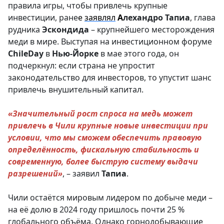
правила игры, чтобы привлечь крупные
инвестиции, ране
е
заявлял
А
лехандро Тапиа
, глава
рудника
Эскондида
– крупнейшего месторождения
меди в мире. Выступая на инвестиционном форуме
ChileDay
в
Нью-Йорке
в мае этого года, он
подчеркнул: если страна не упростит
законодательство для инвесторов, то упустит шанс
привлечь внушительный капитал.
«Значительный рост спроса на медь может
привлечь в Чили крупные новые инвестиции при
условии, что мы сможем обеспечить правовую
определённость, фискальную стабильность и
современную, более быструю систему выдачи
разрешений»
, – заявил
Тапиа
.
Чили остаётся мировым лидером по добыче меди –
на её долю в 2024 году пришлось почти 25 %
глобального объёма. Однако горнодобывающие