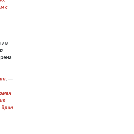
м с
аз в
их
ерена
кан
, —
номен
тот
 дрон