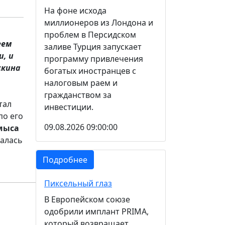
На фоне исхода
миллионеров из Лондона и
проблем в Персидском
еем
заливе Турция запускает
и, и
программу привлечения
скина
богатых иностранцев с
налоговым раем и
гражданством за
тал
инвестиции.
по его
09.08.2026 09:00:00
мыса
залась
Подробнее
Пиксельный глаз
В Европейском союзе
одобрили имплант PRIMA,
который возвращает