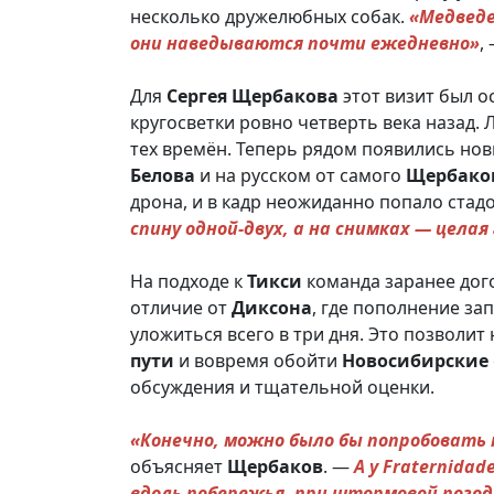
несколько дружелюбных собак.
«Медведе
они наведываются почти ежедневно»
,
Для
Сергея
Щербакова
этот визит был о
кругосветки ровно четверть века назад. 
тех времён. Теперь рядом появились нов
Белова
и на русском от самого
Щербако
дрона, и в кадр неожиданно попало стад
спину одной-двух, а на снимках — целая
На подходе к
Тикси
команда заранее дог
отличие от
Диксона
, где пополнение за
уложиться всего в три дня. Это позволит
пути
и вовремя обойти
Новосибирские
обсуждения и тщательной оценки.
«Конечно, можно было бы попробовать 
объясняет
Щербаков
. —
А у Fraternida
вдоль побережья, при штормовой погод