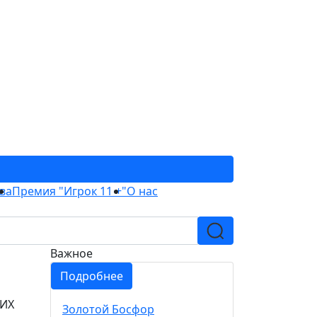
ва
Премия "Игрок 11 +"
О нас
Важное
Подробнее
ИХ
Золотой Босфор