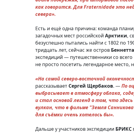
как говорится. Для Fraternidade это н
севера».
Есть и ещё одна причина: команда плани
загадочных мест российской
Арктики
, 
безуспешно пытались найти с 1802 по 19
тридцать лет, сейчас же остров
Беннетт
экспедиций — путешественники со всего
не просто посетить легендарное место, 
«На самой северо-восточной оконечно
рассказывает
Сергей
Щербаков
. —
По о
выбрасывает в атмосферу облака, сод
и стал основой легенд о том, что здес
вулкан, что в фильме "Земля Санникова
для съёмки очень хотелось бы».
Дальше у участников экспедиции
БРИКС