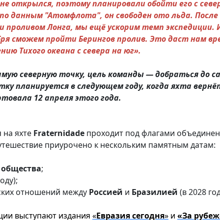
 не открылся, поэтому планировали обойти его с севе
, по данным "Атомфлота", он свободен ото льда. После
и проливом Лонга, мы ещё ускорим темп экспедиции. 
бря сможем пройти Берингов пролив. Это даст нам вр
ию Тихого океана с севера на юг».
самую северную точку, цель команды — добраться до с
тку планируется в следующем году, когда яхта вернё
товала 12 апреля этого года.
 на яхте
Fraternidade
проходит под флагами объедине
Путешествие приурочено к нескольким памятным датам:
общества
;
оду);
ских отношений между
Россией
и
Бразилией
(в 2028 год
ии выступают издания
«
Евразия
сегодня
»
и
«За рубеж