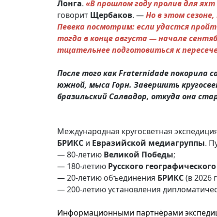
Лонга
.
«В прошлом году пролив для яхт
говорит
Щербаков
. —
Но в этом сезоне
Певека посмотрим: если удастся пройт
тогда в конце августа — начале сентя
тщательнее подготовиться к пересечен
После того как Fraternidade покорила 
южной, мыса Горн. Завершить кругосве
бразильский Салвадор, откуда она стар
Международная кругосветная экспедиция
БРИКС
и
Евразийской
медиагруппы
. 
— 80-летию
Великой
Победы
;
— 180-летию
Русского
географического
— 20-летию объединения
БРИКС
(в 2026 г
— 200-летию установления дипломатиче
Информационными партнёрами экспедиц