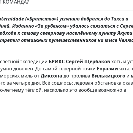
Я КОМАНДА?
ternidade («Братство») успешно добрался до Тикси в
 дней. Изданию «За рубежом» удалось связаться с Серг
одходе к самому северному населённому пункту Якути
 встретил отважных путешественников на мысе Челю
осветной экспедиции
БРИКС
Сергей
Щербаков
хоть и ус
езумно доволен. До самой северной точки
Евразии
яхта, 
0 морских миль от
Диксона
до пролива
Вилькицкого
и
го за четыре дня. Всё сошлось: ледовая обстановка ока
о-летнему тёплой, насколько это вообще возможно в