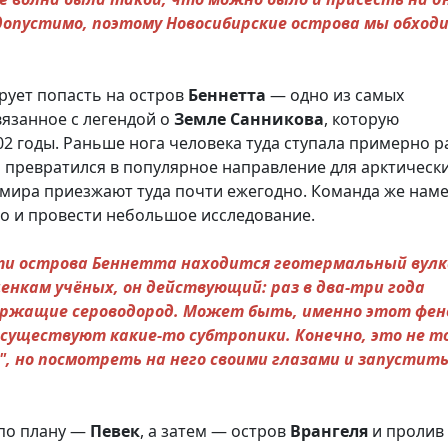
едопустимо, поэтому Новосибирские острова мы обходи
рует попасть на остров
Беннетта
— одно из самых
связанное с легендой о
Земле
Санникова
, которую
02 годы. Раньше нога человека туда ступала примерно р
а
превратился в популярное направление для арктическ
 мира приезжают туда почти ежегодно. Команда же нам
но и провести небольшое исследование.
сти острова Беннетта находится геотермальный вул
ценкам учёных, он действующий: раз в два-три года
ержащие сероводород. Может быть, именно этот фе
ь существуют какие-то субтропики. Конечно, это не 
", но посмотреть на него своими глазами и запустить
по плану —
Певек
, а затем — остров
Врангеля
и пролив