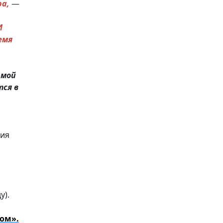
ра,
—
И
емя
амой
тся в
ния
у).
ом».