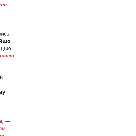
чно
пись
йшо
мощью
только
 В
му
е,
—
ли
но,