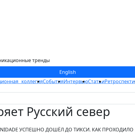
никационные тренды
Eng
lish
ионная коллегия
События
Интервью
Статьи
Ретроспекти
ряет Русский север
NIDADE УСПЕШНО ДОШЁЛ ДО ТИКСИ. КАК ПРОХОДИЛО 