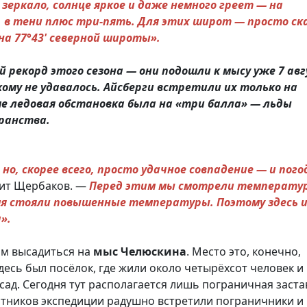
 зеркало, солнце яркое и даже немного греет — на
 в тени плюс три-пять. Для этих широт — просто ска
а 77°43' северной широты».
 рекорд этого сезона — они подошли к мысу уже 7 авг
ому не удавалось. Айсберги встретили их только на
ше ледовая обстановка была на «три балла» — льды
ранства.
но, скорее всего, просто удачное совпадение — и пог
рит Щербаков. —
Перед этим мы смотрели температу
мя стояли повышенные температуры. Поэтому здесь 
».
ам высадиться на
мыс
Челюскина
. Место это, конечно,
десь был посёлок, где жили около четырёхсот человек и
сад. Сегодня тут располагается лишь пограничная заста
стников экспедиции радушно встретили пограничники и