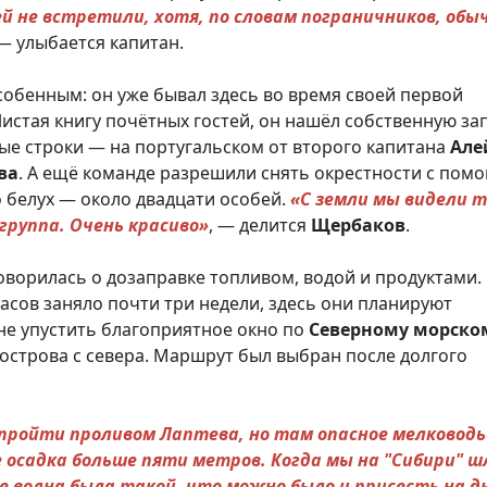
й не встретили, хотя, по словам пограничников, обы
 — улыбается капитан.
собенным: он уже бывал здесь во время своей первой
Листая книгу почётных гостей, он нашёл собственную за
ые строки — на португальском от второго капитана
Але
ва
. А ещё команде разрешили снять окрестности с по
о белух — около двадцати особей.
«С земли мы видели 
 группа. Очень красиво»
, — делится
Щербаков
.
оворилась о дозаправке топливом, водой и продуктами.
пасов заняло почти три недели, здесь они планируют
 не упустить благоприятное окно по
Северному
морско
острова с севера. Маршрут был выбран после долгого
пройти проливом Лаптева, но там опасное мелководь
de осадка больше пяти метров. Когда мы на "Сибири" ш
е волна была такой, что можно было и присесть на д