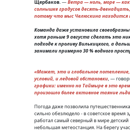
Щербаков
. —
Ветра — ноль, море — как
солнышке градусов десять-двенадцать,
потому что мыс Челюскина находится н
Команда даже установила своеобразный
хотя раньше 9 августа сделать это ник
подходе к проливу Вилькицкого, а даль
занимали примерно 30 % водного прост
«Может, это и глобальное потепление, 
условий, и ледовой обстановки
, — гово
графики: именно на Таймыре в это вре
произошло более активное таяние льда
Погода даже позволила путешественник
сильно обезлюдело - в советское время з
работал самый северный в мире детский 
небольшая метеостанция. На берегу уча