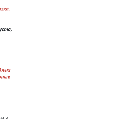
зка,
уста,
одных
рные
и
ва и