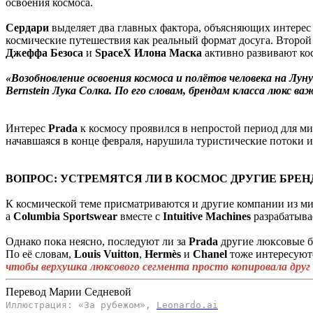
освоения космоса.
Сердари
выделяет два главных фактора, объясняющих интере
космические путешествия как реальный формат досуга. Второ
Джеффа Безоса
и
SpaceX
Илона
Маска
активно развивают ко
«Возобновление освоения космоса и полётов человека на Лу
Bernstein Лука Солка. По его словам, брендам класса люкс в
Интерес
Prada
к космосу проявился в непростой период для м
начавшаяся в конце февраля, нарушила туристические потоки и
ВОПРОС: УСТРЕМЯТСЯ ЛИ В КОСМОС ДРУГИЕ БРЕН
К космической теме присматриваются и другие компании из м
а
Columbia
Sportswear
вместе с
Intuitive
Machines
разрабатыва
Однако пока неясно, последуют ли за
Prada
другие люксовые 
По её словам,
Louis
Vuitton
,
Hermès
и
Chanel
тоже интересуютс
чтобы верхушка люксового сегмента просто копировала друг 
Перевод Марии Седневой
Иллюстрация: «За рубежом»,
Leonardo.ai