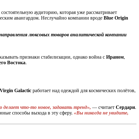
состоятельную аудиторию, которая уже рассматривает
ическим авангардом. Неслучайно компании вроде
Blue Origin
а направления люксовых товаров аналитической компании
казывать признаки стабилизации, однако война с
Ираном
,
го Востока
.
Virgin
Galactic
работает над одеждой для космических полётов,
 делает что-то новое, задавать тренд»,
— считает
Сердари
.
енные способы выхода в эту сферу.
«Вы никогда не увидите,