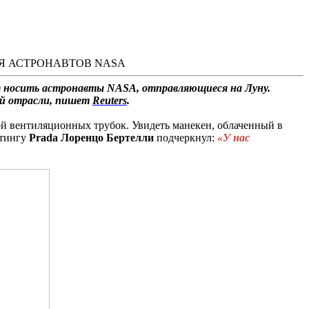
Я АСТРОНАВТОВ NASA
т носить астронавты NASA, отправляющиеся на Луну.
ой отрасли, пишет
Reuters
.
ой вентиляционных трубок. Увидеть манекен, облаченный в
етингу
Prada
Лоренцо
Бертелли
подчеркнул:
«У нас