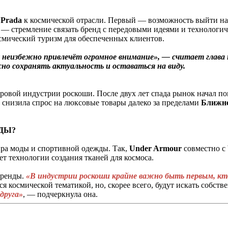
с
Prada
к космической отрасли. Первый — возможность выйти на 
й — стремление связать бренд с передовыми идеями и технолог
смический туризм для обеспеченных клиентов.
ну неизбежно привлечёт огромное внимание», — считает глав
ажно сохранять актуальность и оставаться на виду.
ировой индустрии роскоши. После двух лет спада рынок начал по
 снизила спрос на люксовые товары далеко за пределами
Ближне
ДЫ?
ира моды и спортивной одежды. Так,
Under
Armour
совместно с
ет технологии создания тканей для космоса.
бренды.
«В индустрии роскоши крайне важно быть первым, кто
я космической тематикой, но, скорее всего, будут искать собств
друга»
, — подчеркнула она.