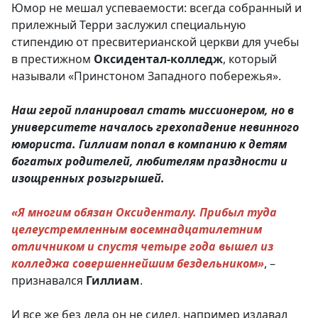
Юмор не мешал успеваемости: всегда собранный и
прилежный Терри заслужил специальную
стипендию от пресвитерианской церкви для учебы
в престижном
Оксидентал-колледж
, который
называли «Принстоном Западного побережья».
Наш герой планировал стать миссионером, но в
университете началось грехопадение невинного
юмориста. Гиллиам попал в компанию к детям
богатых родителей, любителям праздности и
изощренных розыгрышей.
«Я многим обязан Оксиденталу. Прибыл туда
целеустремленным восемнадцатилетним
отличником и спустя четыре года вышел из
колледжа совершеннейшим бездельником»
, –
признавался
Гиллиам
.
И все же без дела он не сидел, например издавал