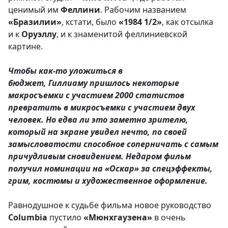
ценимый им
Феллини
. Рабочим названием
«Бразилии»
, кстати, было
«1984 1/2»
, как отсылка
и к
Оруэллу
, и к знаменитой феллиниевской
картине.
Чтобы как-то уложиться в
бюджет, Гиллиаму пришлось некоторые
макросъемки с участием 2000 статистов
превратить в микросъемки с участием двух
человек. Но едва ли это заметно зрителю,
который на экране увидел нечто, по своей
замысловатости способное соперничать с самым
причудливым сновидением. Недаром фильм
получил номинации на «Оскар» за спецэффекты,
грим, костюмы и художественное оформление.
Равнодушное к судьбе фильма новое руководство
Columbia
пустило
«Мюнхгаузена»
в очень