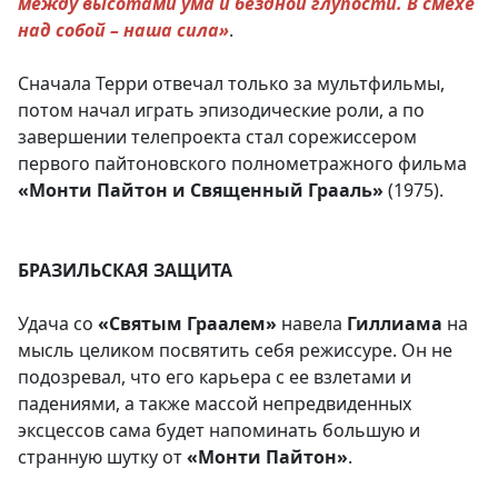
между высотами ума и бездной глупости. В смехе
над собой – наша сила»
.
Сначала Терри отвечал только за мультфильмы,
потом начал играть эпизодические роли, а по
завершении телепроекта стал сорежиссером
первого пайтоновского полнометражного фильма
«Монти Пайтон и Священный Грааль»
(1975).
БРАЗИЛЬСКАЯ ЗАЩИТА
Удача со
«Святым Граалем»
навела
Гиллиама
на
мысль целиком посвятить себя режиссуре. Он не
подозревал, что его карьера с ее взлетами и
падениями, а также массой непредвиденных
эксцессов сама будет напоминать большую и
странную шутку от
«Монти Пайтон»
.