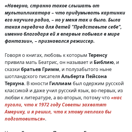
«Наверно, странно такое слышать от
мультипликатора – что придумывать картинки
его научило радио, – но у меня так и было. Была
такая передача для детей "Представьте себе",
именно благодаря ей я впервые побывал в мире
фантазии», – признавался режиссер.
Говоря о книгах, любовь к которым
Теренсу
привила мать Беатрис, он называет и
Библию
, и
сказки
братьев Гримм
, и полузабытого ныне
шотландского писателя
Альберта Пейсона
Терхуна
. В юности
Гиллиам
был одержим русской
классикой и даже учил русский язык, во-первых, из
любви к литературе, а во-вторых, потому что
«нас
пугали, что к 1972 году Советы захватят
Америку, и я решил, что к этому неплохо бы
подготовиться»
.