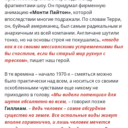
фрагментами шоу. Он придумал фирменную
анимацию
«Монти Пайтон»
, которой
впоследствии многие подражали. По словам Терри,
он, буйный американец, был самым радикальным и
анархичным из всей компании. Англичане шутили
тонко, но на основы строя не покушались,
«тогда
как я со своими мессианскими устремлениями был
бы счастлив, если бы старый мир рухнул с
треском»
, пишет наш герой.
В те времена – начало 1970-х – смеяться можно
было практически над всем, а носиться со своими
оскобленными чувствами еще никому не
приходило в голову.
«Мы видели потенциал для
шуток абсолютно во всем,
– говорил позже
Гиллиам
. –
Ведь человек – самое абсурдное
существо на земле. Все остальные виды живут
вполне гармонично, и лишь человек мечется