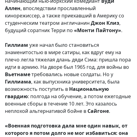
начинающий нью-йоркский комедиант
Вуди
Аллен
, впоследствии прославленный
кинорежиссер, а также приехавший в Америку со
студенческим театром англичанин
Джон Клиз
,
будущий соратник Терри по
«Монти Пайтону»
.
Гиллиам
уже начал было становиться
знаменитостью в мире сатиры, как вдруг ему на
плечо легла тяжелая длань дяди Сэма: пришла пора
идти в армию. На дворе был 1965 год, для войны во
Вьетнаме
требовались новые солдаты. Но у
Гиллиама
, как выпускника университета, была
возможность поступить в
Национальную
гвардию
: полгода на обучение, а потом ежегодные
военные сборы в течение 10 лет. Это казалось
неплохой альтернативой бойне в
Сайгоне
.
«Военная подготовка дала мне один навык, от
которого я потом долго не мог избавиться: она