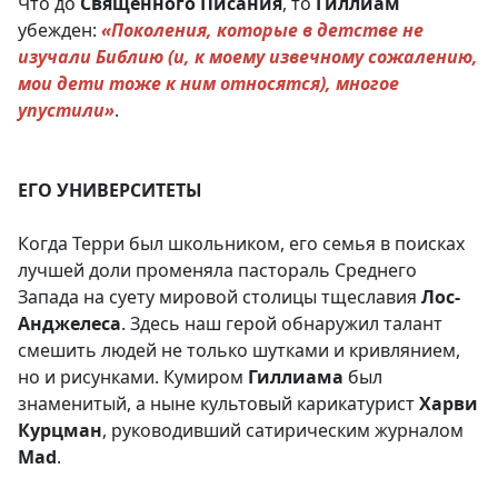
Что до
Священного Писания
, то
Гиллиам
убежден:
«Поколения, которые в детстве не
изучали Библию (и, к моему извечному сожалению,
мои дети тоже к ним относятся), многое
упустили»
.
ЕГО УНИВЕРСИТЕТЫ
Когда Терри был школьником, его семья в поисках
лучшей доли променяла пастораль Среднего
Запада на суету мировой столицы тщеславия
Лос-
Анджелеса
. Здесь наш герой обнаружил талант
смешить людей не только шутками и кривлянием,
но и рисунками. Кумиром
Гиллиама
был
знаменитый, а ныне культовый карикатурист
Харви
Курцман
, руководивший сатирическим журналом
Mad
.