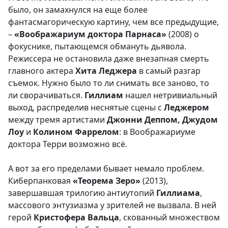
было, он замахнулся на еще более
фантасмагорическую картину, чем все предыдущие,
–
«Воображариум доктора Парнаса»
(2008) о
фокуснике, пытающемся обмануть дьявола.
Режиссера не остановила даже внезапная смерть
главного актера
Хита Леджера
в самый разгар
съемок. Нужно было то ли снимать все заново, то
ли сворачиваться.
Гиллиам
нашел нетривиальный
выход, распределив неснятые сцены с
Леджером
между тремя артистами
Джонни Деппом,
Джудом
Лоу
и
Колином Фаррелом
: в Воображариуме
доктора Терри возможно всё.
А вот за его пределами бывает немало проблем.
Киберпанковая
«Теорема Зеро»
(2013),
завершавшая трилогию антиутопий
Гиллиама
,
массового энтузиазма у зрителей не вызвала. В ней
герой
Кристофера Вальца
, скованный множеством