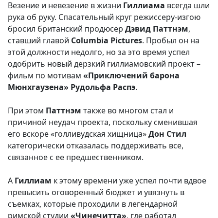
Везение и невезение в жизни
Гиллиама
всегда шли
рука об руку. Спасательный круг режиссеру-изгою
бросил британский продюсер
Дэвид Паттнэм
,
ставший главой
Columbia Pictures
. Пробыл он на
этой должности недолго, но за это время успел
одобрить новый дерзкий гиллиамовский проект –
фильм по мотивам
«Приключений барона
Мюнхгаузена» Рудольфа Распэ
.
При этом
Паттнэм
также во многом стал и
причиной неудач проекта, поскольку сменившая
его вскоре «голливудская хищница»
Дон Стил
категорически отказалась поддерживать все,
связанное с ее предшественником.
А
Гиллиам
к этому времени уже успел почти вдвое
превысить оговоренный бюджет и увязнуть в
съемках, которые проходили в легендарной
римской студии
«Чинечитта»
, где работал