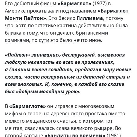
Его дебютный фильм
«Бармаглот»
(1977) в
Америке прокатывали под названием
«Бармаглот
Монти Пайтон»
. Это бесило
Гиллиама
, потому
что, хотя по эстетике картина действительно была
близка к тому, что он делал с британскими
комиками, по сути это было нечто иное.
«Пайтон» занимались деструкцией, высмеивая
людскую нелепость во всех ее проявлениях,
а Гиллиам хотел созидать, предлагая миру новые
сказки, часто построенные из деталей старых и
всем знакомых. И, конечно, в каждой его сказке
был «добрым молодцам урок».
В
«Бармаглоте»
он игрался с многовековым
мифом о герое: на деревенского простака вместо
мелкого мещанского счастья, о котором тот
мечтал, сваливалась слава великого рыцаря. Во
второй картине
«Бандиты во времени»
(1981)