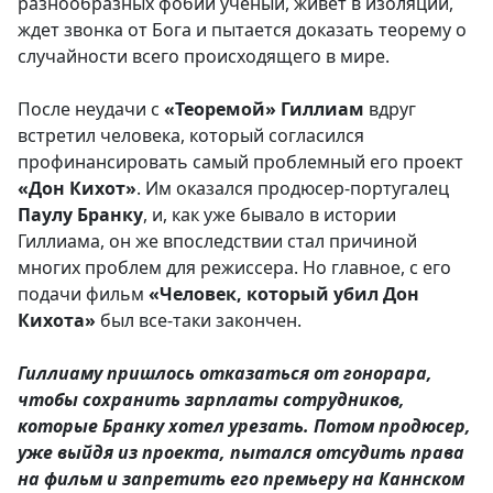
разнообразных фобий ученый, живет в изоляции,
ждет звонка от Бога и пытается доказать теорему о
случайности всего происходящего в мире.
После неудачи с
«Теоремой»
Гиллиам
вдруг
встретил человека, который согласился
профинансировать самый проблемный его проект
«Дон Кихот»
. Им оказался продюсер-португалец
Паулу Бранку
, и, как уже бывало в истории
Гиллиама, он же впоследствии стал причиной
многих проблем для режиссера. Но главное, с его
подачи фильм
«Человек, который убил Дон
Кихота»
был все-таки закончен.
Гиллиаму пришлось отказаться от гонорара,
чтобы сохранить зарплаты сотрудников,
которые Бранку хотел урезать. Потом продюсер,
уже выйдя из проекта, пытался отсудить права
на фильм и запретить его премьеру на Каннском