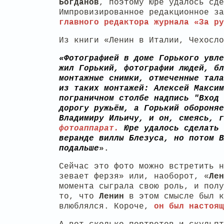
Богданов
, поэтому Юре удалось сде
Импровизированное редакционное з
главного редактора журнала «За ру
Из книги «Ленин в Италии, Чехосло
«Фотографией в доме
Горького
увле
жил
Горький
, фотографии людей, бл
монтажные снимки, отмеченные тал
из таких монтажей:
Алексей Максим
пограничном столбе надпись "Вход 
дорогу ружьём, а
Горький
обороняе
Владимиру Ильичу
, и он, смеясь, 
фотоаппарат.
Юре удалось сделать 
веранде виллы Блезуса, но потом
В
подальше
»
.
Сейчас это фото можно встретить н
зевает ферзя» или, наоборот, «
Лен
момента сыграла свою роль, и полу
то, что
Ленин
в этом смысле был к
влюблялся. Короче,
он был настоящ