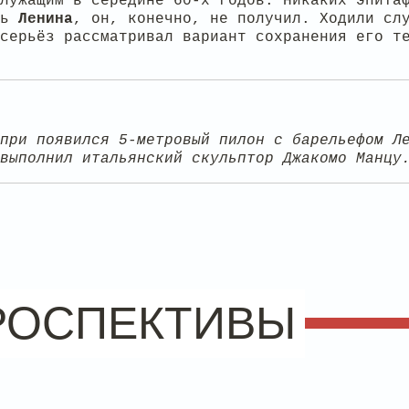
лужащим в середине 60-х годов. Никаких эпита
ть
Ленина
, он, конечно, не получил. Ходили сл
серьёз рассматривал вариант сохранения его т
при появился 5-метровый пилон с барельефом Л
выполнил итальянский скульптор Джакомо Манцу
РОСПЕКТИВЫ