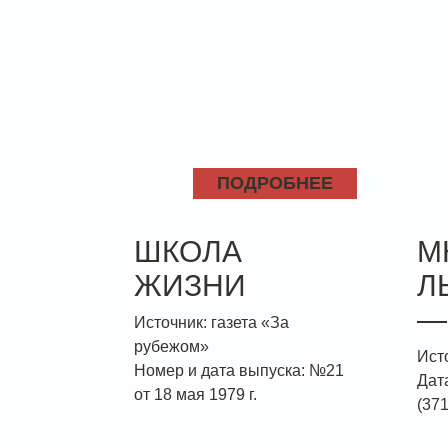
ПОДРОБНЕЕ
ШКОЛА
М
ЖИЗНИ
Л
—
Источник: газета «За
рубежом»
Ист
Номер и дата выпуска: №21
Дат
от 18 мая 1979 г.
(371