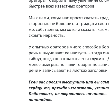
ораторы, говорил в пылу увлечения со ск
быстрее всех известных ораторов.
Мы с вами, когда нас просят сказать тра
скоростью не больше ста тридцати слов 
же, собственно, мы хотели сказать, как м
скрыть нервность.
У опытных ораторов много способов бор
речь и выучивают ее наизусть – тогда о
гибнут, когда она отказывается служить.
менее выигрышно – или говорят по запис
речи и записывают на листках заголовки 
Если вас просят выступить или вы сам
сердцу, то, прежде чем встать, уяснит
Поднявшись, не торопитесь начинать.
начинайте.