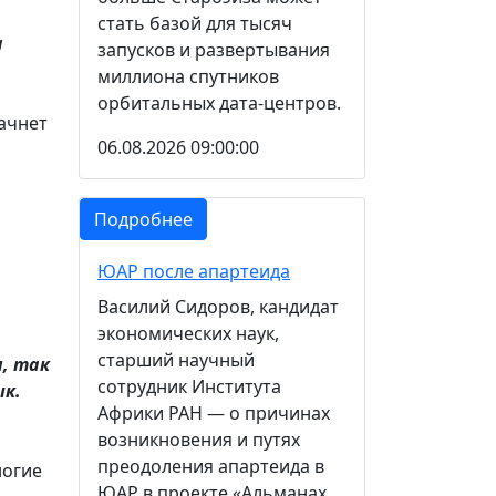
стать базой для тысяч
а
запусков и развертывания
миллиона спутников
орбитальных дата-центров.
начнет
06.08.2026 09:00:00
Подробнее
ЮАР после апартеида
Василий Сидоров, кандидат
экономических наук,
старший научный
и, так
сотрудник Института
ык.
Африки РАН — о причинах
возникновения и путях
преодоления апартеида в
ногие
ЮАР в проекте «Альманах