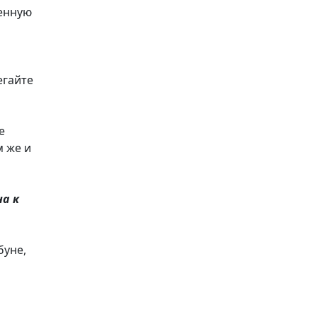
женную
егайте
е
м же и
а к
буне,