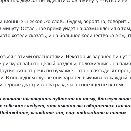
оростью двухсот пятидесяти слов в минуту – чуть ли не
диционные «несколько слов», будем, вероятно, говорить 
в минуту. Остальное время уйдет на размышления о том,
ы это хотели сказать, и на большое количество «э-э-э», 
оться с этими опасностями. Некоторые заранее пишут 
ни рискуют забыть целый раздел и, положившись на памя
 Другие читают речь по бумажке – это на пятьдесят проц
и. В последнем случае они заранее выучивают каждый 
и первые два-три слова раздела, относящегося к теме.
и хотите поговорить публично на тему, близкую ваш
е себе как следует, что именно вы собираетесь сказа
 Подождите, оглядите зал, еще подождите и потом