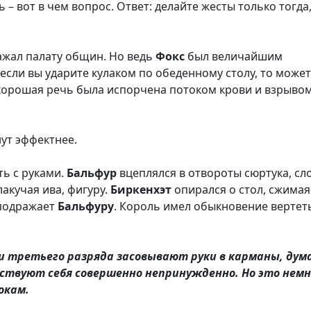
– вот в чем вопрос. Ответ: делайте жесты только тогда
ражал палату общин. Но ведь
Фокс
был величайшим
если вы ударите кулаком по обеденному столу, то може
и хорошая речь была испорчена потоком крови и взрыво
нут эффектнее.
ть с руками.
Бальфур
вцеплялся в отвороты сюртука, сл
акучая ива, фигуру.
Биркенхэт
опирался о стол, сжимая
подражает
Бальфуру
. Король имел обыкновение вертет
и третьего разряда засовывают руки в карманы, дум
вствуют себя совершенно непринужденно. Но это нем
окам.