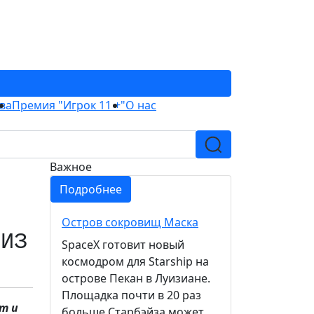
ва
Премия "Игрок 11 +"
О нас
Важное
Подробнее
Остров сокровищ Маска
 ИЗ
SpaceX готовит новый
космодром для Starship на
острове Пекан в Луизиане.
Площадка почти в 20 раз
т и
больше Старбэйза может