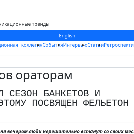
никационные тренды
Eng
lish
ионная коллегия
События
Интервью
Статьи
Ретроспекти
тов ораторам
Л СЕЗОН БАНКЕТОВ И
ЭТОМУ ПОСВЯЩЕН ФЕЛЬЕТОН
одня вечером люди нерешительно встанут со своих мес