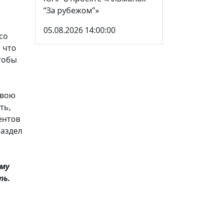
“За рубежом”»
05.08.2026 14:00:00
со
 что
чтобы
свою
ть,
ентов
раздел
ему
ть.