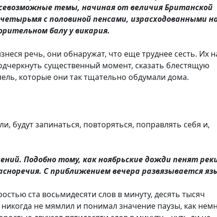
всевозможные темы, начиная от величия Британской
 четырьмя с половиной пенсами, израсходованными н
рительном балу у викария.
знеся речь, они обнаружат, что еще труднее сесть. Их 
подчеркнуть существенный момент, сказать блестящую
ель, которые они так тщательно обдумали дома.
и, будут запинаться, повторяться, поправлять себя и,
ений. Подобно тому, как ноябрьские дожди пенят рек
расноречия. С приближением вечера развязывается яз
остью ста восьмидесяти слов в минуту, десять тысяч
 никогда не мямлил и понимал значение паузы, как нем