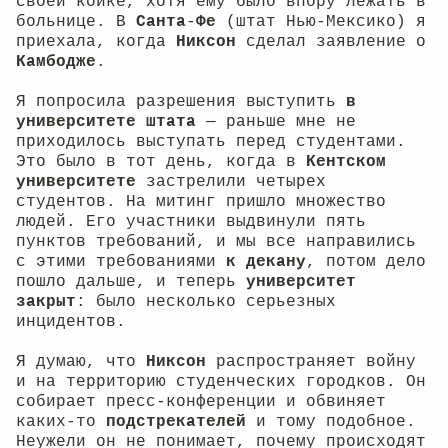
своей койке, хотя ему было впору лежать в
больнице. В
Санта
-
Фе
(штат Нью-Мексико) я
приехала, когда
Никсон
сделал заявление о
Камбодже
.
Я попросила разрешения выступить
в
университете штата
— раньше мне не
приходилось выступать перед студентами.
Это было в тот день, когда в
Кентском
университете
застрелили четырех
студентов. На митинг пришло множество
людей. Его участники выдвинули пять
пунктов требований, и мы все направились
с этими требованиями
к декану
, потом дело
пошло дальше, и теперь
университет
закрыт
: было несколько серьезных
инцидентов.
Я думаю, что
Никсон
распространяет войну
и на территорию студенческих городков. Он
собирает пресс-конференции и обвиняет
каких-то
подстрекателей
и тому подобное.
Неужели он не понимает, почему происходят