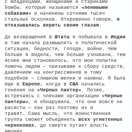
с младенцами, женщинами и стариками
бомбы, которые называются
«ленивыми
собаками»
и начинены сотнями тысяч
стальных осколков. Откровенно говоря,
я
отказывалась верить своим глазам.
До возвращения в
Штаты
я побывала в
Индии
и там начала размышлять о политической
ситуации, бедности, голоде, войне. Чем
больше я видела, чем больше узнавала, тем
яснее мне становилось, что мои попытки
помочь людям — призывами к сбору средств,
давлением на конгрессменов и тому
подобное — слишком мелки и наивны. Я была
еще в
Европе
, когда в
США
начались
гонения на
«Черных пантер»
. Позже,
встречаясь с членами организации
«Черные
пантеры»
, я обнаружила, что они вовсе не
расисты — как раз поэтому их и
травят. Сама мысль, что воинственная
группа сможет объединить
всех угнетенных
чернокожих
, до смерти пугает власть
имущих.