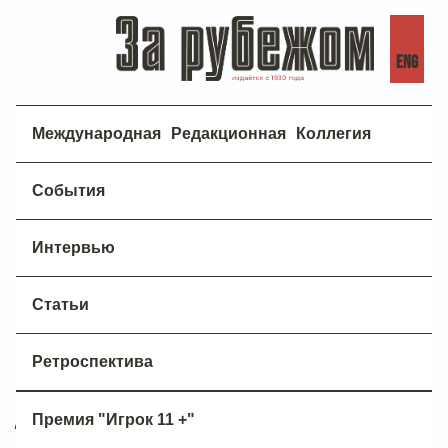
ENG
Международная Редакционная Коллегия
События
На Трибуне - Джейн Фонда
Интервью
ИЗВЕСТНАЯ АКТРИСА РАСКРИТИКОВАЛА
ПОЛИТИКУ США
Статьи
Ее называют «самой умной актрисой
Голливуда». Ей 33 года. Она сыграла в 27
Ретроспектива
кинофильмах.
Сегодня американская
кинозвезда Джейн Фонда — в первых рядах
Премия "Игрок 11 +"
движения протеста против
авантюристической политики Белого дома.