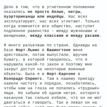
Дело в том, что в угнетенном положении
оказались
не просто белые, негры,
пуэрториканцы или индейцы
. Нас всех
эксплуатируют, нас всех угнетают. Только
когда изменится все общество, наступит
подлинное равенство – между мужчинами и
женщинами,
между классами и между расами.
Я много разъезжаю по стране. Однажды на
базе
Форт
-
Льюис
в
Вашингтоне
меня
арестовали, потом выпустили, вручив
бумагу, в которой говорилось, что я
нарушила какой-то закон и поэтому мне
закрыт доступ на некоторые военные
объекты. Была я в
Форт
-
Карсоне
в
Колорадо
-
Спрингс
. Там к нашему приезду
навели чистоту и порядок, позаботились,
чтобы нам на глаза не попались «трудные»
люди. Но забыли об одном негре, которого
накануне так сильно избили, что он не мог
двигаться и говорить. Так и лежал он на