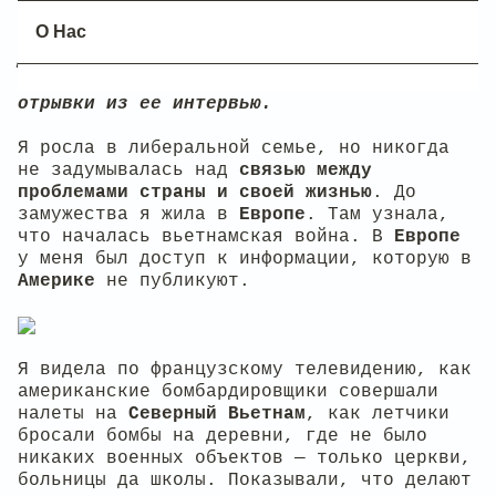
Когда Джейн Фонда выступает со страстной
О Нас
обличительной речью перед десятками тысяч
демонстрантов, ей аплодирует вся
прогрессивная Америка. Ниже публикуются
отрывки из ее интервью.
Я росла в либеральной семье, но никогда
не задумывалась над
связью между
проблемами страны и своей жизнью
. До
замужества я жила в
Европе
. Там узнала,
что началась вьетнамская война. В
Европе
у меня был доступ к информации, которую в
Америке
не публикуют.
Я видела по французскому телевидению, как
американские бомбардировщики совершали
налеты на
Северный
Вьетнам
, как летчики
бросали бомбы на деревни, где не было
никаких военных объектов — только церкви,
больницы да школы. Показывали, что делают