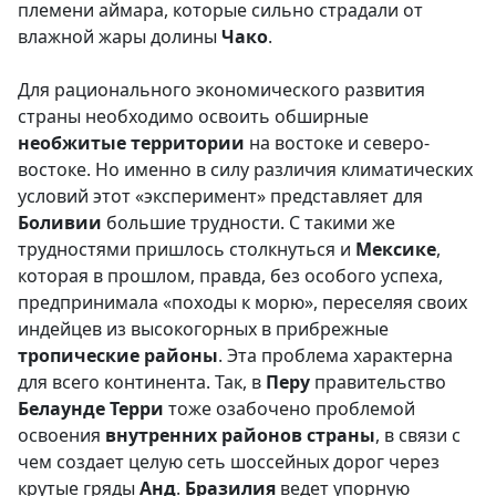
племени аймара, которые сильно страдали от
влажной жары долины
Чако
.
Для рационального экономического развития
страны необходимо освоить обширные
необжитые территории
на востоке и северо-
востоке. Но именно в силу различия климатических
условий этот «эксперимент» представляет для
Боливии
большие трудности. С такими же
трудностями пришлось столкнуться и
Мексике
,
которая в прошлом, правда, без особого успеха,
предпринимала «походы к морю», переселяя своих
индейцев из высокогорных в прибрежные
тропические районы
. Эта проблема характерна
для всего континента. Так, в
Перу
правительство
Белаунде
Терри
тоже озабочено проблемой
освоения
внутренних районов страны
, в связи с
чем создает целую сеть шоссейных дорог через
крутые гряды
Анд
.
Бразилия
ведет упорную