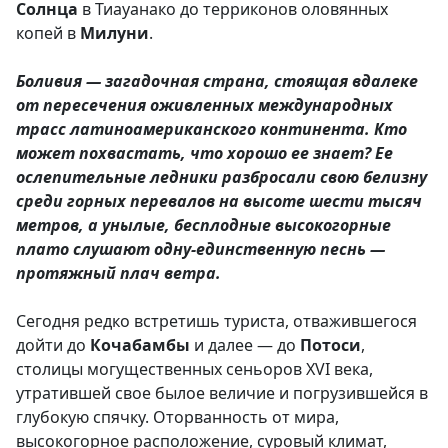
Солнца
в Тиауанако до терриконов оловянных
копей в
Милуни
.
Боливия — загадочная страна, стоящая вдалеке
от пересечения оживленных международных
трасс латиноамериканского континента. Кто
может похвастать, что хорошо ее знает? Ее
ослепительные ледники разбросали свою белизну
среди горных перевалов на высоте шести тысяч
метров, а унылые, бесплодные высокогорные
плато слушают одну-единственную песнь —
протяжный плач ветpa.
Сегодня редко встретишь туриста, отважившегося
дойти до
Кочабамбы
и далее — до
Потоси
,
столицы могущественных сеньоров XVI века,
утратившей свое былое величие и погрузившейся в
глубокую спячку. Оторванность от мира,
высокогорное расположение, суровый климат,