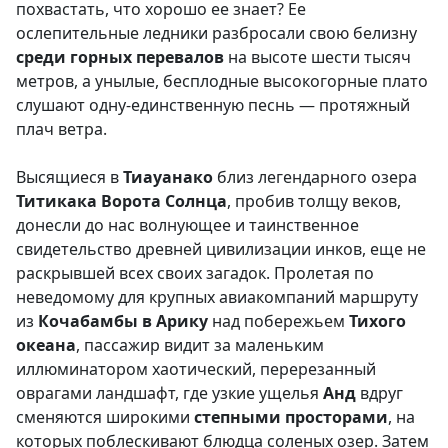
похвастать, что хорошо ее знает? Ее
ослепительные ледники разбросали свою белизну
среди горных перевалов
на высоте шести тысяч
метров, а унылые, бесплодные высокогорные плато
слушают одну-единственную песнь — протяжный
плач ветpa.
Высящиеся в
Тиауанако
близ легендарного озера
Титикака
Ворота Солнц
а
, пробив толщу веков,
донесли до нас волнующее и таинственное
свидетельство древней цивилизации инков, еще не
раскрывшей всех своих загадок. Пролетая по
неведомому для крупных авиакомпаний маршруту
из
К
очабамбы в Арику
над побережьем
Тихого
океана
, пассажир видит за маленьким
иллюминатором хаотический, перерезанный
оврагами ландшафт, где узкие ущелья
Анд
вдруг
сменяются широкими
степными просторами
, на
которых поблескивают блюдца соленых озер. Затем