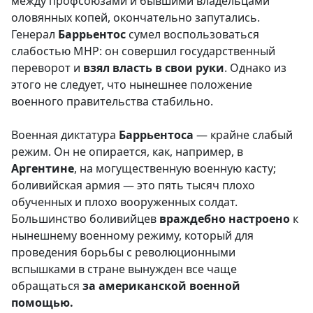
между профсоюзами и бывшими владельцами
оловянных копей, окончательно запутались.
Генерал
Баррьентос
сумел воспользоваться
слабостью МНР: он совершил государственный
переворот и
взял власть в свои руки
. Однако из
этого не следует, что нынешнее положение
военного правительства стабильно.
Военная диктатура
Баррьентоса
— крайне слабый
режим. Он не опирается, как, например, в
Аргентине
, на могущественную военную касту;
боливийская армия — это пять тысяч плохо
обученных и плохо вооруженных солдат.
Большинство боливийцев
враждебно
настроено
к
нынешнему военному режиму, который для
проведения борьбы с революционными
вспышками в стране вынужден все чаще
обращаться
за американской военной
помощью.