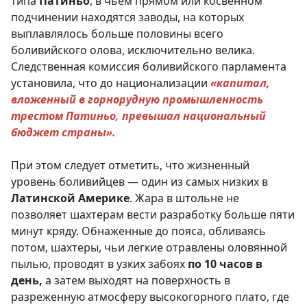
типа
Патиньо
, в чьем прямом или косвенном
подчинении находятся заводы, на которых
выплавлялось больше половины всего
боливийского олова, исключительно велика.
Следственная комиссия боливийского парламента
установила, что до национализации
«капитал,
вложенный в горнорудную промышленность
трестом
Патиньо
, превышал национальный
бюджет страны».
При этом следует отметить, что жизненный
уровень боливийцев — один из самых низких в
Латинской
Америке
. Жара в штольне не
позволяет шахтерам вести разработку больше пяти
минут кряду. Обнаженные до пояса, обливаясь
потом, шахтеры, чьи легкие отравлены оловянной
пылью, проводят в узких забоях
по 10 часов в
день,
а затем выходят на поверхность в
разреженную атмосферу высокогорного плато, где