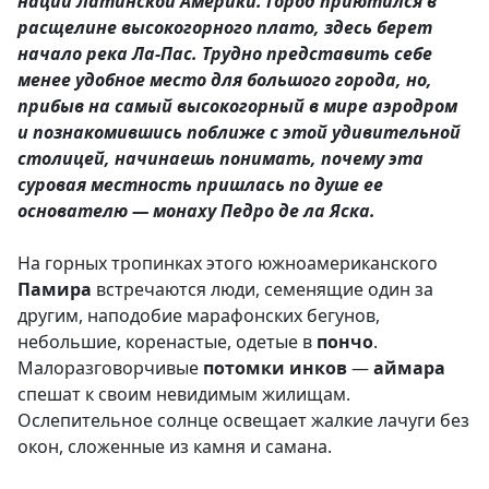
нации Латинской Америки. Город приютился в
расщелине высокогорного плато, здесь берет
начало река Ла-Пас. Трудно представить себе
менее удобное место для большого города, но,
прибыв на самый высокогорный в мире аэродром
и познакомившись поближе с этой удивительной
столицей, начинаешь понимать, почему эта
суровая местность пришлась по душе ее
основателю — монаху Педро де ла Яска.
На горных тропинках этого южноамериканского
Памира
встречаются люди, семенящие один за
другим, наподобие марафонских бегунов,
небольшие, коренастые, одетые в
пончо
.
Малоразговорчивые
потомки инков
—
аймара
спешат к своим невидимым жилищам.
Ослепительное солнце освещает жалкие лачуги без
окон, сложенные из камня и самана.