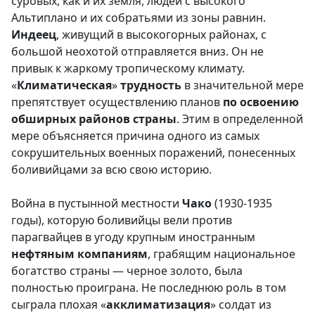
суровых, как и их земля, людей с высокого
Альтиплано и их собратьями из зоны равнин.
Индеец
, живущий в высокогорных районах, с
большой неохотой отправляется вниз. Он не
привык к жаркому тропическому климату.
«
Климатическая
»
трудность
в значительной мере
препятствует осуществлению планов
по освоению
обширных районов страны
. Этим в определенной
мере объясняется причина одного из самых
сокрушительных военных поражений, понесенных
боливийцами за всю свою историю.
Война в пустынной местности
Чако
(1930-1935
годы), которую боливийцы вели против
парагвайцев в угоду крупным иностранным
нефтяным компаниям
, грабящим национальное
богатство страны — черное золото, была
полностью проиграна. Не последнюю роль в том
сыграла плохая «
акклиматизация
» солдат из