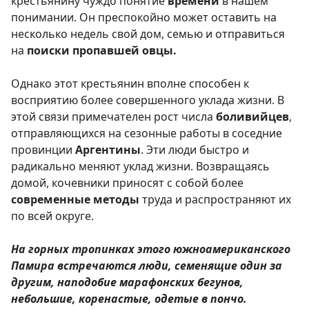
крестьянину чуждо понятие
времени
в нашем
понимании. Он преспокойно может оставить на
несколько недель свой дом, семью и отправиться
на
поиски пропавшей овц
ы.
Однако этот крестьянин вполне способен к
восприятию более совершенного уклада жизни. В
этой связи примечателен рост числа
боливийцев
,
отправляющихся на сезонные работы в соседние
провинции
Аргентины
. Эти люди быстро и
радикально меняют уклад жизни. Возвращаясь
домой, кочевники приносят с собой более
современные методы
труда и распространяют их
по всей округе.
На горных тропинках этого южноамериканского
Памира встречаются люди, семенящие один за
другим, наподобие марафонских бегунов,
небольшие, коренастые, одетые в пончо.