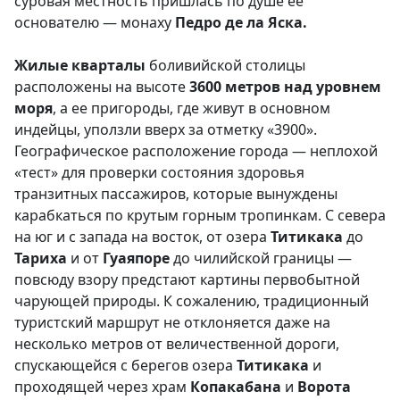
суровая местность пришлась по душе ее
основателю — монаху
Педро де ла Яска.
Жилые кварталы
боливийской столицы
расположены на высоте
3600 метров над уровнем
моря
, а ее пригороды, где живут в основном
индейцы, уползли вверх за отметку «3900».
Географическое расположение города — неплохой
«тест» для проверки состояния здоровья
транзитных пассажиров, которые вынуждены
карабкаться по крутым горным тропинкам. С севера
на юг и с запада на восток, от озера
Титикака
до
Тариха
и от
Гуаяпоре
до чилийской границы —
повсюду взору предстают картины первобытной
чарующей природы. К сожалению, традиционный
туристский маршрут не отклоняется даже на
несколько метров от величественной дороги,
спускающейся с берегов озера
Титикака
и
проходящей через храм
Копакабана
и
Ворота