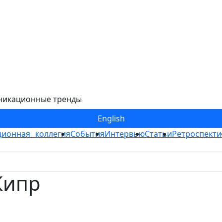
никационные тренды
Eng
lish
ионная коллегия
События
Интервью
Статьи
Ретроспекти
Кипр