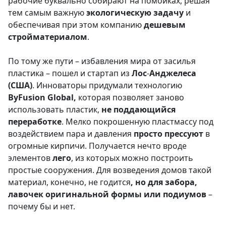
рабочие буквально собирают на помойках, решая
тем самым важную
экологическую
задачу
и
обеспечивая при этом компанию
дешевым
стройматериалом
.
По тому же пути – избавления мира от засилья
пластика – пошел и стартап из
Лос
-
Анджелеса
(США)
. Инноваторы придумали технологию
ByFusion Global,
которая позволяет заново
использовать пластик,
не поддающийся
переработке
. Мелко покрошенную пластмассу под
воздействием пара и давления
просто прессуют
в
огромные кирпичи. Получается нечто вроде
элементов
лего
, из которых можно построить
простые сооружения. Для возведения домов такой
материал, конечно, не годится
, но для забора,
лавочек оригинальной формы или подиумов
–
почему бы и нет.