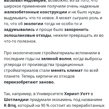
вызывал недоверие,
возможно, из-за того, что
широкое применение получили очень надежные
железобетонные конструкции
и не было нужды
выдумывать что-то новое. А может сыграло роль и
то, что об
экологии
тогда не особо-то и
задумывались
и проще было
захоронить
золошлаковые отходы
, нежели превращать их во
что-то полезное.
Про экологические стройматериалы вспомнили в
последние годы на
зеленой волне
, когда выбросы
углерода от производства традиционных
стройматериалов стали
менять
климат
по всей
планете. Теперь кирпичи из отходов
переизобретают заново.
Так, например, в Университете
Хериот
-
Уотт
в
Шотландии
придумали экокамень под названием
K
-
Briq
, который на 90 % состоит из переработанных