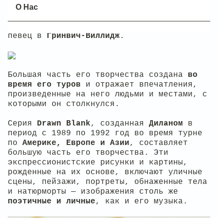
которую слушают во всем мире. Он
О Нас
занимался искусством
с 1960-х годов,
когда появился на сцене как молодой фолк-
певец в
Гринвич-Виллидж
.
Большая часть его творчества создана
во
время его туров
и отражает впечатления,
произведенные на него людьми и местами, с
которыми он столкнулся.
Серия
Drawn Blank
, созданная
Диланом
в
период с 1989 по 1992 год во время турне
по
Америке, Европе и Азии
, составляет
большую часть его творчества. Эти
экспрессионистские рисунки и картины,
рожденные на их основе, включают уличные
сцены, пейзажи, портреты, обнаженные тела
и натюрморты — изображения столь же
поэтичные и личные
, как и его музыка.