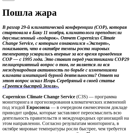
Пошла жара
В разгар 29-й климатической конференции (СОР), которая
стартовала в Баку 11 ноября, климатологи преподнесли
двусмысленный «подарок». Отчет Copernicus Climate
Change Service, с которым ознакомился «Эксперт»,
показывает, что в октябре темпы роста мировых
температур ускорились впервые за все время проведения
СОР — с 1995 года. Это ставит перед участниками СОР29
нелицеприятный вопрос о том, не является ли вся
международная активность по борьбе с изменениями
климата имитацией бурной деятельности? Ответ на
этот вопрос искал Игорь Серебряный в своей статье
«Греется быстрей Земля».
Copernicus Climate Change Service
(C3S) — программа
мониторинга и прогнозирования климатических изменений
под эгидой
Евросоюза
— в очередном ежемесячном докладе
приводит цифры, которые заставляют переосмыслить всю
деятельность правительств и международных организаций на
этом направлении. Согласно результатам мониторинга, в
октябре мировые температуры росли быстрее, чем требуется