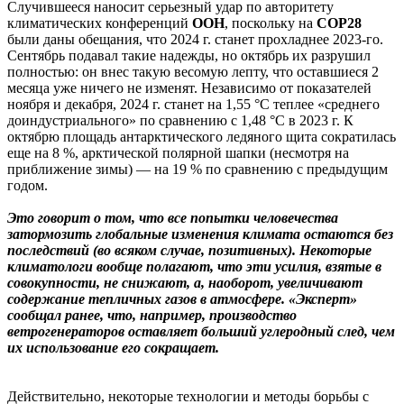
Случившееся наносит серьезный удар по авторитету
климатических конференций
ООН
, поскольку на
СОР28
были даны обещания, что 2024 г. станет прохладнее 2023-го.
Сентябрь подавал такие надежды, но октябрь их разрушил
полностью: он внес такую весомую лепту, что оставшиеся 2
месяца уже ничего не изменят. Независимо от показателей
ноября и декабря, 2024 г. станет на 1,55 °C теплее «среднего
доиндустриального» по сравнению с 1,48 °C в 2023 г. К
октябрю площадь антарктического ледяного щита сократилась
еще на 8 %, арктической полярной шапки (несмотря на
приближение зимы) — на 19 % по сравнению с предыдущим
годом.
Это говорит о том, что все попытки человечества
затормозить глобальные изменения климата остаются без
последствий (во всяком случае, позитивных). Некоторые
климатологи вообще полагают, что эти усилия, взятые в
совокупности, не снижают, а, наоборот, увеличивают
содержание тепличных газов в атмосфере. «Эксперт»
сообщал ранее, что, например, производство
ветрогенераторов оставляет больший углеродный след, чем
их использование его сокращает.
Действительно, некоторые технологии и методы борьбы с