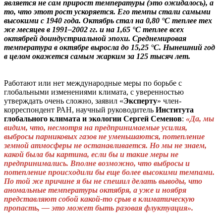
является не сам прирост температуры (это ожидалось), а
то, что этот рост ускоряется. Его темпы стали самыми
высокими c 1940 года. Октябрь стал на 0,80 °C теплее тех
же месяцев в 1991–2002 гг. и на 1,65 °C теплее всех
октябрей доиндустриальной эпохи. Среднемировая
температура в октябре выросла до 15,25 °C. Нынешний год
в целом окажется самым жарким за 125 тысяч лет.
Работают или нет международные меры по борьбе с
глобальными изменениями климата, с уверенностью
утверждать очень сложно, заявил «
Эксперту
» член-
корреспондент РАН, научный руководитель
Института
глобального климата и экологии Сергей Семенов
:
«Да, мы
видим, что, несмотря на предпринимаемые усилия,
выбросы парниковых газов не уменьшаются, потепление
земной атмосферы не останавливается. Но мы не знаем,
какой была бы картина, если бы и такие меры не
предпринимались. Вполне возможно, что выбросы и
потепление происходили бы еще более высокими темпами.
По той же причине я бы не спешил делать выводы, что
аномальные температуры октября, а уже и ноября
представляют собой какой-то срыв в климатическую
пропасть, — это может быть разовая флуктуация».