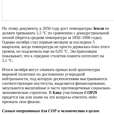
По этому документу, к 2050 году рост температуры
Земли
не
должен превышать 1,5 °C по сравнению с доиндустриальной
эпохой (берется средняя температура за 1850–1900 годы).
Однако октябрь стал первым месяцем за последние 5
кварталов, когда температура не просто держалась близ этого
уровня, но подскочила еще на 0,05 °C. Экстраполяция
показывает, что к середине столетия планета потеплеет на
3,1 °C.
Итоги октября могут означать провал всей архитектуры
мировой политики по достижению углеродной
нейтральности, под которую десятилетиями выстраиваются
соответствующие институты, выделяется финансирование,
запускаются масштабные и часто противоречивые социально-
экономические стратегии. В
Баку
участникам
СОР29
придется так или иначе на эти вопросы ответить либо
признать свое фиаско.
Самым неприятным для СОР и человечества в целом