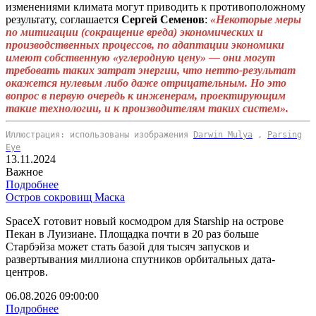
изменениями климата могут приводить к противоположному
результату, соглашается
Сергей Семенов
:
«Некоторые меры
по митигации (сокращение вреда) экономических и
производственных процессов, по адаптации экономики
имеют собственную «углеродную цену» — они могут
требовать таких затрат энергии, что нетто-результат
окажется нулевым либо даже отрицательным. Но это
вопрос в первую очередь к инженерам, проектирующим
такие технологии, и к производителям таких систем».
Иллюстрация: использованы изображения
Darwin Mulya
,
Parsing
Eye
13.11.2024
Важное
Подробнее
Остров сокровищ Маска
SpaceX готовит новый космодром для Starship на острове
Пекан в Луизиане. Площадка почти в 20 раз больше
Старбэйза может стать базой для тысяч запусков и
развертывания миллиона спутников орбитальных дата-
центров.
06.08.2026 09:00:00
Подробнее