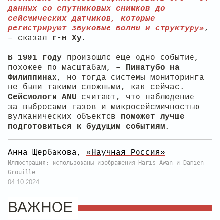
данных со спутниковых снимков до
сейсмических датчиков, которые
регистрируют звуковые волны и структуру»
,
– сказал
г-н Ху
.
В 1991 году
произошло еще одно событие,
похожее по масштабам, –
Пинатубо на
Филиппинах
, но тогда системы мониторинга
не были такими сложными, как сейчас.
Сейсмологи ANU
считают, что наблюдение
за выбросами газов и микросейсмичностью
вулканических объектов
поможет лучше
подготовиться к будущим событиям
.
Анна Щербакова,
«Научная Россия»
Иллюстрация: использованы изображения
Haris Awan
и
Damien
Grouille
04.10.2024
ВАЖНОЕ