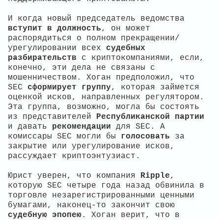
И когда новый председатель ведомства
вступит в должность
, он может
распорядиться о полном прекращении/
урегулировании всех
судебных
разбирательств
с криптокомпаниями, если,
конечно, эти дела не связаны с
мошенничеством. Хоган предположил, что
SEC
сформирует группу
, которая займется
оценкой исков, направленных регулятором.
Эта группа, возможно, могла бы состоять
из представителей
Республиканской партии
и давать
рекомендации
для SEC. А
комиссары SEC могли бы
голосовать
за
закрытие или урегулирование исков,
рассуждает криптоэнтузиаст.
Юрист уверен, что компания
Ripple
,
которую SEC четыре года назад обвинила в
торговле незарегистрированными ценными
бумагами, наконец-то закончит свою
судебную эпопею
. Хоган верит, что в