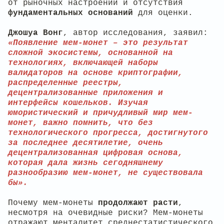
от рыночных настроений и отсутствия
фундаментальных оснований
для оценки.
Джошуа Вонг
, автор исследования, заявил:
«Появление мем-монет – это результат
сложной экосистемы, основанной на
технологиях, включающей наборы
валидаторов на основе криптографии,
распределенные реестры,
децентрализованные приложения и
интерфейсы кошельков. Изучая
юмористический и причудливый мир мем-
монет, важно помнить, что без
технологического прогресса, достигнутого
за последнее десятилетие, очень
децентрализованная цифровая основа,
которая дала жизнь сегодняшнему
разнообразию мем-монет, не существовала
бы».
Почему мем-монеты
продолжают расти
,
несмотря на очевидные риски? Мем-монеты
отражают менталитет среднестатистического