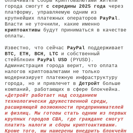
оплачивать сборы криптовалютами жители
города смогут
с середины 2025 года
через
платформу, управляемую одним из
крупнейших платежных операторов
PayPal
.
Власти не уточнили, какие именно
криптоактивы
будут приниматься в качестве
оплаты.
Известно, что сейчас
PayPal
поддерживает
BTC, ETH, BCH, LTC
и собственный
стейблкоин
PayPal USD
(PYUSD).
Администрация города верит, что оплата
налогов криптовалютами не только
модернизирует платежную инфраструктуру
города, но и привлечет в
Детройт
больше
компаний, работающих в сфере блокчейна.
«Детройт работает над созданием
технологически дружественной среды,
расширяющей возможности предпринимателей
и физлиц. Мы готовы стать одним из первых
крупных городов США, где граждане смогут
платить налоги и сборы криптоактивами.
Кроме того, мы намерены внедрить блокчейн