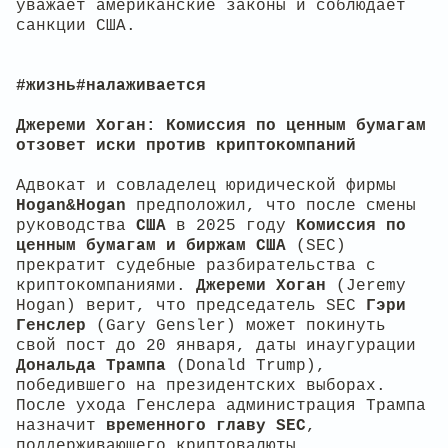
уважает американские законы и соблюдает
санкции США.
#жизнь#налаживается
Джереми Хоган: Комиссия по ценным бумагам
отзовет иски против криптокомпаний
Адвокат и совладелец юридической фирмы
Hogan&Hogan
предположил, что после смены
руководства
США
в 2025 году
Комиссия по
ценным бумагам и биржам США
(SEC)
прекратит судебные разбирательства с
криптокомпаниями.
Джереми Хоган
(Jeremy
Hogan) верит, что председатель SEC
Гэри
Генслер
(Gary Gensler) может покинуть
свой пост до 20 января, даты инаугурации
Дональда Трампа
(Donald Trump),
победившего на президентских выборах.
После ухода Генслера администрация Трампа
назначит
временного
главу SEC
,
поддерживающего криптовалюты.