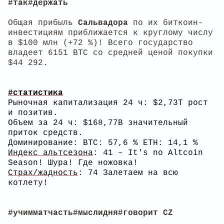
#так#держать
Общая прибыль
Сальвадора
по их биткоин-
инвестициям приближается к круглому числу
в $100 млн (+72 %)! Всего государство
владеет 6151 BTC со средней ценой покупки
$44 292.
#статистика
Рыночная капитализация 24 ч: $2,73T рост
и позитив.
Объем за 24 ч: $168,77B значительный
приток средств.
Доминирование: BTC: 57,6 % ETH: 14,1 %
Индекс альтсезона
: 41 – It's no Altcoin
Season! Шура! Где ножовка!
Страх/жадность
: 74 Залетаем на всю
котлету!
#учимматчасть#мыслидня#говорит CZ