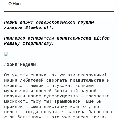
О Нас
Оплата налогов криптовалютой доступна в
Детройте.
Новый вирус северокорейской группы
хакеров BlueNoroff.
Приговор основателю криптомиксера Bitfog
Роману Стерлингову.
#хайп#недели
Ох уж эти сказки, ох уж эти сказочники!
Нация
любителей свергать правительства
и
смешивать людей с пауками, кошками,
муравьями и прочей блохастой фауной
получили новое суперсущество – трампопес…
маскокот… тьфу ты!
Трампомаск
! Еще бы
приклеить сюда приставку крипто-, но
нельзя, тогда получится картина Васнецова
«Три богатыря», а это уже совсем другая