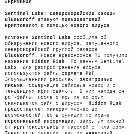
#криминал
Sentinel Labs: Северокорейские хакеры
BlueNoroff атакуют пользователей
криптовалют с помощью нового вируса
Компания
Sentinel
Labs
сообщила об
обнаружении нового вируса, запущенного
северокорейской группой хакеров
BlueNoroff
. Новое вредоносное ПО получило
название
Hidden Risk
. По данным Sentinel
Labs, для распространения вируса
используются файлы
формата
PDF
.
Злоумышленники рассылают
электронные
письма
, содержащие фейковые новости о
тенденциях криптовалюты. В них находятся
pdf-файлы, после открытия которых
скачивается файл с вирусом.
Hidden Risk
предоставляет хакерам множество
возможностей: есть функции по краже
персональной информации
, закрытых ключей
от криптокошельков и паролей от платформ.
Также есть функции, дающие
удаленный