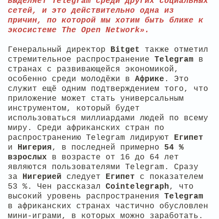
выделяет Telegram среди других социальных
сетей, и это действительно одна из
причин, по которой мы хотим быть ближе к
экосистеме The Open Network».
Генеральный директор
Bitget
также отметил
стремительное распространение
Telegram
в
странах с развивающейся экономикой,
особенно среди молодёжи в
Африке
. Это
служит ещё одним подтверждением того, что
приложение может стать универсальным
инструментом, который будет
использоваться миллиардами людей по всему
миру. Среди африканских стран по
распространению Telegram лидируют
Египет
и
Нигерия
, в последней примерно
54 %
взрослых
в возрасте от 16 до 64 лет
являются пользователями Telegram. Сразу
за
Нигерией
следует
Египет
с показателем
53 %. Чен рассказал
Cointelegraph
, что
высокий уровень распространения
Telegram
в африканских странах частично обусловлен
мини-играми, в которых можно заработать.