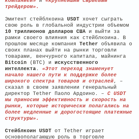
компанией»
и
«крупнейшим сырьевым
трейдером».
Эмитент стейблкоина
USDT
хочет сыграть
свою роль в глобальной индустрии объемом
10 триллионов долларов США
и выйти за
рамки своего влияния как стейблкоина. В
прошлом месяце компания
Tether
объявила о
своих планах выйти на рынки торговли
товарами, венчурного капитала, майнинга
Bitcoin
(BTC) и
искусственного
интеллекта
.
«Этот переход знаменует
начало нашего пути к поддержке более
широкого спектра товаров и отраслей
, –
сказал в своем заявлении генеральный
директор Tether Паоло Ардоино. –
С USDT
мы приносим эффективность и скорость на
рынки, которые исторически полагались на
более медленные и дорогостоящие платежные
структуры».
Стейблкоин USDT
от Tether играет
основополагающую роль в торговле