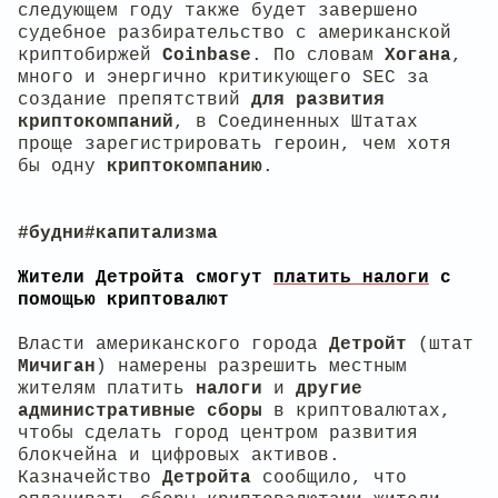
следующем году также будет завершено
судебное разбирательство с американской
криптобиржей
Coinbase
. По словам
Хогана
,
много и энергично критикующего SEC за
создание препятствий
для развития
криптокомпаний
, в Соединенных Штатах
проще зарегистрировать героин, чем хотя
бы одну
криптокомпанию
.
#будни#капитализма
Жители Детройта смогут
платить налоги
с
помощью криптовалют
Власти американского города
Детройт
(штат
Мичиган
) намерены разрешить местным
жителям платить
налоги
и
другие
административные сборы
в криптовалютах,
чтобы сделать город центром развития
блокчейна и цифровых активов.
Казначейство
Детройта
сообщило, что