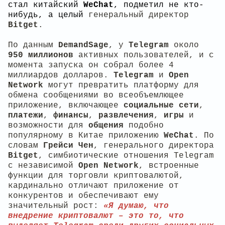
стал китайский
W
eChat
, подметил не кто-
нибудь, а целый
генеральный директор
Bitget
.
По данным
DemandSage
, у
Telegram
около
950 миллионов
активных пользователей, и с
момента запуска он собрал более 4
миллиардов долларов.
Telegram
и
Open
Network
могут превратить платформу для
обмена сообщениями во всеобъемлющее
приложение, включающее
социальные
сети
,
платежи
,
финансы
,
развлечения
,
игры
и
возможности для
общения
подобно
популярному в Китае приложению
WeChat
. По
словам
Грейси Чен
, генерального директора
Bitget
, симбиотические отношения Telegram
с независимой
Open Network
, встроенные
функции для торговли криптовалютой,
кардинально отличают приложение от
конкурентов и обеспечивают ему
значительный рост:
«Я думаю, что
внедрение криптовалют – это то, что