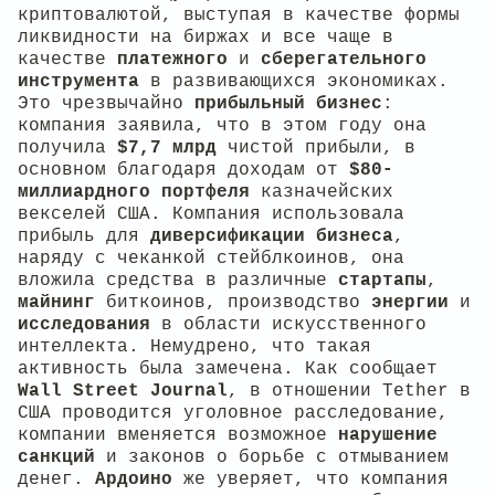
криптовалютой, выступая в качестве формы
ликвидности на биржах и все чаще в
качестве
платежного
и
сберегательного
инструмента
в развивающихся экономиках.
Это чрезвычайно
прибыльный бизнес
:
компания заявила, что в этом году она
получила
$7,7 млрд
чистой прибыли, в
основном благодаря доходам от
$80-
миллиардного портфеля
казначейских
векселей США. Компания использовала
прибыль для
диверсификации бизнеса
,
наряду с чеканкой стейблкоинов, она
вложила средства в различные
стартапы
,
майнинг
биткоинов, производство
энергии
и
исследования
в области искусственного
интеллекта. Немудрено, что такая
активность была замечена. Как сообщает
Wall Street Journal
, в отношении Tether в
США проводится уголовное расследование,
компании вменяется возможное
нарушение
санкций
и законов о борьбе с отмыванием
денег.
Ардоино
же уверяет, что компания