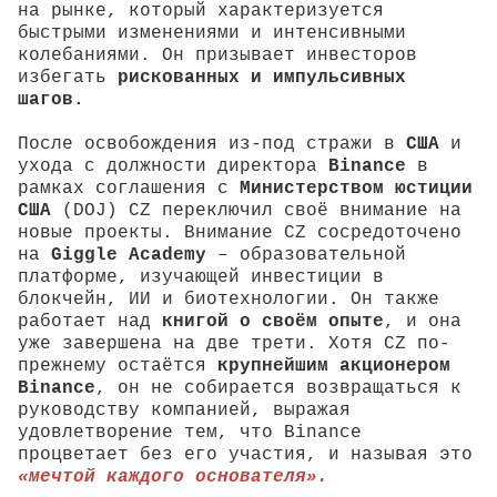
на рынке, который характеризуется
быстрыми изменениями и интенсивными
колебаниями. Он призывает инвесторов
избегать
рискованных и импульсивных
шагов.
После освобождения из-под стражи в
США
и
ухода с должности директора
Binance
в
рамках соглашения с
Министерством юстиции
США
(DOJ) CZ переключил своё внимание на
новые проекты. Внимание CZ сосредоточено
на
Giggle Academy
– образовательной
платформе, изучающей инвестиции в
блокчейн, ИИ и биотехнологии. Он также
работает над
книгой о своём опыте
, и она
уже завершена на две трети. Хотя CZ по-
прежнему остаётся
крупнейшим акционером
Binance
, он не собирается возвращаться к
руководству компанией, выражая
удовлетворение тем, что Binance
процветает без его участия, и называя это
«мечтой каждого основателя».