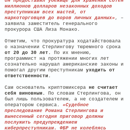
он предоставил убежище для хранения сотен
миллионов долларов незаконных доходов
преступникам всех мастей, от
наркоторговцев до воров личных данных»
, –
заявила заместитель генерального
прокурора США Лиза Монако.
Отметим, что прокуратура ходатайствовала
о назначении Стерлингову тюремного срока
от 20 до 30 лет.
По их мнению,
программист на протяжении многих лет
сознательно нарушал американские законы и
помогал другим преступникам
уходить от
ответственности
.
Сам основатель криптомиксера
не считает
себя виновным.
По словам Стерлингова, он
был лишь пользователем, а не создателем и
оператором сервиса.
«Судебное
преследование Романа Стерлингова и
вынесенный сегодня приговор должны
послужить предупреждением
киберпреступникам. ФБР не колеблясь