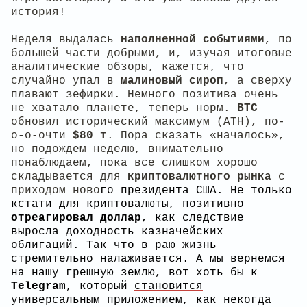
история!
Неделя выдалась
наполненной событиями
, по
большей части добрыми, и, изучая итоговые
аналитические обзоры, кажется, что
случайно упал в
малиновый сироп
, а сверху
плавают зефирки. Немного позитива очень
не хватало планете, теперь норм.
BTC
обновил исторический максимум (ATH), по-
о-о-очти
$80 т
. Пора сказать «началось»,
но подождем неделю, внимательно
понаблюдаем, пока все слишком хорошо
складывается для
криптовалютного рынка
с
приходом ново
го президента США. Не только
кстати для криптовалюты, позитивно
отреагировал доллар
, как следствие
выросла доходность казначейских
облигаций. Так что в раю жизнь
стремительно налаживается. А мы вернемся
на нашу грешную землю, вот хоть бы к
Telegram
, который
становится
универсальным приложением
, как некогда