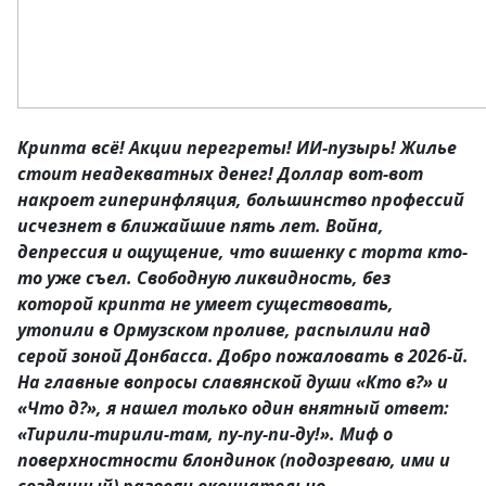
Крипта в
сё! Акции перегреты! ИИ-пузырь! Жилье
стоит неадекватных денег! Доллар вот-вот
накроет гиперинфляция, большинство профессий
исчезнет в ближайшие пять лет. Война,
депрессия и ощущение, что вишенку с торта кто-
то уже съел. Свободную ликвидность, без
которой крипта не умеет существовать,
утопили в Ормузском проливе, распылили над
серой зоной Донбасса. Добро пожаловать в 2026-й.
На главные вопросы славянской души «Кто в?» и
«Что д?», я нашел только один внятный ответ:
«Тирили-тирили-там, пу-пу-пи-ду!». Миф о
поверхностности блондинок (подозреваю, ими и