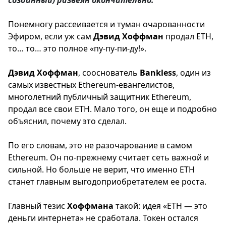
созданный) развеян окончательно.
Понемногу рассеивается и туман очарованности
Эфиром, если уж сам
Дэвид
Хоффман
продал ETH,
то… то… это полное «пу-пу-пи-ду!».
Дэвид
Хоффман
, сооснователь
Bankless
, один из
самых известных Ethereum-евангелистов,
многолетний публичный защитник Ethereum,
продал все свои ETH. Мало того, он еще и подробно
объяснил, почему это сделал.
По его словам, это не разочарование в самом
Ethereum. Он по-прежнему считает сеть важной и
сильной. Но больше не верит, что именно ETH
станет главным выгодоприобретателем ее роста.
Главный тезис
Хоффмана
такой: идея «ETH — это
деньги интернета» не сработала. Токен остался