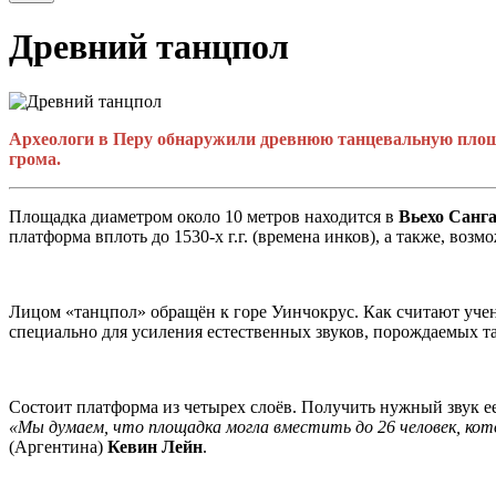
Древний танцпол
Археологи в Перу обнаружили древнюю танцевальную площад
грома.
Площадка диаметром около 10 метров находится в
Вьехо Санг
платформа вплоть до 1530-х г.г. (времена инков), а также, воз
Лицом «танцпол» обращён к горе Уинчокрус. Как считают учен
специально для усиления естественных звуков, порождаемых т
Состоит платформа из четырех слоёв. Получить нужный звук ее
«Мы думаем, что площадка могла вместить до 26 человек, кото
(Аргентина)
Кевин Лейн
.