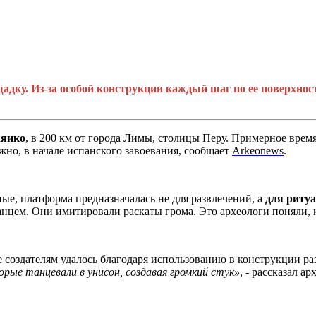
ку. Из-за особой конструкции каждый шаг по ее поверхност
аяико
, в 200 км от города Лимы, столицы Перу. Примерное время 
можно, в начале испанского завоевания, сообщает
Arkeonews
.
ые, платформа предназначалась не для развлечений, а
для риту
анцем. Они имитировали раскаты грома. Это археологи поняли,
 создателям удалось благодаря использованию в конструкции раз
рые танцевали в унисон, создавая громкий стук»
, - рассказал 