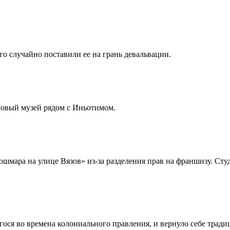
о случайно поставили ее на грань девальвации.
новый музей рядом с Иньотимом.
Кошмара на улице Вязов» из-за разделения прав на франшизу. Ст
егося во времена колониального правления, и вернуло себе тради