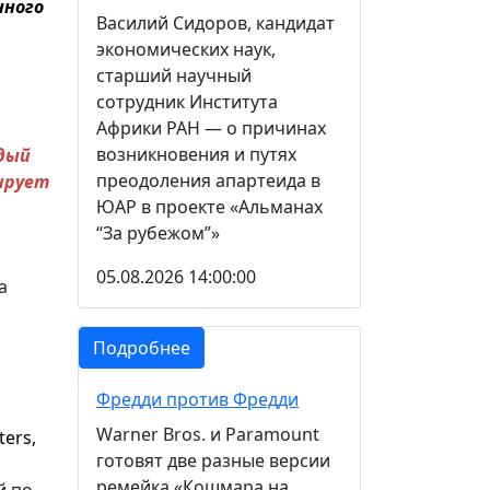
нного
Василий Сидоров, кандидат
экономических наук,
старший научный
сотрудник Института
Африки РАН — о причинах
возникновения и путях
дый
преодоления апартеида в
ирует
ЮАР в проекте «Альманах
“За рубежом”»
05.08.2026 14:00:00
а
Подробнее
Фредди против Фредди
Warner Bros. и Paramount
ers,
готовят две разные версии
ремейка «Кошмара на
й по