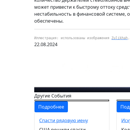
может привести к быстрому оттоку средс
нестабильность в финансовой системе, о
обеспечены.
Иллюстрация: использованы изображения
Zulikhah
22.08.2024
Другие События
Подробнее
Под
Спасти рядовую иену
Иск
США решили спасти
Кол