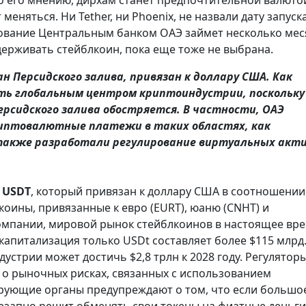
 меняться. Ни Tether, ни Phoenix, не назвали дату запуск
ирование Центральным банком ОАЭ займет несколько мес
держивать стейблкоин, пока еще тоже не выбрана.
 Персидского залива, привязан к доллару США. Как
ть глобальным центром криптоиндустрии, поскольку
ерсидского залива обостряется. В частности, ОАЭ
иптовалютные платежи в таких областях, как
 также разработали регулирование виртуальных акт
 USDT
, который привязан к доллару США в соотношении 
коины, привязанные к евро (EURT), юаню (CNHT) и
компании, мировой рынок стейблкоинов в настоящее вр
капитализация только USDt составляет более $115 млрд
дустрии может достичь $2,8 трлн к 2028 году. Регуляторы
 о рыночных рисках, связанных с использованием
лирующие органы предупреждают о том, что если большо
езапно решит обменять свои токены на фиатные деньги,