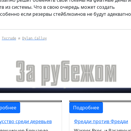
тв из системы. Что в свою очередь может создать
собенно если резервы стейблкоинов не будут адекватно
,
Txcrude
и
Dylan Calluy
робнее
Подробнее
усство среди деревьев
Фредди против Фредди
лекционер Бернардо
Warner Bros. и Paramou