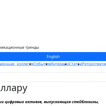
никационные тренды
Eng
lish
ионная коллегия
События
Интервью
Статьи
Ретроспекти
оллару
рии цифровых активов, выпускающая стейблкоины,