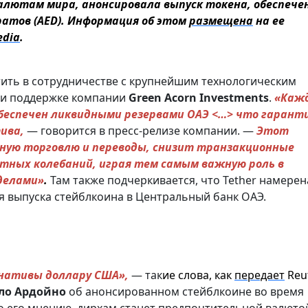
лютам мира, анонсировала выпуск токена, обеспече
атов (AED). Информация об этом
размещена
на ее
edia
.
ить в сотрудничестве с крупнейшим технологическим
и поддержке компании
Green Acorn Investments
.
«Каж
обеспечен ликвидными резервами ОАЭ <…> что гарант
ива,
— говорится в пресс-релизе компании. —
Этот
ную торговлю и переводы, снизит транзакционные
тных колебаний, играя тем самым важную роль в
еделами»
.
Там также подчеркивается, что Tether намерен
я выпуска стейблкоина в Центральный банк ОАЭ.
рнативы доллару США»,
— так
ие слова, как
передает
Reut
ло Ардойно
об анонсированном стейблкоине во время
по его мнению, дирхам станет предпочтительной валюто