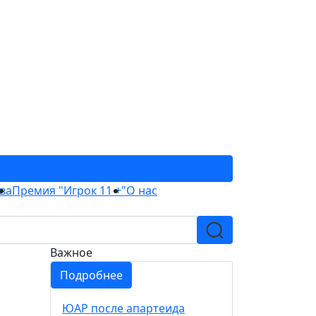
ва
Премия "Игрок 11 +"
О нас
Важное
Подробнее
ЮАР после апартеида