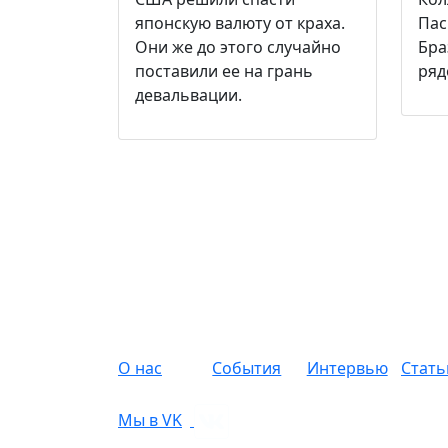
японскую валюту от краха.
Пас
Они же до этого случайно
Бра
поставили ее на грань
ряд
девальвации.
О нас
События
Интервью
Стать
Мы в VK