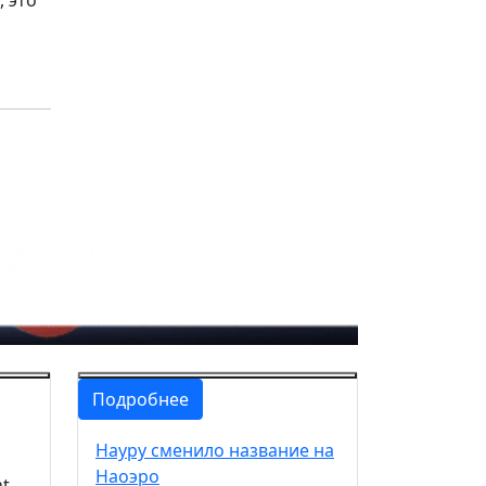
Подробнее
Науру сменило название на
Наоэро
nt