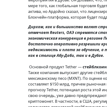
мере того, как глобальная торговля будет
актива, но Ардойно сказал, что лиценз
Блокчейн-платформа, которая будет под
Дирхам, как и большинство валют стран
отмечает Reuters, ОАЭ стремятся ста
экономическая конкуренция в регионе П
достаточно оперативно разрешили кр
недвижимость и плата за обучение, а
как в столице Абу-Даби, так и в Дубае.
Основной продукт Tether —
с
тейблкоин
Также компания выпускает другие стейбл
мексиканскому песо (MXNT). По оценке 
составляет $150 млрд, причем рыночная 
прогнозу Tether, потенциал роста этой ин
свою очередь, уже давно предупреждают
криптомонет. В частности, в США, регу
количество держателей стейблкоинов вн