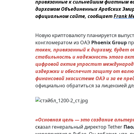
привязанные к сильнейшим фиатным ва
дирхамом Объединенных Арабских Эмир
официальном сайте, сообщает
Frank M
Новую криптовалюту планируется выпуст
конгломератом из ОАЭ
Phoenix Group
пр
токен, привязанный к дирхаму, будет 
стабильность и надежность этого акт
цифровой актив упростит международ
издержки и обеспечит защиту от валю
финансовой экосистеме ОАЭ и за ее пр
официально обратиться за лицензией дл
«Основная цель — это создание альте
ска
зал генеральный директор Tether
Пао
мероприятия в Дубае. Он добавил, что, 