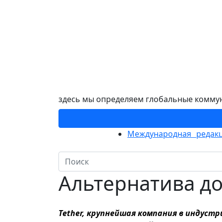
здесь мы определяем глобальные комму
Международная редакц
Альтернатива д
Tether, крупнейшая компания в индуст