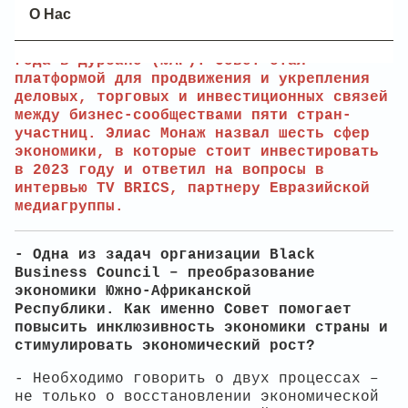
BRICS Business Council), который был
О Нас
создан в ходе пятого саммита стран
«пятерки», состоявшегося 26–27 марта 2013
года в Дурбане (ЮАР). Совет стал
платформой для продвижения и укрепления
деловых, торговых и инвестиционных связей
между бизнес-сообществами пяти стран-
участниц.
Элиас Монаж назвал шесть сфер
экономики, в которые стоит инвестировать
в 2023 году и ответил на вопросы в
интервью TV BRICS, партнеру Евразийской
медиагруппы.
- Одна из задач организации Black
Business Council – преобразование
экономики Южно-Африканской
Республики.
Как именно Совет помогает
повысить инклюзивность экономики страны и
стимулировать экономический рост?
- Необходимо говорить о двух процессах –
не только о восстановлении экономической