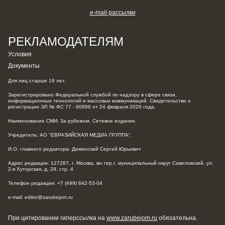
e-mail рассылки
РЕКЛАМОДАТЕЛЯМ
Условия
Документы
Для лиц старше 16 лет.
Зарегистрировано Федеральной службой по надзору в сфере связи,
информационных технологий и массовых коммуникаций. Свидетельство о
регистрации ЭЛ № ФС 77 - 90896 от 24 февраля 2026 года.
Наименование СМИ: За рубежом. Сетевое издание.
Учредитель: АО "ЕВРАЗИЙСКАЯ МЕДИА ГРУППА".
И.О. главного редактора: Деменский Сергей Юрьевич
Адрес редакции: 127287, г. Москва, вн.тер.г. муниципальный округ Савеловский, ул.
2-я Хуторская, д. 29, стр. 4
Телефон редакции: +7 (499) 642-53-04
e-mail: editor@zarubejom.ru
При цитировании гиперссылка на
www.zarubejom.ru
обязательна.