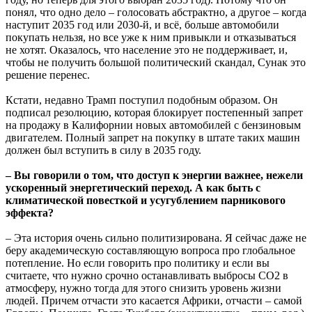
понял, что одно дело – голосовать абстрактно, а другое – когда
наступит 2035 год или 2030-й, и всё, больше автомобили
покупать нельзя, но все уже к ним привыкли и отказываться
не хотят. Оказалось, что население это не поддерживает, и,
чтобы не получить большой политический скандал, Сунак это
решение перенес.
Кстати, недавно Трамп поступил подобным образом. Он
подписал резолюцию, которая блокирует постепенный запрет
на продажу в Калифорнии новых автомобилей с бензиновым
двигателем. Полный запрет на покупку в штате таких машин
должен был вступить в силу в 2035 году.
– Вы говорили о том, что доступ к энергии важнее, нежели
ускоренный энергетический переход. А как быть с
климатической повесткой и усугублением парникового
эффекта?
– Эта история очень сильно политизирована. Я сейчас даже не
беру академическую составляющую вопроса про глобальное
потепление. Но если говорить про политику и если вы
считаете, что нужно срочно останавливать выбросы СО2 в
атмосферу, нужно тогда для этого снизить уровень жизни
людей. Причем отчасти это касается Африки, отчасти – самой