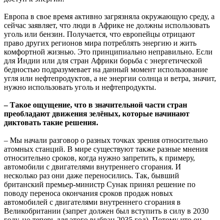
Европа в свое время активно загрязняла окружающую среду, а
сейчас заявляет, что люди в Африке не должны использовать
уголь или бензин. Получается, что европейцы отрицают
право других регионов мира потреблять энергию и жить
комфортной жизнью. Это принципиально неправильно. Если
для Индии или для стран Африки борьба с энергетической
бедностью подразумевает на данный момент использование
угля или нефтепродуктов, а не энергии солнца и ветра, значит,
нужно использовать уголь и нефтепродукты.
– Такое ощущение, что в значительной части стран
преобладают движения зелёных, которые начинают
диктовать такие решения.
– Мы начали разговор о разных точках зрения относительно
атомных станций. В мире существуют также разные мнения
относительно сроков, когда нужно запретить, к примеру,
автомобили с двигателями внутреннего сгорания. И
несколько раз они даже переносились. Так, бывший
британский премьер-министр Сунак принял решение по
поводу переноса окончания сроков продаж новых
автомобилей с двигателями внутреннего сгорания в
Великобритании (запрет должен был вступить в силу в 2030
году, но теперь для этого выбран 2035 год). Потому что он