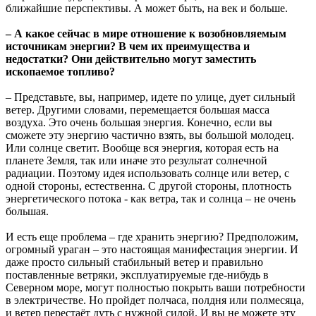
ближайшие перспективы. А может быть, на век и больше.
– А какое сейчас в мире отношение к возобновляемым
источникам энергии? В чем их преимущества и
недостатки? Они действительно могут заместить
ископаемое топливо?
– Представьте, вы, например, идете по улице, дует сильный
ветер. Другими словами, перемещается большая масса
воздуха. Это очень большая энергия. Конечно, если вы
сможете эту энергию частично взять, вы большой молодец.
Или солнце светит. Вообще вся энергия, которая есть на
планете Земля, так или иначе это результат солнечной
радиации. Поэтому идея использовать солнце или ветер, с
одной стороны, естественна. С другой стороны, плотность
энергетического потока - как ветра, так и солнца – не очень
большая.
И есть еще проблема – где хранить энергию? Предположим,
огромный ураган – это настоящая манифестация энергии. И
даже просто сильный стабильный ветер и правильно
поставленные ветряки, эксплуатируемые где-нибудь в
Северном море, могут полностью покрыть ваши потребности
в электричестве. Но пройдет полчаса, полдня или полмесяца,
и ветер перестаёт дуть с нужной силой. И вы не можете эту