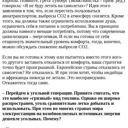
Европы. Помните, Грета Тунберг (экоактивистка – прим. ред.)
говорила: «Я не буду летать на самолетах»? Идея этого
заявления в том, что, если перестать пользоваться
авиатранспортом, выбросы СО2 в атмосферу снизятся. Кроме
этого, вы должны также ограничить использование душа,
ограничить себя в питании и потреблении. Вы в принципе
должны намного меньше потреблять, потому что современная
цивилизация – энергоемкая. И если вы готовы от себя
отщипнуть значительный уровень комфорта, тогда, конечно,
можно обсуждать снижение выбросов СО2.
Если вы не готовы к этому или пытаетесь вместо этого кого-
то другого заставить отказаться от комфорта, ваша стратегия
точно будет проигрышной. Европейские страны отказались от
самолетов? Не отказались. И при этом хотят, чтобы индийцы
и африканцы никогда не летали. Это несправедливо.
Откажитесь тогда сами.
– Перейдем к угольной генерации. Принято считать, что
это наиболее «грязный» вид топлива. Однако он широко
распространен, уголь сравнительно легко добывать и
использовать. При этом во многих странах мира
электростанции на возобновляемых источниках энергии
дешевле угольных. Почему?