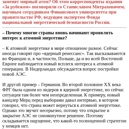
заменят мирный атом? Об этом корреспонденты издания
«За рубежом» поговорили со Станиславом Митраховичем,
научным сотрудником Финансового университета при
правительстве РФ, ведущим экспертом Фонда
национальной энергетической безопасности России.
– Почему многие страны вновь начинают проявлять
интерес к атомной энергетике?
– К атомной энергетике в мире отношение разное. Сейчас
иногда говорят про «ядерный ренессанс». Так высказываются
во Франции и, в частности, Польше, да и во всей Восточной
Европе наблюдается новый всплеск интереса к атомной
генерации. В Нидерландах обсуждается вопрос постройки
новой АЭС.
И другой пример – Германия. Во второй половине XX века
ФРГ была одним из лидеров в ядерной энергетике, но сейчас
ситуация там более чем неопределенная. К примеру, новый
канцлер Мерц перед выборами давал интервью, в котором
говорил, что страна может вернуться к атомной энергетике.
Однако это звучит несерьезно, потому что открытие и
закрытие АЭС не сиюминутное решение. Поэтому
складывается ощущение, что какой-то полноценной стратегии
у немцев нет.