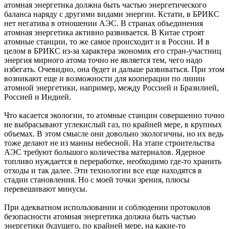
атомная энергетика должна быть частью энергетического
баланса наряду с другими видами энергии. Кстати, в БРИКС
нет негатива в отношении АЭС. В странах объединения
атомная энергетика активно развивается. В Китае строят
атомные станции, то же самое происходит и в России. И в
целом в БРИКС из-за характера экономик его стран-участниц
энергия мирного атома точно не является тем, чего надо
избегать. Очевидно, она будет и дальше развиваться. При этом
возникают еще и возможности для кооперации по линии
атомной энергетики, например, между Россией и Бразилией,
Россией и Индией.
Что касается экологии, то атомные станции совершенно точно
не выбрасывают углекислый газ, по крайней мере, в крупных
объемах. В этом смысле они довольно экологичны, но их ведь
тоже делают не из манны небесной. На этапе строительства
АЭС требуют большого количества материалов. Ядерное
топливо нуждается в переработке, необходимо где-то хранить
отходы и так далее. Эти технологии все еще находятся в
стадии становления. Но с моей точки зрения, плюсы
перевешивают минусы.
При адекватном использовании и соблюдении протоколов
безопасности атомная энергетика должна быть частью
энергетики будущего, по крайней мере, на какие-то