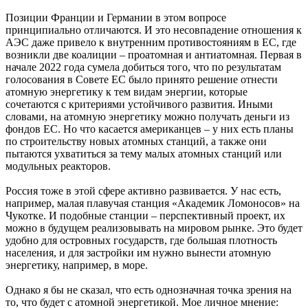
Позиции Франции и Германии в этом вопросе
принципиально отличаются. И это несовпадение отношения к
АЭС даже привело к внутренним противостояниям в ЕС, где
возникли две коалиции – проатомная и антиатомная. Первая в
начале 2022 года сумела добиться того, что по результатам
голосования в Совете ЕС было принято решение отнести
атомную энергетику к тем видам энергии, которые
сочетаются с критериями устойчивого развития. Иными
словами, на атомную энергетику можно получать деньги из
фондов ЕС. Но что касается американцев – у них есть планы
по строительству новых атомных станций, а также они
пытаются ухватиться за тему малых атомных станций или
модульных реакторов.
Россия тоже в этой сфере активно развивается. У нас есть,
например, малая плавучая станция «Академик Ломоносов» на
Чукотке. И подобные станции – перспективный проект, их
можно в будущем реализовывать на мировом рынке. Это будет
удобно для островных государств, где большая плотность
населения, и для застройки им нужно вынести атомную
энергетику, например, в море.
Однако я бы не сказал, что есть однозначная точка зрения на
то, что будет с атомной энергетикой. Мое личное мнение: