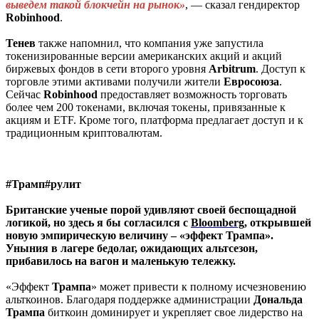
выведем такой блокчейн на рынок»
, ― сказал гендиректор
Robinhood
.
Тенев
также напомнил, что компания уже запустила
токенизированные версии американских акций и акций
биржевых фондов в сети второго уровня
Arbitrum
. Доступ к
торговле этими активами получили жители
Евросоюза
.
Сейчас
Robinhood
предоставляет возможность торговать
более чем 200 токенами, включая токены, привязанные к
акциям и ETF. Кроме того, платформа предлагает доступ и к
традиционным криптовалютам.
#Трамп#рулит
Британские ученые порой удивляют своей беспощадной
логикой, но здесь я бы согласился с
Bloomberg
, открывшей
новую эмпирическую величину – «эффект Трампа».
Уныния в лагере бедолаг, ожидающих альтсезон,
прибавилось на вагон и маленькую тележку.
«Эффект
Трампа
» может привести к полному исчезновению
альткоинов. Благодаря поддержке администрации
Дональда
Трампа
биткоин доминирует и укрепляет свое лидерство на