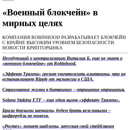
«Военный блокчейн» в
мирных целях
КОМПАНИЯ ROBINHOOD РАЗРАБАТЫВАЕТ БЛОКЧЕЙН
С КРАЙНЕ ВЫСОКИМ УРОВНЕМ БЕЗОПАСНОСТИ.
НОВОСТИ КРИПТОРЫНКА
Негодующий о централизации Виталик Б. еще не знает о
«военном блокчейне» от Robinhood.
«Эффект Трампа» грозит уничтожить альткоины, что не
останавливает Ripple от экспансии в США.
Страхование жизни в биткоинах – отрицание отрицания.
Solana Staking ETF – еще один вызов «эффекту Трампа».
Брали борзыми щенками, будем брать вежливыми –
цифрорубль не помеха.
«Ростех» ломает шаблоны, запуская свой стейблкоин