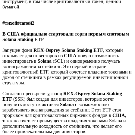
инструмент, в том числе криптовалютный токен, ценной
бумагой.
#тихой#сапой2
В США официально стартовали
торги
первым спотовым
Solana Staking ETF
Запущен фонд
REX
-
Osprey
Solana
Staking
ETF
, который
открывает для инвесторов из
США
новую возможность
инвестировать в
Solana
(SOL) и одновременно получать
вознаграждения за стейкинг. Это первый в стране
криптовалютный ETF, который сочетает владение токенами и
доход от стейкинга в рамках регулируемой инвестиционной
структуры.
Согласно пресс-релизу, фонд
REX-Osprey Solana Staking
ETF
(SSK) был создан для инвесторов, которые хотят
получить доступ к активам
Solana
с возможностью
зарабатывать вознаграждения за стейкинг. Этот ETF стал
прорывом для криптовалютных биржевых фондов в
США
,
так как сочетает преимущества владения токенами Solana и
дополнительную доходность от стейкинга, что делает его
более привлекательным для инвесторов.