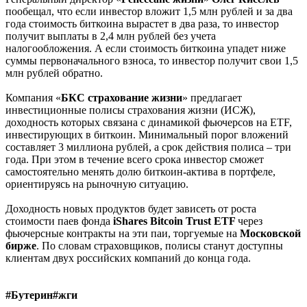
пообещал, что если инвестор вложит 1,5 млн рублей и за два
года стоимость биткоина вырастет в два раза, то инвестор
получит выплаты в 2,4 млн рублей без учета
налогообложения. А если стоимость биткоина упадет ниже
суммы первоначального взноса, то инвестор получит свои 1,5
млн рублей обратно.
Компания «
БКС
страхование
жизни
» предлагает
инвестиционные полисы страхования жизни (ИСЖ),
доходность которых связана с динамикой фьючерсов на ETF,
инвестирующих в биткоин. Минимальный порог вложений
составляет 3 миллиона рублей, а срок действия полиса – три
года. При этом в течение всего срока инвестор сможет
самостоятельно менять долю биткоин-актива в портфеле,
ориентируясь на рыночную ситуацию.
Доходность новых продуктов будет зависеть от роста
стоимости паев фонда
iShares
Bitcoin
Trust
ETF
через
фьючерсные контракты на эти паи, торгуемые на
Московск
о
й
бирже
. По словам страховщиков, полисы станут доступны
клиентам двух российских компаний до конца года.
#Бутерин#жги