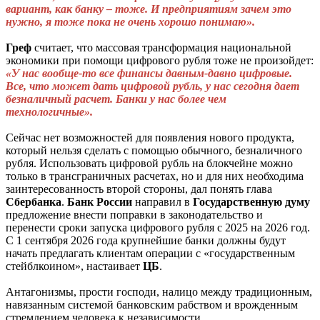
вариант, как банку – тоже. И предприятиям зачем это
нужно, я тоже пока не очень хорошо понимаю».
Греф
считает, что массовая трансформация национальной
экономики при помощи цифрового рубля тоже не произойдет:
«У нас вообще-то все финансы давным-давно цифровые.
Все, что может дать цифровой рубль, у нас сегодня дает
безналичный расчет. Банки у нас более чем
технологичные».
Сейчас нет возможностей для появления нового продукта,
который нельзя сделать с помощью обычного, безналичного
рубля. Использовать цифровой рубль на блокчейне можно
только в трансграничных расчетах, но и для них необходима
заинтересованность второй стороны, дал понять глава
Сбербанка
.
Банк
России
направил в
Государственную
думу
предложение внести поправки в законодательство и
перенести сроки запуска цифрового рубля с 2025 на 2026 год.
С 1 сентября 2026 года крупнейшие банки должны будут
начать предлагать клиентам операции с «государственным
стейблкоином», настаивает
ЦБ
.
Антагонизмы, прости господи, налицо между традиционным,
навязанным системой банковским рабством и врожденным
стремлением человека к независимости.