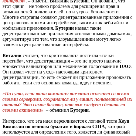
контроля»
, – отметил
Виталик Бутерин
. Он добавил, что
этот сдвиг – не только проблема для расширения прав и
возможностей пользователей, но и угроза безопасности.
Многие стартапы создают децентрализованные приложения с
централизованными интерфейсами, такими как веб-сайты и
мобильные приложения.
Бутерин
назвал такие
децентрализованные приложения «соломенными домиками»,
аргументируя это тем, что злоумышленники могут легко
взломать централизованные интерфейсы.
Виталик
считает, что криптовалюта достигла «точки
перегиба», что децентрализация – это не просто наличие
множества валидаторов или механизмов голосования в
DAO
.
Он назвал «тест на уход» настоящим критерием
децентрализации, то есть сможет ли приложение продолжать
работать, если его основная команда вдруг исчезнет.
«По сути, если ваша компания внезапно исчезнет со всеми
своими серверами, сохранятся ли у ваших пользователей их
активы? Это самое базовое, что вам следует сделать со
своими активами»
, – объяснил
Бутерин
.
Интересно, что эта идея перекликается с логикой теста
Хауи
Комиссии
по ценным бумагам и биржам
США
, который
используется для определения того, является ли финансовый