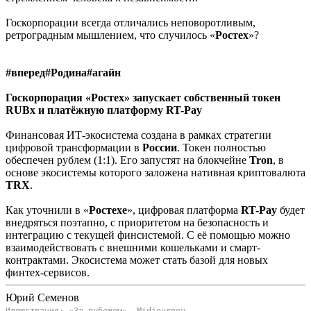
Госкорпорации всегда отличались неповоротливым,
ретроградным мышлением, что случилось «
Ростех
»?
#вперед#Родина#агайн
Госкорпорация «Ростех» запускает собственный токен
RUBx и платёжную платформу RT-Pay
Финансовая ИТ-экосистема создана в рамках стратегии
цифровой трансформации в
России
. Токен полностью
обеспечен рублем (1:1). Его запустят на блокчейне
Tron
, в
основе экосистемы которого заложена нативная криптовалюта
TRX
.
Как уточнили в «
Ростехе
», цифровая платформа
RT-Pay
будет
внедряться поэтапно, с приоритетом на безопасность и
интеграцию с текущей финсистемой. С её помощью можно
взаимодействовать с внешними кошельками и смарт-
контрактами. Экосистема может стать базой для новых
финтех-сервисов.
Юрий Семенов
Иллюстрация: «За рубежом», Midjourney