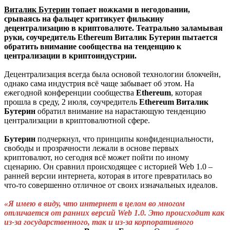
Виталик Бутерин
топает ножками в негодовании,
срываясь на фальцет критикует филькину
децентрализацию в криптовалюте. Театрально заламывая
руки, соучредитель Ethereum Виталик Бутерин пытается
обратить внимание сообщества на тенденцию к
централизации в криптоиндустрии.
Децентрализация всегда была основой технологии блокчейн,
однако сама индустрия всё чаще забывает об этом. На
ежегодной конференции сообщества
Ethereum
, которая
прошла в среду, 2 июля, соучредитель
Ethereum
Виталик
Бутерин
обратил внимание на нарастающую тенденцию
централизации в криптовалютной сфере.
Бутерин
подчеркнул, что принципы конфиденциальности,
свободы и прозрачности лежали в основе первых
криптовалют, но сегодня всё может пойти по иному
сценарию. Он сравнил происходящее с историей Web 1.0 –
ранней версии интернета, которая в итоге превратилась во
что-то совершенно отличное от своих изначальных идеалов.
«Я имею в виду, что интернет в целом во многом
отличается от ранних версий Web 1.0. Это происходит как
из-за государственного, так и из-за корпоративного