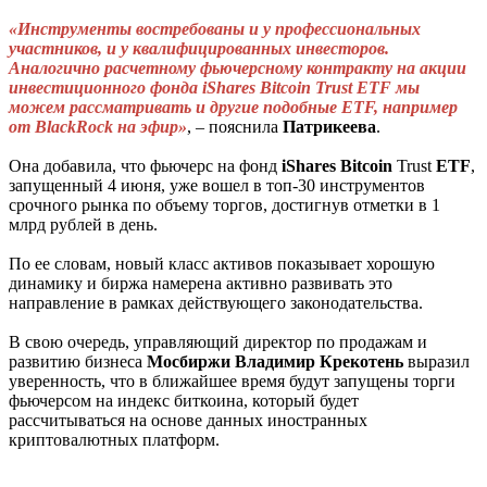
«Инструменты востребованы и у профессиональных
участников, и у квалифицированных инвесторов.
Аналогично расчетному фьючерсному контракту на акции
инвестиционного фонда iShares Bitcoin Trust ETF мы
можем рассматривать и другие подобные ETF, например
от BlackRock на эфир»
, – пояснила
Патрикеева
.
Она добавила, что фьючерс на фонд
iShares
Bitcoin
Trust
ETF
,
запущенный 4 июня, уже вошел в топ-30 инструментов
срочного рынка по объему торгов, достигнув отметки в 1
млрд рублей в день.
По ее словам, новый класс активов показывает хорошую
динамику и биржа намерена активно развивать это
направление в рамках действующего законодательства.
В свою очередь, управляющий директор по продажам и
развитию бизнеса
Мосбиржи
Владимир
Крекотень
выразил
уверенность, что в ближайшее время будут запущены торги
фьючерсом на индекс биткоина, который будет
рассчитываться на основе данных иностранных
криптовалютных платформ.