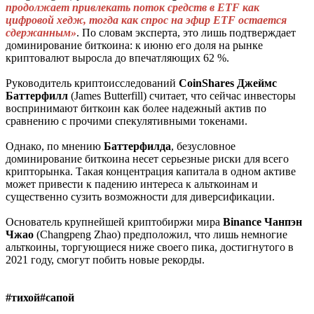
продолжает привлекать поток средств в ETF как
цифровой хедж, тогда как спрос на эфир ETF остается
сдержанным»
. По словам эксперта, это лишь подтверждает
доминирование биткоина: к июню его доля на рынке
криптовалют выросла до впечатляющих 62 %.
Руководитель криптоисследований
CoinShares
Джеймс
Баттерфилл
(James Butterfill) считает, что сейчас инвесторы
воспринимают биткоин как более надежный актив по
сравнению с прочими спекулятивными токенами.
Однако, по мнению
Баттерфилда
, безусловное
доминирование биткоина несет серьезные риски для всего
крипторынка. Такая концентрация капитала в одном активе
может привести к падению интереса к альткоинам и
существенно сузить возможности для диверсификации.
Основатель крупнейшей криптобиржи мира
Binance
Чанпэн
Чжао
(Changpeng Zhao) предположил, что лишь немногие
альткоины, торгующиеся ниже своего пика, достигнутого в
2021 году, смогут побить новые рекорды.
#тихой#сапой