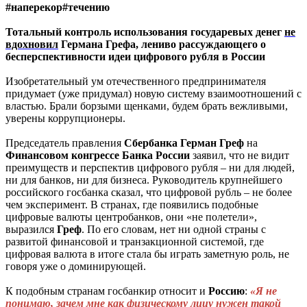
#наперекор#течению
Тотальный контроль использования государевых денег
не
вдохновил
Германа Грефа, лениво рассуждающего о
бесперспективности идеи цифрового рубля в России
Изобретательный ум отечественного предпринимателя
придумает (уже придумал) новую систему взаимоотношений с
властью. Брали борзыми щенками, будем брать вежливыми,
уверены коррупционеры.
Председатель правления
Сбербанка
Герман
Греф
на
Финансовом
конгрессе
Банка
России
заявил, что не видит
преимуществ и перспектив цифрового рубля – ни для людей,
ни для банков, ни для бизнеса. Руководитель крупнейшего
российского госбанка сказал, что цифровой рубль – не более
чем эксперимент. В странах, где появились подобные
цифровые валюты центробанков, они «не полетели»,
выразился
Греф
. По его словам, нет ни одной страны с
развитой финансовой и транзакционной системой, где
цифровая валюта в итоге стала бы играть заметную роль, не
говоря уже о доминирующей.
К подобным странам госбанкир относит и
Россию
:
«Я не
понимаю, зачем мне как физическому лицу нужен такой