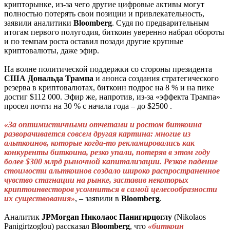
крипторынке, из-за чего другие цифровые активы могут
полностью потерять свои позиции и привлекательность,
заявили аналитики
Bloomberg
. Судя по предварительным
итогам первого полугодия, биткоин уверенно набрал обороты
и по темпам роста оставил позади другие крупные
криптовалюты, даже эфир.
На волне политической поддержки со стороны президента
США
Дональда
Трампа
и анонса создания стратегического
резерва в криптовалютах, биткоин подрос на 8 % и на пике
достиг $112 000. Эфир же, напротив, из-за «эффекта Трампа»
просел почти на 30 % с начала года – до $2500 .
«За оптимистичными отчетами и ростом биткоина
разворачивается совсем другая картина: многие из
альткоинов, которые когда-то рекламировались как
конкуренты биткоина, резко упали, потеряв в этом году
более $300 млрд рыночной капитализации. Резкое падение
стоимости альткоинов создало широко распространенное
чувство стагнации на рынке, заставив некоторых
криптоинвесторов усомниться в самой целесообразности
их существования»
, – заявили в
Bloomberg
.
Аналитик
JPMorgan
Ни
колаос
Панигирцоглу
(Nikolaos
Panigirtzoglou) рассказал
Bloomberg
, что
«биткоин