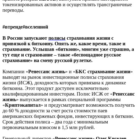
токенизированных активов и осуществлять трансграничные
переводы.
#втренде#вселенной
В России запускают
полисы
страхования жизни с
привязкой к биткоину. Опять же, какое время, такое и
страхование. Услышав «биткоин», многим уже страшно, а
тут еще и страхование – такое «беспощадное русское
страхование» на смену русской рулетке.
Компании «
Ренессанс
жизнь
» и «
БКС
страхование
жизни
»
выводят на рынок инвестиционные полисы страхования
жизни (ИСЖ), доходность которых привязана к динамике
биткоина. Этот продукт доступен исключительно
квалифицированным инвесторам. Полис ИСЖ от «
Ренессанс
жизнь
» выпускается в рамках специальной программы
«
Криптокапитал
» и предусматривает возможность получить
до 60 % доходности за счет роста стоимости паев
американских биржевых фондов, инвестирующих в биткоин.
Срок действия полиса – два года с минимальным
первоначальным взносом в 1,5 млн рублей.
Генеральный директор «
Ренессанс
жизни
»
Олег
Киселев