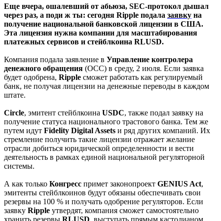
Еще вчера, ошалевший от абьюза, SEC-протокол дышал
через раз, а поди ж ты: сегодня Ripple подала
заявку
на
получение национальной банковской лицензии в США.
Эта лицензия нужна компании для масштабирования
платежных сервисов и стейблкоина RLUSD.
Компания подала заявление в
Управление контролера
денежного обращения
(OCC) в среду, 2 июля. Если заявка
будет одобрена,
Ripple
сможет работать как регулируемый
банк, не получая лицензии на денежные переводы в каждом
штате.
Circle
, эмитент стейблкоина
USDC
, также подал заявку на
получение статуса национального трастового банка. Тем же
путем идут
Fidelity
Digital
Assets
и ряд других компаний. Их
стремление получить такие лицензии отражает желание
отрасли добиться юридической определенности и вести
деятельность в рамках единой национальной регуляторной
системы.
А как только
Конгресс
примет законопроект
GENIUS
Act
,
эмитенты стейблкоинов будут обязаны обеспечивать свои
резервы на 100 % и получать одобрение регуляторов. Если
заявку
Ripple
утвердят, компания сможет самостоятельно
хранить резервы
RLUSD
, выступать прямым кастодианом