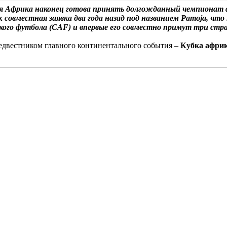
ая Африка наконец готова принять долгожданный чемпионат 
овместная заявка два года назад под названием Pamoja, что н
ского футбола (CAF) и впервые его совместно примут три ст
предвестником главного континентального события –
Кубка афри