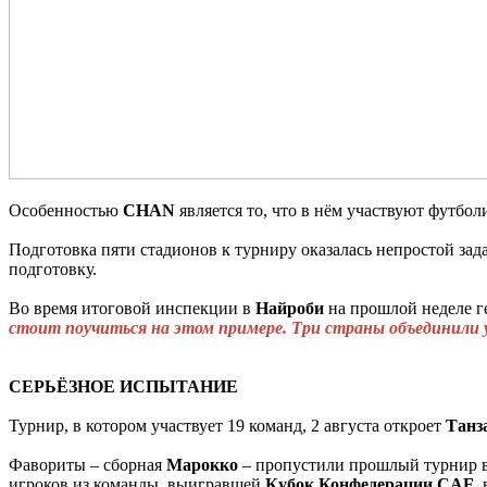
Особенностью
CHAN
является то, что в нём участвуют футб
Подготовка пяти стадионов к турниру оказалась непростой зад
подготовку.
Во время итоговой инспекции в
Найроби
на прошлой неделе г
стоит поучиться на этом примере. Три страны объединили 
СЕРЬЁЗНОЕ ИСПЫТАНИЕ
Турнир, в котором участвует 19 команд, 2 августа откроет
Танз
Фавориты – сборная
Марокко
– пропустили прошлый турнир 
игроков из команды, выигравшей
Кубок Конфедерации CAF
,