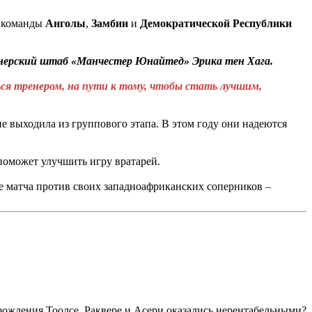
е команды
Анголы
,
Замбии
и
Демократической Республики
енерский штаб «Манчестер Юнайтед» Эрика тен Хага.
ся тренером, на пути к тому, чтобы стать лучшим,
 не выходила из группового этапа. В этом году они надеются
 поможет улучшить игру вратарей.
е матча против своих западноафриканских соперников –
ождения Тоолсе, Раквере и Асери оказались нерентабельными?