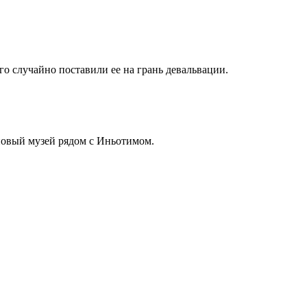
о случайно поставили ее на грань девальвации.
новый музей рядом с Иньотимом.