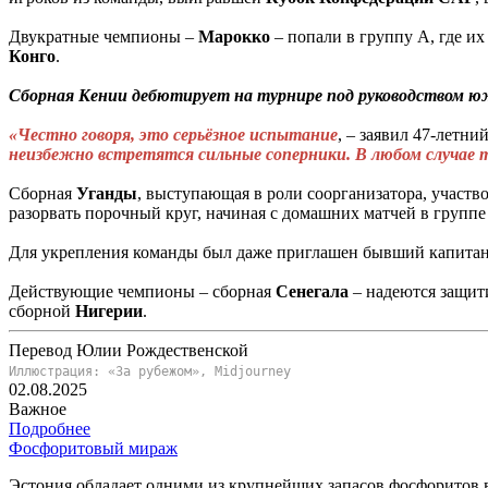
Двукратные чемпионы –
Марокко
– попали в группу А, где их
Конго
.
Сборная Кении дебютирует на турнире под руководством ю
«Честно говоря, это серьёзное испытание
, – заявил 47-летни
неизбежно встретятся сильные соперники. В любом случае 
Сборная
Уганды
, выступающая в роли соорганизатора, участ
разорвать порочный круг, начиная с домашних матчей в групп
Для укрепления команды был даже приглашен бывший капита
Действующие чемпионы – сборная
Сенегала
– надеются защити
сборной
Нигерии
.
Перевод Юлии Рождественской
Иллюстрация: «За рубежом», Midjourney
02.08.2025
Важное
Подробнее
Фосфоритовый мираж
Эстония обладает одними из крупнейших запасов фосфоритов 