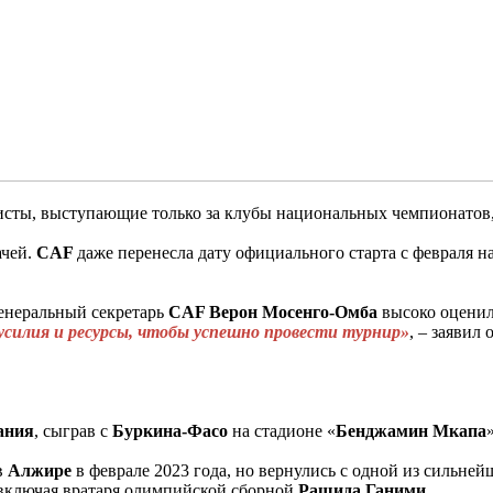
олисты, выступающие только за клубы национальных чемпионатов
ачей.
CAF
даже перенесла дату официального старта с февраля н
енеральный секретарь
CAF Верон Мосенго-Омба
высоко оценил 
усилия и ресурсы, чтобы успешно провести турнир»
, – заявил
ания
, сыграв с
Буркина-Фасо
на стадионе «
Бенджамин Мкапа
в
Алжире
в феврале 2023 года, но вернулись с одной из сильне
 включая вратаря олимпийской сборной
Рашида Ганими
.