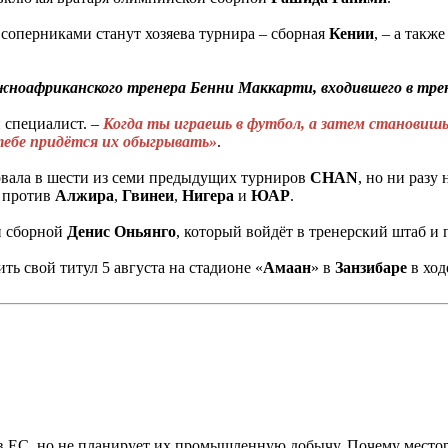
 соперниками станут хозяева турнира – сборная
Кении
, – а такж
жноафриканского тренера Бенни Маккарти, входившего в тр
й специалист. –
Когда ты играешь в футбол, а затем становишь
тебе придётся их обыгрывать»
.
вовала в шести из семи предыдущих турниров
CHAN
, но ни разу
е против
Алжира
,
Гвинеи
,
Нигера
и
ЮАР
.
н сборной
Денис Оньянго
, который войдёт в тренерский штаб и
ть свой титул 5 августа на стадионе «
Амаан
» в
Занзибаре
в ход
в ЕС, но не планирует их промышленную добычу. Почему местор