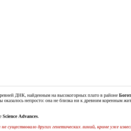
ревней ДНК, найденным на высокогорных плато в районе
Бого
пы оказалось непросто: она не близка ни к древним коренным ж
ле
Science
Advances
.
не существовало других генетических линий, кроме уже изве