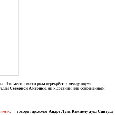
ты
. Это место своего рода перекрёсток между двумя
ителям
Северной
Америки
, ни к древним или современным
стных
, — говорит археолог
Андре
Луис
Кампелу
душ
Сантуш