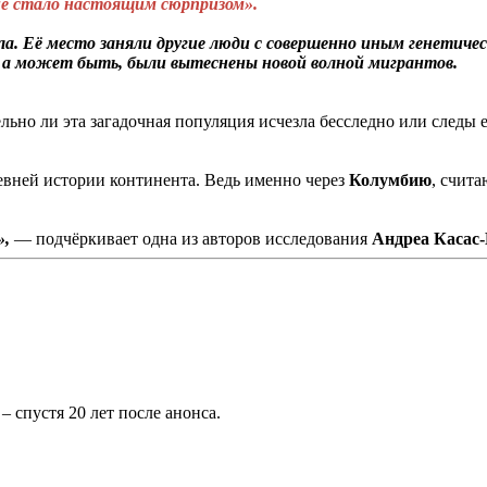
е стало настоящим сюрпризом».
зла. Её место заняли другие люди с совершенно иным генети
 а может быть, были вытеснены новой волной мигрантов.
ельно ли эта загадочная популяция исчезла бесследно или следы
евней истории континента. Ведь именно через
Колумбию
, счит
»,
— подчёркивает одна из авторов исследования
Андреа Касас-
 спустя 20 лет после анонса.