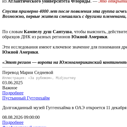
из
Атлантического
университета
Флориды
. —
Это открыти
Спустя примерно 4000 лет после появления эта группа исче
Возможно, первые жители смешались с другими племенами,
По словам
Кампелу
душ
Сантуша
, чтобы выяснить, действит
образцов ДНК из разных регионов
Южной
Америки
.
Эти исследования имеют ключевое значение для понимания др
Южной
Америки
.
«Этот регион — ворота на Южноамериканский континент
Перевод Марии Седневой
Иллюстрация: «За рубежом», Midjourney
03.06.2025
Важное
Подробнее
Пустынный Гуггенхайм
Долгожданный музей Гуггенхайма в ОАЭ откроется 11 декабря –
08.08.2026 09:00:00
Подробнее