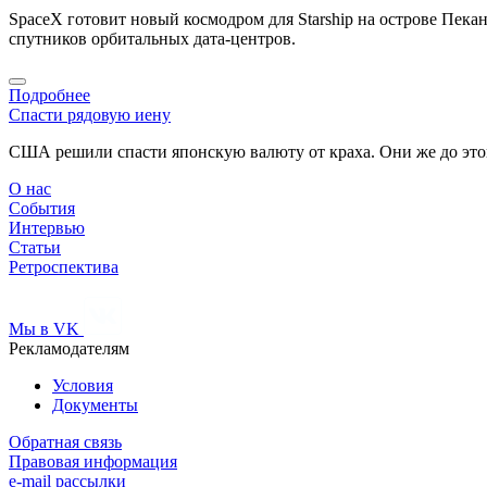
SpaceX готовит новый космодром для Starship на острове Пека
спутников орбитальных дата-центров.
Подробнее
Спасти рядовую иену
США решили спасти японскую валюту от краха. Они же до этог
О нас
События
Интервью
Статьи
Ретроспектива
Мы в VK
Рекламодателям
Условия
Документы
Обратная связь
Правовая информация
e-mail рассылки