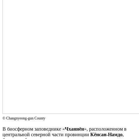
© Changnyeong-gun County
В биосферном заповеднике «
Чханнён
», расположенном в
центральной северной части провинции
Кёнсан-Намдо
,