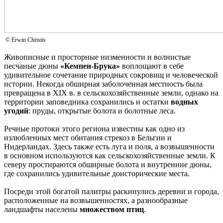
© Erwin Christis
Живописные и просторные низменности и волнистые
песчаные дюны
«Кемпен-Брука»
воплощают в себе
удивительное сочетание природных сокровищ и человеческой
истории. Некогда обширная заболоченная местность была
превращена в XIX в. в сельскохозяйственные земли, однако на
территории заповедника сохранились и остатки
водных
угодий
: пруды, открытые болота и болотные леса.
Речные протоки этого региона известны как одно из
излюбленных мест обитания стрекоз в Бельгии и
Нидерландах. Здесь также есть луга и поля, а возвышенности
в основном используются как сельскохозяйственные земли. К
северу простираются обширные болота и внутренние дюны,
где сохранились удивительные доисторические места.
Посреди этой богатой палитры раскинулись деревни и города,
расположенные на возвышенностях, а разнообразные
ландшафты населены
множеством птиц
.