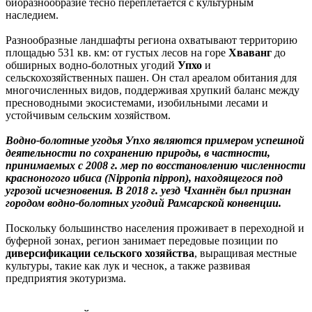
биоразнообразие тесно переплетается с культурным
наследием.
Разнообразные ландшафты региона охватывают территорию
площадью 531 кв. км: от густых лесов на горе
Хваванг
до
обширных водно-болотных угодий
Упхо
и
сельскохозяйственных пашен. Он стал ареалом обитания для
многочисленных видов, поддерживая хрупкий баланс между
пресноводными экосистемами, изобильными лесами и
устойчивым сельским хозяйством.
Водно-болотные угодья Упхо являются примером успешной
деятельности по сохранению природы, в частности,
принимаемых с 2008 г. мер по восстановлению численности
красноногого ибиса (Nipponia nippon), находящегося под
угрозой исчезновения. В 2018 г. уезд Чханнён был признан
городом водно-болотных угодий Рамсарской конвенции.
Поскольку большинство населения проживает в переходной и
буферной зонах, регион занимает передовые позиции по
диверсификации сельского хозяйства
, выращивая местные
культуры, такие как лук и чеснок, а также развивая
предприятия экотуризма.