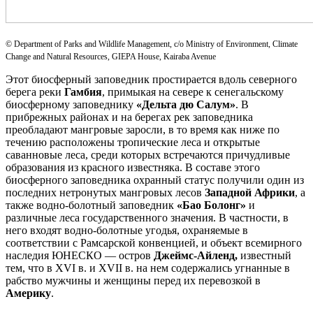
© Department of Parks and Wildlife Management, c/o Ministry of Environment, Climate
Change and Natural Resources, GIEPA House, Kairaba Avenue
Этот биосферный заповедник простирается вдоль северного
берега реки
Гамбия
, примыкая на севере к сенегальскому
биосферному заповеднику
«Дельта дю Салум»
. В
прибрежных районах и на берегах рек заповедника
преобладают мангровые заросли, в то время как ниже по
течению расположены тропические леса и открытые
саванновые леса, среди которых встречаются причудливые
образования из красного известняка. В составе этого
биосферного заповедника охранный статус получили один из
последних нетронутых мангровых лесов
Западной Африки
, а
также водно-болотный заповедник
«Бао Болонг»
и
различные леса государственного значения. В частности, в
него входят водно-болотные угодья, охраняемые в
соответствии с Рамсарской конвенцией, и объект всемирного
наследия ЮНЕСКО — остров
Джеймс-Айленд,
известный
тем, что в XVI в. и XVII в. на нем содержались угнанные в
рабство мужчины и женщины перед их перевозкой в
Америку
.