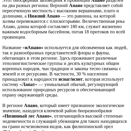
Этот биосферный заповедник в провинции
Апаяо
разделен
на два разных региона: Верхний
Апаяо
представляет собой
пересеченную местность с высокими вершинами, плато и
долинами, а
Нижний Апаяо
— это равнина, на которой
холмы перемежаются с плоскогорьями. Величественная река
Апаяо, длина которой составляет 180 км, служит жизненно
важным водосборным бассейном, питая 18 притоков по всей
провинции.
Название «
иАпаяо»
используется для обозначения как людей,
так и разнообразных представителей флоры и фауны,
обитающих в этом регионе. Здесь проживают различные
этнолингвистические группы и десять культурных общин
коренных народов, чьи традиции и законы тесно связаны с
землей и ее ресурсами. В частности, 30 % населения
принадлежит к народности
иснаг/иснег
, которая использует
систему «
Лапат
» — уникальный обычай, регулирующий
использование природных ресурсов и обеспечивающий
охрану окружающей среды.
В регионе
Апаяо
, который имеет признанное экологическое
значение, находится ключевой район биоразнообразия
«Низинный лес Апаяо»
, отличающийся высокой степенью
эндемичности и служащий убежищем для таких находящихся
на грани исчезновения видов, как филиппинский орел