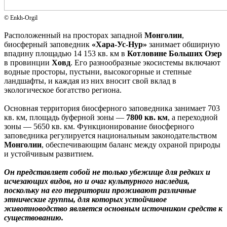
© Enkh-Orgil
Расположенный на просторах западной
Монголии
,
биосферный заповедник
«Хара-Ус-Нур»
занимает обширную
впадину площадью 14 153 кв. км в
Котловине Больших Озер
в провинции
Ховд
. Его разнообразные экосистемы включают
водные просторы, пустыни, высокогорные и степные
ландшафты, и каждая из них вносит свой вклад в
экологическое богатство региона.
Основная территория биосферного заповедника занимает 703
кв. км, площадь буферной зоны —
7800 кв. км
, а переходной
зоны — 5650 кв. км. Функционирование биосферного
заповедника регулируется национальным законодательством
Монголии
, обеспечивающим баланс между охраной природы
и устойчивым развитием.
Он представляет собой не только убежище для редких и
исчезающих видов, но и очаг культурного наследия,
поскольку на его территории проживают различные
этнические группы, для которых устойчивое
животноводство является основным источником средств к
существованию.