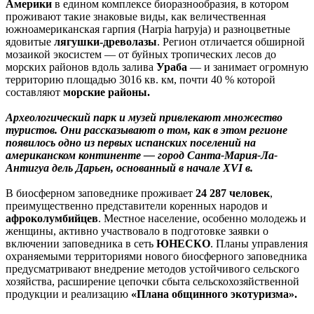
Америки
в едином комплексе биоразнообразия, в котором
проживают такие знаковые виды, как величественная
южноамериканская гарпия (Harpia harpyja) и разноцветные
ядовитые
лягушки-древолазы
. Регион отличается обширной
мозаикой экосистем — от буйных тропических лесов до
морских районов вдоль залива
Ураба
— и занимает огромную
территорию площадью 3016 кв. км, почти 40 % которой
составляют
морские районы.
Археологический парк и музей привлекают множество
туристов. Они рассказывают о том, как в этом регионе
появилось одно из первых испанских поселений на
американском континенте — город Санта-Мария-Ла-
Антигуа дель Дарьен, основанный в начале XVI в.
В биосферном заповеднике проживает
24 287 человек
,
преимущественно представители коренных народов и
афроколумбийцев
. Местное население, особенно молодежь и
женщины, активно участвовало в подготовке заявки о
включении заповедника в сеть
ЮНЕСКО
. Планы управления
охраняемыми территориями нового биосферного заповедника
предусматривают внедрение методов устойчивого сельского
хозяйства, расширение цепочки сбыта сельскохозяйственной
продукции и реализацию
«Плана общинного экотуризма».