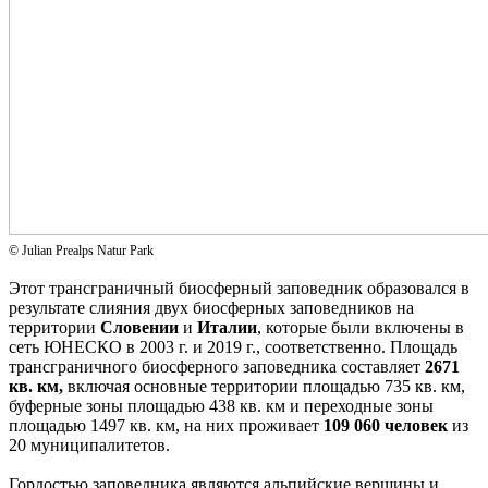
© Julian Prealps Natur Park
Этот трансграничный биосферный заповедник образовался в
результате слияния двух биосферных заповедников на
территории
Словении
и
Италии
, которые были включены в
сеть ЮНЕСКО в 2003 г. и 2019 г., соответственно. Площадь
трансграничного биосферного заповедника составляет
2671
кв. км,
включая основные территории площадью 735 кв. км,
буферные зоны площадью 438 кв. км и переходные зоны
площадью 1497 кв. км, на них проживает
109 060 человек
из
20 муниципалитетов.
Гордостью заповедника являются альпийские вершины и