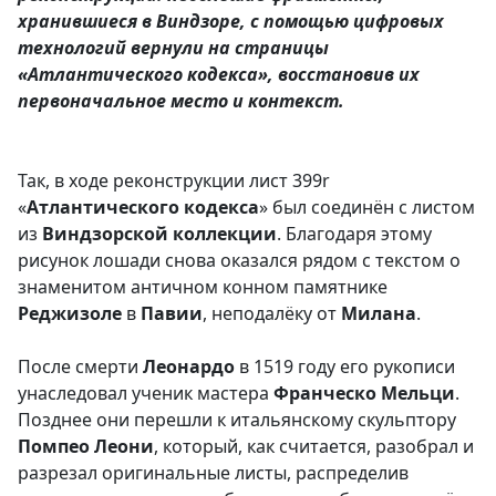
хранившиеся в Виндзоре, с помощью цифровых
технологий вернули на страницы
«Атлантического кодекса», восстановив их
первоначальное место и контекст.
Так, в ходе реконструкции лист 399r
«
Атлантического
кодекса
» был соединён с листом
из
Виндзорской
коллекции
. Благодаря этому
рисунок лошади снова оказался рядом с текстом о
знаменитом античном конном памятнике
Реджизоле
в
Павии
, неподалёку от
Милана
.
После смерти
Леонардо
в 1519 году его рукописи
унаследовал ученик мастера
Франческо
Мельци
.
Позднее они перешли к итальянскому скульптору
Помпео
Леони
, который, как считается, разобрал и
разрезал оригинальные листы, распределив