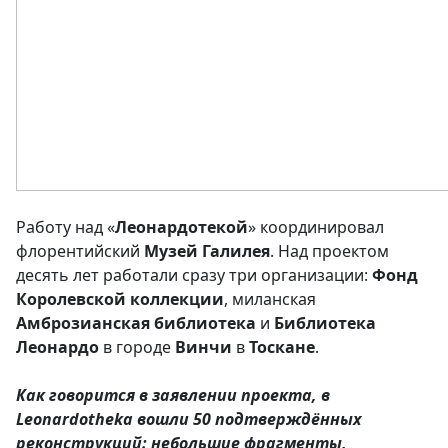
Работу над «
Леонардотекой
» координировал
флорентийский
Музей
Галилея
. Над проектом
десять лет работали сразу три организации:
Фонд
Королевской
коллекции
, миланская
Амброзианская
библиотека
и
Библиотека
Леонардо
в городе
Винчи
в
Тоскане
.
Как говорится в заявлении проекта, в
Leonardotheka вошли 50 подтверждённых
реконструкций: небольшие фрагменты,