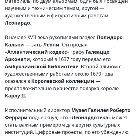
материалы по двум альбомам: один был посвящён
научным и техническим темам, другой —
художественным и фигуративным работам
Леонардо
.
В начале XVII века рукописями владел
Полидоро
Кальки
— зять
Леони
. Он продал
«
Атлантический
кодекс
» графу
Галеаццо
Арконати
, который в 1637 году передал его
Амброзианской
библиотеке
. Второй альбом с
художественными работами около 1670 года
оказался в
Королевской
коллекции
—
предположительно в качестве подарка королю
Карлу II.
Исполнительный директор
Музея
Галилея
Роберто
Феррари
подчеркнул, что «
Леонардотека
» может
стать важным примером для других культурных
институций. Цифровые проекты, по его убеждению,