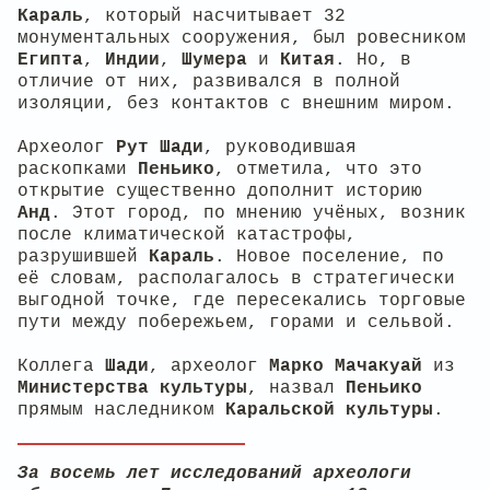
Караль
, который насчитывает 32
монументальных сооружения, был ровесником
Египта
,
Индии
,
Шумера
и
Китая
. Но, в
отличие от них, развивался в полной
изоляции, без контактов с внешним миром.
Археолог
Рут
Шади
, руководившая
раскопками
Пеньико
, отметила, что это
открытие существенно дополнит историю
Анд
. Этот город, по мнению учёных, возник
после климатической катастрофы,
разрушившей
Караль
. Новое поселение, по
её словам, располагалось в стратегически
выгодной точке, где пересекались торговые
пути между побережьем, горами и сельвой.
Коллега
Шади
, археолог
Марко
Мачакуай
из
Министерства
культуры
, назвал
Пеньико
прямым наследником
Каральской
культуры
.
За восемь лет исследований археологи