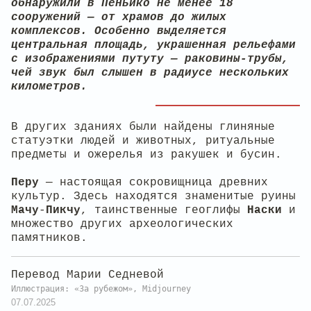
обнаружили в Пеньико не менее 18
сооружений — от храмов до жилых
комплексов. Особенно выделяется
центральная площадь, украшенная рельефами
с изображениями путуту — раковины-трубы,
чей звук был слышен в радиусе нескольких
километров.
В других зданиях были найдены глиняные
статуэтки людей и животных, ритуальные
предметы и ожерелья из ракушек и бусин.
Перу
— настоящая сокровищница древних
культур. Здесь находятся знаменитые руины
Мачу
-
Пикчу
, таинственные геоглифы
Наски
и
множество других археологических
памятников.
Перевод Марии Седневой
Иллюстрация: «За рубежом», Midjourney
07.07.2025