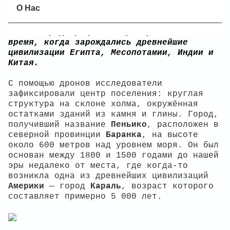
учёных, это место служило важным торговым
О Нас
узлом, соединявшим культуры
Тихоокеанского побережья, Анд и Амазонии.
Новый город процветал примерно в то же
время, когда зарождались древнейшие
цивилизации Египта, Месопотамии, Индии и
Китая.
С помощью дронов исследователи
зафиксировали центр поселения: круглая
структура на склоне холма, окружённая
остатками зданий из камня и глины. Город,
получивший название
Пеньико
, расположен в
северной провинции
Баранка
, на высоте
около 600 метров над уровнем моря. Он был
основан между 1800 и 1500 годами до нашей
эры недалеко от места, где когда-то
возникла одна из древнейших цивилизаций
Америки
— город
Караль
, возраст которого
составляет примерно 5 000 лет.