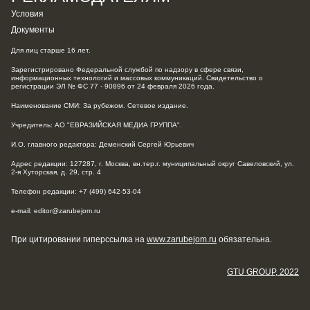
Условия
Документы
Для лиц старше 16 лет.
Зарегистрировано Федеральной службой по надзору в сфере связи,
информационных технологий и массовых коммуникаций. Свидетельство о
регистрации ЭЛ № ФС 77 - 90896 от 24 февраля 2026 года.
Наименование СМИ: За рубежом. Сетевое издание.
Учредитель: АО "ЕВРАЗИЙСКАЯ МЕДИА ГРУППА".
И.О. главного редактора: Деменский Сергей Юрьевич
Адрес редакции: 127287, г. Москва, вн.тер.г. муниципальный округ Савеловский, ул.
2-я Хуторская, д. 29, стр. 4
Телефон редакции: +7 (499) 642-53-04
e-mail: editor@zarubejom.ru
При цитировании гиперссылка на
www.zarubejom.ru
обязательна.
GTU GROUP, 2022