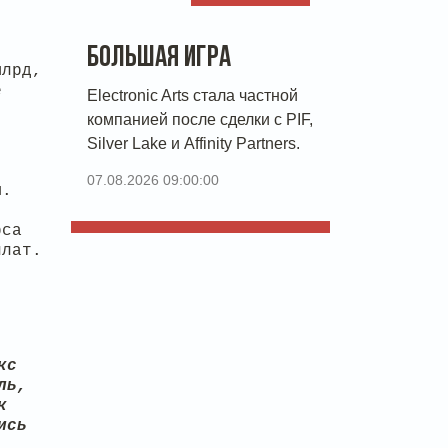
БОЛЬШАЯ ИГРА
млрд,
е
Electronic Arts стала частной
компанией после сделки с PIF,
Silver Lake и Affinity Partners.
07.08.2026 09:00:00
ы.
рса
плат.
кс
ль,
к
ись