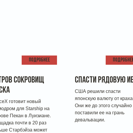
ПОДРОБНЕЕ
ПОДРОБНЕ
ТРОВ СОКРОВИЩ
СПАСТИ РЯДОВУЮ И
СКА
США решили спасти
японскую валюту от краха
ceX готовит новый
Они же до этого случайно
модром для Starship на
поставили ее на грань
рове Пекан в Луизиане.
девальвации.
щадка почти в 20 раз
ьше Старбэйза может