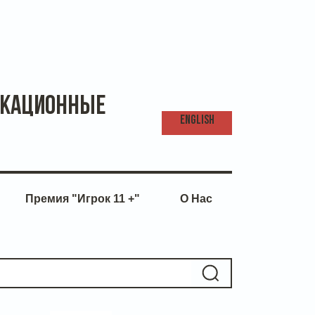
икационные
ENG
LISH
Премия "Игрок 11 +"
О Нас