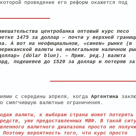
которой проведение его реформ окажется под
вмешательства центробанка оптовый курс песо
метке 1475 за доллар – почти у верхней границ
ра. А вот на неофициальном, «синем» рынке (в
мериканской валюты на нелегальном наличном ры
доллар» (dólar blue). – Прим. ред.) валюта
орд, подешевев до 1520 за доллар и потеряв за
.
циями с середины апреля, когда
Аргентина
закл
о смягчившую валютные ограничения.
одаж валюты, к выборам страна может потерять
редств, уже предоставленных МВФ. В такой сит
вленного валютного диапазона просто не получ
 Поэтому вероятность того, что курс просто