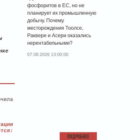
фосфоритов в ЕС, но не
планирует их промышленную
добычу. Почему
месторождения Тоолсе,
Раквере и Асери оказались
ы
нерентабельными?
нке
07.08.2026 13:00:00
ючила
уации
ится:
ПОДРОБНЕЕ