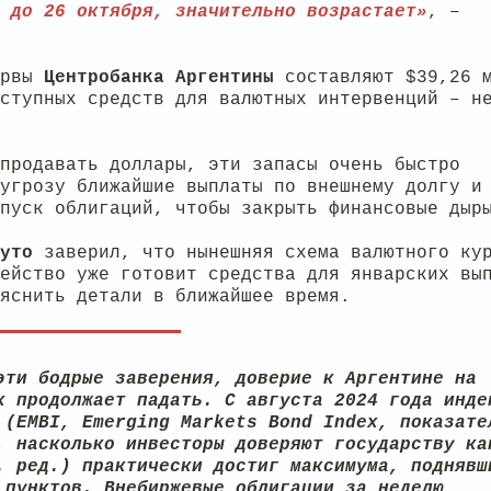
 до 26 октября, значительно возрастает»
, –
ервы
Центробанка
Аргентины
составляют $39,26 
ступных средств для валютных интервенций – н
продавать доллары, эти запасы очень быстро
угрозу ближайшие выплаты по внешнему долгу и
пуск облигаций, чтобы закрыть финансовые дыр
путо
заверил, что нынешняя схема валютного ку
ейство уже готовит средства для январских вы
яснить детали в ближайшее время.
эти бодрые заверения, доверие к Аргентине на
х продолжает падать. С августа 2024 года инде
 (EMBI, Emerging Markets Bond Index, показате
, насколько инвесторы доверяют государству ка
. ред.) практически достиг максимума, поднявш
 пунктов. Внебиржевые облигации за неделю