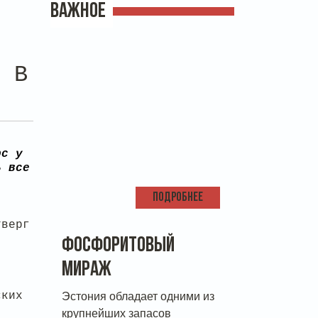
ВАЖНОЕ
О В
рс у
ь все
ПОДРОБНЕЕ
тверг
ФОСФОРИТОВЫЙ
МИРАЖ
ских
Эстония обладает одними из
крупнейших запасов