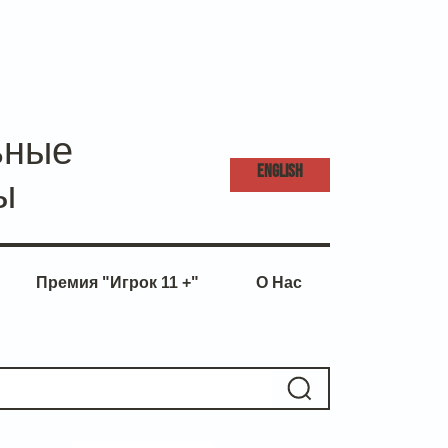
ьные
ENG
LISH
ы
Премия "Игрок 11 +"
О Нас