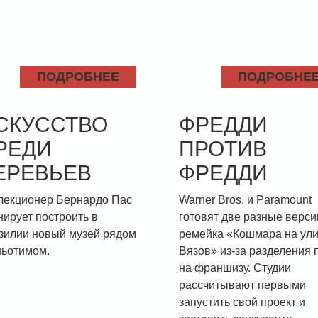
ПОДРОБНЕЕ
ПОДРОБНЕ
СКУССТВО
ФРЕДДИ
РЕДИ
ПРОТИВ
ЕРЕВЬЕВ
ФРЕДДИ
лекционер Бернардо Пас
Warner Bros. и Paramount
нирует построить в
готовят две разные верси
зилии новый музей рядом
ремейка «Кошмара на ул
ньотимом.
Вязов» из-за разделения 
на франшизу. Студии
рассчитывают первыми
запустить свой проект и