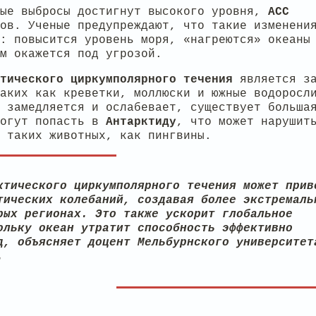
ные выбросы достигнут высокого уровня,
ACC
ов. Ученые предупреждают, что такие изменени
: повысится уровень моря, «нагреются» океаны
м окажется под угрозой.
тического циркумполярного течения
является за
аких как креветки, моллюски и южные водоросл
 замедляется и ослабевает, существует больша
могут попасть в
Антарктиду
, что может нарушит
 таких животных, как пингвины.
ктического циркумполярного течения может прив
тических колебаний, создавая более экстремаль
рых регионах. Это также ускорит глобальное
ольку океан утратит способность эффективно
д, объясняет доцент Мельбурнского университет
.