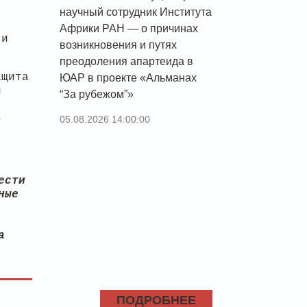
научный сотрудник Института
я
Африки РАН — о причинах
 и
возникновения и путях
преодоления апартеида в
щита
ЮАР в проекте «Альманах
и
“За рубежом”»
я
ь
05.08.2026 14:00:00
ести
ные
а
ПОДРОБНЕЕ