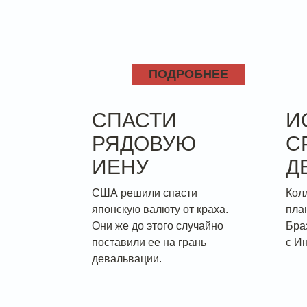
ПОДРОБНЕЕ
СПАСТИ
И
РЯДОВУЮ
С
ИЕНУ
Д
США решили спасти
Кол
японскую валюту от краха.
пла
Они же до этого случайно
Бра
поставили ее на грань
с И
девальвации.