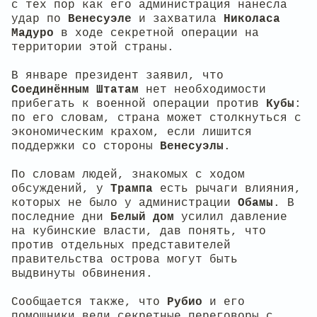
с тех пор как его администрация нанесла
удар по
Венесуэле
и захватила
Николаса
Мадуро
в ходе секретной операции на
территории этой страны.
В январе президент заявил, что
Соединённым Штатам
нет необходимости
прибегать к военной операции против
Кубы
:
по его словам, страна может столкнуться с
экономическим крахом, если лишится
поддержки со стороны
Венесуэлы
.
По словам людей, знакомых с ходом
обсуждений, у
Трампа
есть рычаги влияния,
которых не было у администрации
Обамы
. В
последние дни
Белый дом
усилил давление
на кубинские власти, дав понять, что
против отдельных представителей
правительства острова могут быть
выдвинуты обвинения.
Сообщается также, что
Рубио
и его
помощники вели секретные переговоры с