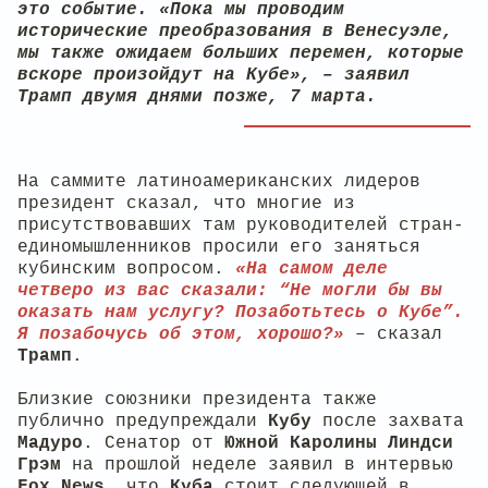
это событие. «Пока мы проводим
исторические преобразования в Венесуэле,
мы также ожидаем больших перемен, которые
вскоре произойдут на Кубе», – заявил
Трамп двумя днями позже, 7 марта.
На саммите латиноамериканских лидеров
президент сказал, что многие из
присутствовавших там руководителей стран-
единомышленников просили его заняться
кубинским вопросом.
«На самом деле
четверо из вас сказали: “Не могли бы вы
оказать нам услугу? Позаботьтесь о Кубе”.
Я позабочусь об этом, хорошо?»
– сказал
Трамп
.
Близкие союзники президента также
публично предупреждали
Кубу
после захвата
Мадуро
. Сенатор от
Южной Каролины
Линдси
Грэм
на прошлой неделе заявил в интервью
Fox News
, что
Куба
стоит следующей в