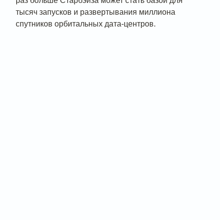
раз больше Старбэйза может стать базой для
тысяч запусков и развертывания миллиона
спутников орбитальных дата-центров.