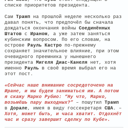
списке приоритетов президента.
Сам
Трамп
на прошлой неделе несколько раз
давал понять, что предпочёл бы сначала
дождаться окончания войны
Соединённых
Штатов
с
Ираном
, а уже затем заняться
кубинским вопросом. По его словам, на
острове
Рауль Кастро
по-прежнему
сохраняет значительное влияние, при этом
очевидного преемника у нынешнего
президента
Мигеля Диас-Канеля
нет, хотя
именно
Рауль
в своё время выбрал его на
этот пост.
«Сейчас наше внимание сосредоточено на
Иране, и мы будем заниматься им. А потом
я скажу Марко Рубио: “Ну что, Марко,
возьмёшь пару выходных?”
– пошутил
Трамп
в
Дорале
, имея в виду госсекретаря
США
. –
Хотя, может быть, и часа хватит. Отдохнёт
час и сразу завершит сделку по Кубе».