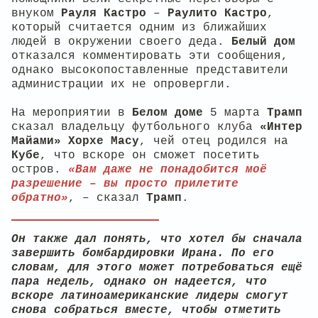
внуком
Рауля Кастро
–
Раулито Кастро
,
который считается одним из ближайших
людей в окружении своего деда.
Белый дом
отказался комментировать эти сообщения,
однако высокопоставленные представители
администрации их не опровергли.
На мероприятии в
Белом доме
5 марта
Трамп
сказал владельцу футбольного клуба
«Интер
Майами» Хорхе Масу
, чей отец родился на
Кубе
, что вскоре он сможет посетить
остров.
«Вам даже не понадобится моё
разрешение – вы просто прилетите
обратно»
, – сказал
Трамп
.
Он также дал понять, что хотел бы сначала
завершить бомбардировки Ирана. По его
словам, для этого может потребоваться ещё
пара недель, однако он надеется, что
вскоре латиноамериканские лидеры смогут
снова собраться вместе, чтобы отметить