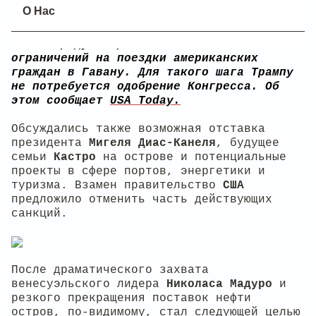
планами Белого дома. Детали
О Нас
предполагаемой сделки и точные сроки её
заключения пока неизвестны, но документ
может предусматривать смягчение
ограничений на поездки американских
граждан в Гавану. Для такого шага Трампу
не потребуется одобрение Конгресса. Об
этом сообщает
USA Today.
Обсуждались также возможная отставка
президента
Мигеля Диас-Канеля
, будущее
семьи
Кастро
на острове и потенциальные
проекты в сфере портов, энергетики и
туризма. Взамен правительство
США
предложило отменить часть действующих
санкций.
После драматического захвата
венесуэльского лидера
Николаса Мадуро
и
резкого прекращения поставок нефти
остров, по-видимому, стал следующей целью