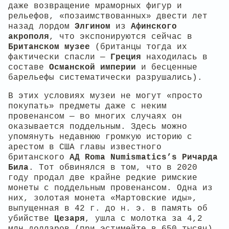
даже возвращение мраморных фигур и
рельефов, «позаимствованных» двести лет
назад лордом
Элгином
из
Афинского
акрополя
, что экспонируются сейчас в
Британском музее
(британцы тогда их
фактически спасли —
Греция
находилась в
составе
Османской империи
и бесценные
барельефы систематически разрушались).
В этих условиях музеи не могут «просто
покупать» предметы даже с неким
провенансом — во многих случаях он
оказывается поддельным. Здесь можно
упомянуть недавнюю громкую историю с
арестом в США главы известного
британского
АД Roma Numismatics’s
Ричарда
Била
. Тот обвинялся в том, что в 2020
году продал две крайне редкие римские
монеты с поддельным провенансом. Одна из
них, золотая монета «Мартовские иды»,
выпущенная в 42 г. до н. э. в память об
убийстве
Цезаря
, ушла с молотка за 4,2
млн долларов (при эстимейте в 650 тысяч),